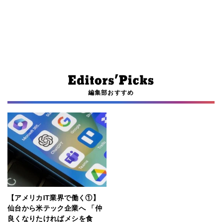
編集部おすすめ
【アメリカIT業界で働く①】
仙台から米テック企業へ 「仲
良くなりたければメシを食