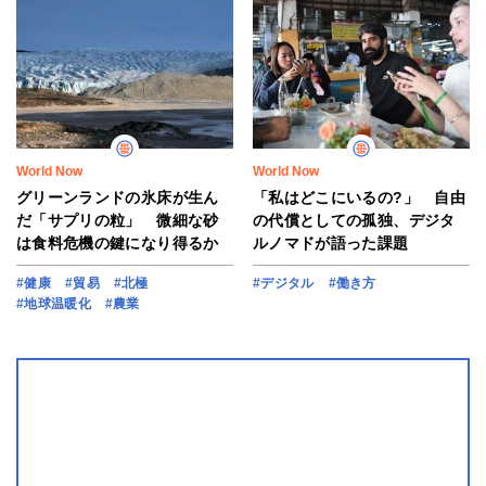
World Now
World Now
グリーンランドの氷床が生ん
「私はどこにいるの?」 自由
だ「サプリの粒」 微細な砂
の代償としての孤独、デジタ
は食料危機の鍵になり得るか
ルノマドが語った課題
#健康
#貿易
#北極
#デジタル
#働き方
#地球温暖化
#農業