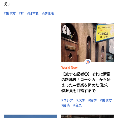
え」
#働き方
#IT
#日本食
#多様性
World Now
【旅する記者①】それは新宿
の路地裏「コーシカ」から始
まった―音楽を諦めた僕が、
特派員を目指すまで
#ロシア
#大学
#留学
#働き方
#経済
#音楽