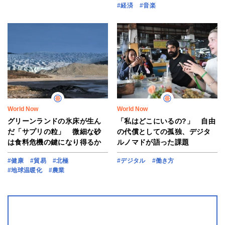
#経済
#音楽
World Now
World Now
グリーンランドの氷床が生ん
「私はどこにいるの?」 自由
だ「サプリの粒」 微細な砂
の代償としての孤独、デジタ
は食料危機の鍵になり得るか
ルノマドが語った課題
#健康
#貿易
#北極
#デジタル
#働き方
#地球温暖化
#農業