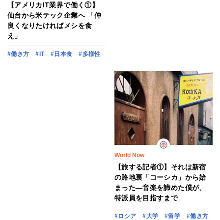
【アメリカIT業界で働く①】
仙台から米テック企業へ 「仲
良くなりたければメシを食
え」
#働き方
#IT
#日本食
#多様性
World Now
【旅する記者①】それは新宿
の路地裏「コーシカ」から始
まった―音楽を諦めた僕が、
特派員を目指すまで
#ロシア
#大学
#留学
#働き方