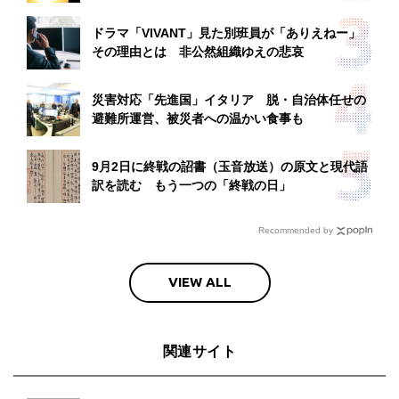
ドラマ「VIVANT」見た別班員が「ありえねー」
その理由とは 非公然組織ゆえの悲哀
災害対応「先進国」イタリア 脱・自治体任せの
避難所運営、被災者への温かい食事も
9月2日に終戦の詔書（玉音放送）の原文と現代語
訳を読む もう一つの「終戦の日」
Recommended by
VIEW ALL
関連サイト