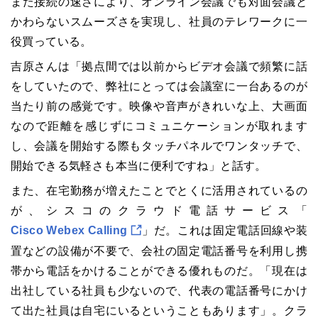
また接続の速さにより、オンライン会議でも対面会議と
かわらないスムーズさを実現し、社員のテレワークに一
役買っている。
吉原さんは「拠点間では以前からビデオ会議で頻繁に話
をしていたので、弊社にとっては会議室に一台あるのが
当たり前の感覚です。映像や音声がきれいな上、大画面
なので距離を感じずにコミュニケーションが取れます
し、会議を開始する際もタッチパネルでワンタッチで、
開始できる気軽さも本当に便利ですね」と話す。
また、在宅勤務が増えたことでとくに活用されているの
が、シスコのクラウド電話サービス「
Cisco Webex Calling
」だ。これは固定電話回線や装
置などの設備が不要で、会社の固定電話番号を利用し携
帯から電話をかけることができる優れものだ。「現在は
出社している社員も少ないので、代表の電話番号にかけ
て出た社員は自宅にいるということもあります」。クラ