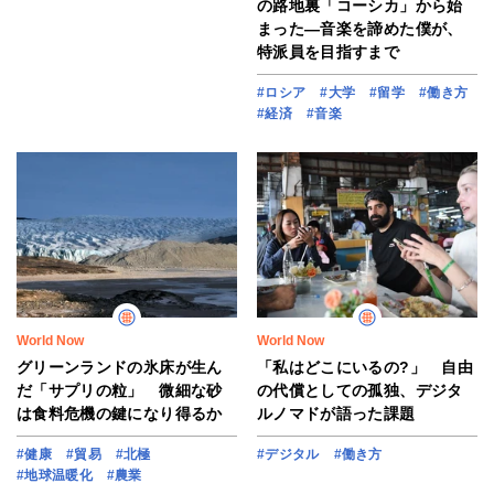
の路地裏「コーシカ」から始
まった―音楽を諦めた僕が、
特派員を目指すまで
#ロシア
#大学
#留学
#働き方
#経済
#音楽
World Now
World Now
グリーンランドの氷床が生ん
「私はどこにいるの?」 自由
だ「サプリの粒」 微細な砂
の代償としての孤独、デジタ
は食料危機の鍵になり得るか
ルノマドが語った課題
#健康
#貿易
#北極
#デジタル
#働き方
#地球温暖化
#農業