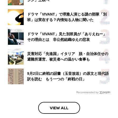
ジン」上映へ
ドラマ「VIVANT」で堺雅人演じる謎の部隊「別
班」は実在する？内情知る人物に聞いた
ドラマ「VIVANT」見た別班員が「ありえねー」
その理由とは 非公然組織ゆえの悲哀
災害対応「先進国」イタリア 脱・自治体任せの
避難所運営、被災者への温かい食事も
9月2日に終戦の詔書（玉音放送）の原文と現代語
訳を読む もう一つの「終戦の日」
Recommended by
VIEW ALL