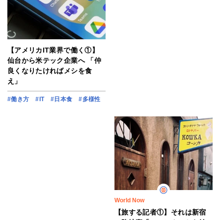
【アメリカIT業界で働く①】
仙台から米テック企業へ 「仲
良くなりたければメシを食
え」
#働き方
#IT
#日本食
#多様性
World Now
【旅する記者①】それは新宿