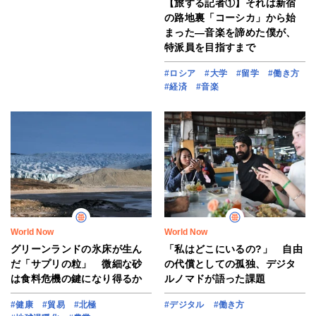
【旅する記者①】それは新宿
の路地裏「コーシカ」から始
まった―音楽を諦めた僕が、
特派員を目指すまで
#ロシア
#大学
#留学
#働き方
#経済
#音楽
World Now
World Now
グリーンランドの氷床が生ん
「私はどこにいるの?」 自由
だ「サプリの粒」 微細な砂
の代償としての孤独、デジタ
は食料危機の鍵になり得るか
ルノマドが語った課題
#健康
#貿易
#北極
#デジタル
#働き方