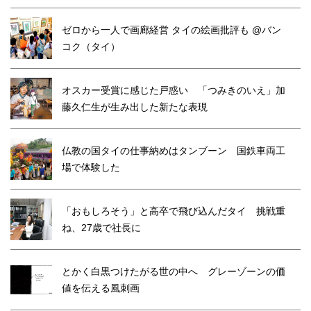
ゼロから一人で画廊経営 タイの絵画批評も @バン
コク（タイ）
オスカー受賞に感じた戸惑い 「つみきのいえ」加
藤久仁生が生み出した新たな表現
仏教の国タイの仕事納めはタンブーン 国鉄車両工
場で体験した
「おもしろそう」と高卒で飛び込んだタイ 挑戦重
ね、27歳で社長に
とかく白黒つけたがる世の中へ グレーゾーンの価
値を伝える風刺画