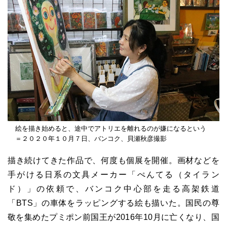
絵を描き始めると、途中でアトリエを離れるのが嫌になるという
＝２０２０年１０月７日、バンコク、貝瀬秋彦撮影
描き続けてきた作品で、何度も個展を開催。画材などを
手がける日系の文具メーカー「ぺんてる（タイラン
ド）」の依頼で、バンコク中心部を走る高架鉄道
「BTS」の車体をラッピングする絵も描いた。国民の尊
敬を集めたプミポン前国王が2016年10月に亡くなり、国