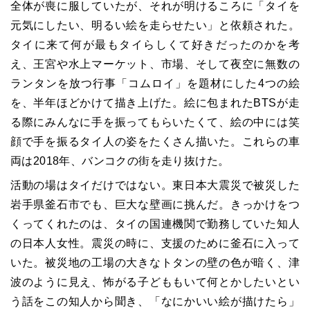
全体が喪に服していたが、それが明けるころに「タイを
元気にしたい、明るい絵を走らせたい」と依頼された。
タイに来て何が最もタイらしくて好きだったのかを考
え、王宮や水上マーケット、市場、そして夜空に無数の
ランタンを放つ行事「コムロイ」を題材にした4つの絵
を、半年ほどかけて描き上げた。絵に包まれたBTSが走
る際にみんなに手を振ってもらいたくて、絵の中には笑
顔で手を振るタイ人の姿をたくさん描いた。これらの車
両は2018年、バンコクの街を走り抜けた。
活動の場はタイだけではない。東日本大震災で被災した
岩手県釜石市でも、巨大な壁画に挑んだ。きっかけをつ
くってくれたのは、タイの国連機関で勤務していた知人
の日本人女性。震災の時に、支援のために釜石に入って
いた。被災地の工場の大きなトタンの壁の色が暗く、津
波のように見え、怖がる子どももいて何とかしたいとい
う話をこの知人から聞き、「なにかいい絵が描けたら」