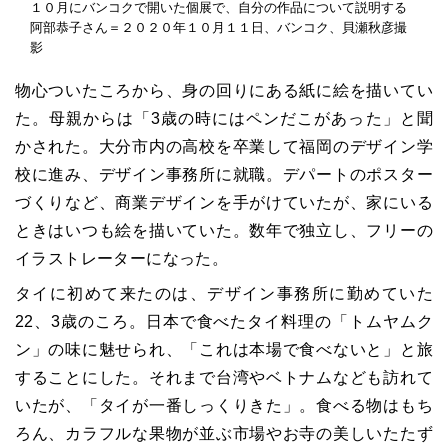
１０月にバンコクで開いた個展で、自分の作品について説明する
阿部恭子さん＝２０２０年１０月１１日、バンコク、貝瀬秋彦撮
影
物心ついたころから、身の回りにある紙に絵を描いてい
た。母親からは「3歳の時にはペンだこがあった」と聞
かされた。大分市内の高校を卒業して福岡のデザイン学
校に進み、デザイン事務所に就職。デパートのポスター
づくりなど、商業デザインを手がけていたが、家にいる
ときはいつも絵を描いていた。数年で独立し、フリーの
イラストレーターになった。
タイに初めて来たのは、デザイン事務所に勤めていた
22、3歳のころ。日本で食べたタイ料理の「トムヤムク
ン」の味に魅せられ、「これは本場で食べないと」と旅
することにした。それまで台湾やベトナムなども訪れて
いたが、「タイが一番しっくりきた」。食べる物はもち
ろん、カラフルな果物が並ぶ市場やお寺の美しいたたず