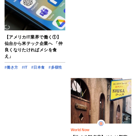
【アメリカIT業界で働く①】
仙台から米テック企業へ 「仲
良くなりたければメシを食
え」
#働き方
#IT
#日本食
#多様性
World Now