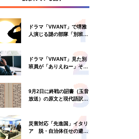
ドラマ「VIVANT」で堺雅
人演じる謎の部隊「別班」
は実在する？内情知る人物
に聞いた
ドラマ「VIVANT」見た別
班員が「ありえねー」その
理由とは 非公然組織ゆえ
の悲哀
9月2日に終戦の詔書（玉音
放送）の原文と現代語訳を
読む もう一つの「終戦の
日」
災害対応「先進国」イタリ
ア 脱・自治体任せの避難
所運営、被災者への温かい