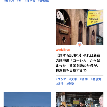
#働き方
#IT
#日本食
#多様性
World Now
【旅する記者①】それは新宿
の路地裏「コーシカ」から始
まった―音楽を諦めた僕が、
特派員を目指すまで
#ロシア
#大学
#留学
#働き方
#経済
#音楽