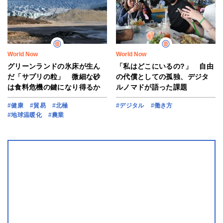
World Now
World Now
グリーンランドの氷床が生ん
「私はどこにいるの?」 自由
だ「サプリの粒」 微細な砂
の代償としての孤独、デジタ
は食料危機の鍵になり得るか
ルノマドが語った課題
#健康
#貿易
#北極
#デジタル
#働き方
#地球温暖化
#農業