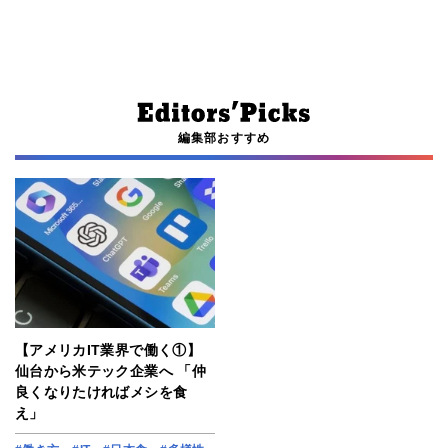
編集部おすすめ
【アメリカIT業界で働く①】
仙台から米テック企業へ 「仲
良くなりたければメシを食
え」