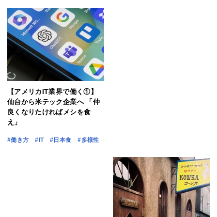
【アメリカIT業界で働く①】
仙台から米テック企業へ 「仲
良くなりたければメシを食
え」
#働き方
#IT
#日本食
#多様性