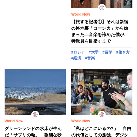
World Now
【旅する記者①】それは新宿
の路地裏「コーシカ」から始
まった―音楽を諦めた僕が、
特派員を目指すまで
#ロシア
#大学
#留学
#働き方
#経済
#音楽
World Now
World Now
グリーンランドの氷床が生ん
「私はどこにいるの?」 自由
だ「サプリの粒」 微細な砂
の代償としての孤独、デジタ