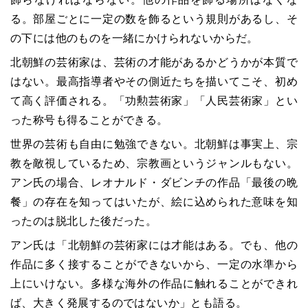
る。部屋ごとに一定の数を飾るという規則があるし、そ
の下には他のものを一緒にかけられないからだ。
北朝鮮の芸術家は、芸術の才能があるかどうかが本質で
はない。最高指導者やその側近たちを描いてこそ、初め
て高く評価される。「功勲芸術家」「人民芸術家」とい
った称号も得ることができる。
世界の芸術も自由に勉強できない。北朝鮮は事実上、宗
教を敵視しているため、宗教画というジャンルもない。
アン氏の場合、レオナルド・ダビンチの作品「最後の晩
餐」の存在を知ってはいたが、絵に込められた意味を知
ったのは脱北した後だった。
アン氏は「北朝鮮の芸術家には才能はある。でも、他の
作品に多く接することができないから、一定の水準から
上にいけない。多様な海外の作品に触れることができれ
ば、大きく発展するのではないか」とも語る。