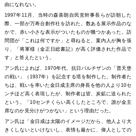
由になれない。
1997年11月、当時の森喜朗自民党幹事長らが訪朝した
際、一部が万寿台創作社を訪れた。数ある展示作品のな
かで、赤い小さな表示がついたものが幾つかあった。訪
問団が「これは何ですか」と尋ねると、案内人が胸を張
り、「将軍様（金正日総書記）が高く評価された作品で
す」と答えたという。
アン氏によれば、1970年代、抗日パルチザンの「普天堡
の戦い」（1937年）を記念する塔を制作した。制作者た
ちは、戦いを率いた金日成主席の身長を他の人より10セ
ンチほど高く表現したが、制作者は皆、炭鉱に送られた
という。「10センチくらい高くしたところで、誰が金主
席なのか見分けがつかない」という理由だった。
アン氏は「金日成は太陽のイメージだから、他人より大
きくしないといけないし、表情も厳かに、偉人としての