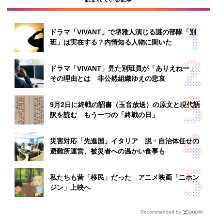
ドラマ「VIVANT」で堺雅人演じる謎の部隊「別
班」は実在する？内情知る人物に聞いた
ドラマ「VIVANT」見た別班員が「ありえねー」
その理由とは 非公然組織ゆえの悲哀
9月2日に終戦の詔書（玉音放送）の原文と現代語
訳を読む もう一つの「終戦の日」
災害対応「先進国」イタリア 脱・自治体任せの
避難所運営、被災者への温かい食事も
私たちも昔「移民」だった アニメ映画「ニホン
ジン」上映へ
Recommended by