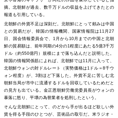
摘。北朝鮮が過去、数千万ドルの収益を上げてきたとの
報道も引用している。
北朝鮮の外貨不足は深刻だ。北朝鮮にとって頼みは中国
との貿易だが、韓国の情報機関、国家情報院は11月27
日、国会情報委員会で、1月から10月までの中国と北朝
鮮の貿易額は、前年同期の4分の1程度にあたる5億3千万
ドル（約550億円）規模にまで落ち込んだと説明した。
韓国の情報関係筋によれば、北朝鮮では11月に入って、
北朝鮮ウォンの対ドルレート（実勢価格は1ドル＝8千ウ
ォン程度）が、3割ほど下落した。外貨不足に苦しむ北
朝鮮当局が市中に流通するドルを回収しているためだと
の見方も出ている。金正恩朝鮮労働党委員長がウォンの
暴落に怒り、平壌の為替業者を処刑したという。
そんな北朝鮮にとって、のどから手が出るほど欲しい外
貨を得る手段のひとつが、芸術品の取引だ。米ラジオ・