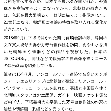
芸術を宣伝するため、日本でも展示会が開かれた。外貨
稼ぎを意識するようになってから、北朝鮮の画家たち
は、色彩を最大限明るく、鮮明に描くよう指示された。
21世紀になり、朝鮮画に油絵の特徴を取り入れる変化が
起きたという。
2018年9月に平壌で開かれた南北首脳会談の際、韓国の
文在寅大統領夫妻が万寿台創作社を訪問。虎や山水を描
いた朝鮮画や磁器などの作品を視察した。日本の
JSTOURSは、同社などで観光客の自画像を描くコース
の観光商品を紹介している。
筆者は16年7月、アンコールワット遺跡で名高いカンボ
ジア・シエムリアップに北朝鮮が建設したアンコール・
パノラマ・ミュージアムを訪れた。英語と中国語を使う
北朝鮮スタッフはお土産係、ガイド、映画チケット係な
ど約10人。平壌芸術大を卒業した万寿台創作社の作家の
油絵や朝鮮画、刺繡などを売っていた。