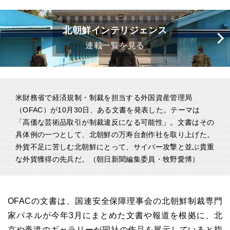
北朝鮮インテリジェンス
連載一覧を見る
米財務省で経済規制・制裁を担当する外国資産管理局
（OFAC）が10月30日、ある文書を発表した。テーマは
「高価な芸術品取引が制裁違反になる可能性」。文書はその
具体例の一つとして、北朝鮮の万寿台創作社を取り上げた。
外貨不足に苦しむ北朝鮮にとって、サイバー攻撃と並ぶ貴重
な外貨獲得の先兵だ。（朝日新聞編集委員・牧野愛博）
OFACの文書は、国連安全保障理事会の北朝鮮制裁専門
家パネルが今年3月にまとめた文書や報道を根拠に、北
京や香港のギャラリーが同社の作品を展示していると指