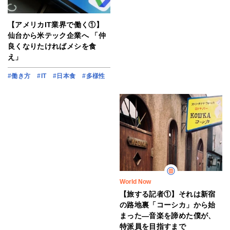
【アメリカIT業界で働く①】
仙台から米テック企業へ 「仲
良くなりたければメシを食
え」
#働き方
#IT
#日本食
#多様性
World Now
【旅する記者①】それは新宿
の路地裏「コーシカ」から始
まった―音楽を諦めた僕が、
特派員を目指すまで