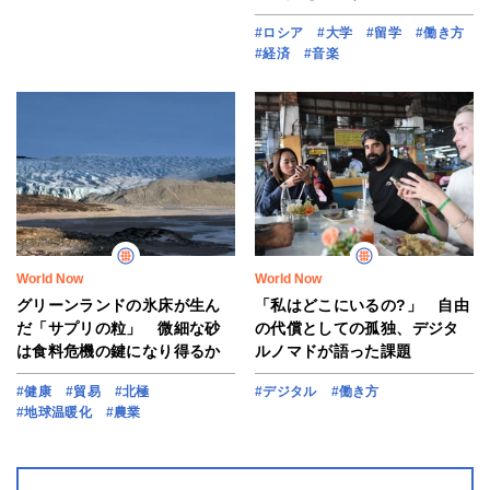
#ロシア
#大学
#留学
#働き方
#経済
#音楽
World Now
World Now
グリーンランドの氷床が生ん
「私はどこにいるの?」 自由
だ「サプリの粒」 微細な砂
の代償としての孤独、デジタ
は食料危機の鍵になり得るか
ルノマドが語った課題
#健康
#貿易
#北極
#デジタル
#働き方
#地球温暖化
#農業