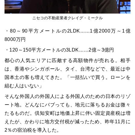
ニセコの不動産業者クレイグ・ミークル
・80～90平方メートルの2LDK……1億2000万～1億
8000万円
・120～150平方メートルの3LDK……2億～3億円
都心の人気エリアに匹敵する高額物件が売れる。相手
は、香港やシンガポール、タイ、台湾などで、最近は中
国本土の客も増えてきた。「一括払いで買う。ローンを
組む人はいない」
そんな外国人の外国人による外国人のための日本のリゾ
ート地。どんなにバブっても、地元に落ちるお金は微々
たるものだ。倶知安町は地価上昇に伴い固定資産税は増
えたが、かわりに地方交付税が減ったため、昨年11月に
2％の宿泊税を導入した。