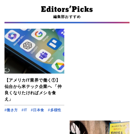
編集部おすすめ
【アメリカIT業界で働く①】
仙台から米テック企業へ 「仲
良くなりたければメシを食
え」
#働き方
#IT
#日本食
#多様性