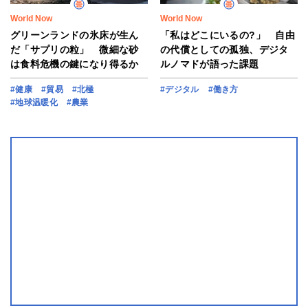
World Now
World Now
グリーンランドの氷床が生ん
「私はどこにいるの?」 自由
だ「サプリの粒」 微細な砂
の代償としての孤独、デジタ
は食料危機の鍵になり得るか
ルノマドが語った課題
#健康
#貿易
#北極
#デジタル
#働き方
#地球温暖化
#農業