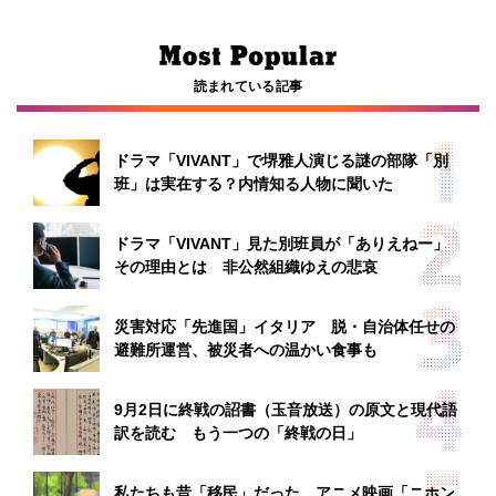
読まれている記事
ドラマ「VIVANT」で堺雅人演じる謎の部隊「別
班」は実在する？内情知る人物に聞いた
ドラマ「VIVANT」見た別班員が「ありえねー」
その理由とは 非公然組織ゆえの悲哀
災害対応「先進国」イタリア 脱・自治体任せの
避難所運営、被災者への温かい食事も
9月2日に終戦の詔書（玉音放送）の原文と現代語
訳を読む もう一つの「終戦の日」
私たちも昔「移民」だった アニメ映画「ニホン