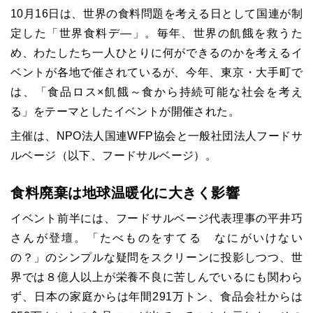
10月16日は、世界の食料問題を考える日として国連が制
定した「世界食料デ―」。毎年、世界の飢餓を救うた
め、わたしたち一人ひとりに何ができるのかを考えるイ
ベントが各地で催されているが、今年、東京・大手町で
は、「食品ロス×飢餓～食から持続可能な社会を考え
る」をテーマとしたイベントが開催された。
主催は、NPO法人国連WFP協会と一般社団法人フードサ
ルベージ（以下、フードサルベージ）。
食料廃棄は地球温暖化に大きく影響
イベント前半には、フードサルベージ代表理事の平井巧
さんが登壇。「たべものをすてる なにがいけない
の？」のシンプルな疑問をスクリーンに投影しつつ、世
界では８億人以上が栄養不良に苦しんでいるにも関わら
ず、日本の家庭からは年間291万トン、食品会社からは