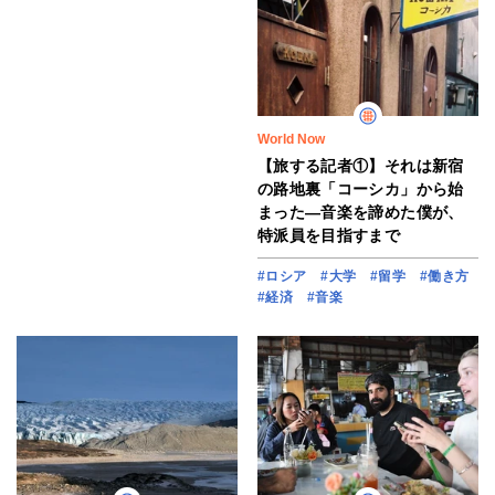
World Now
【旅する記者①】それは新宿
の路地裏「コーシカ」から始
まった―音楽を諦めた僕が、
特派員を目指すまで
#ロシア
#大学
#留学
#働き方
#経済
#音楽