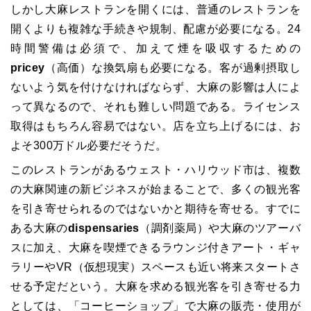
しかし大麻レストランを開くには、普通のレストランを
開くよりも複雑な手続きや規制、配慮が必要になる。24
時間警備は必須で、加えて煙を吸収するための
pricey
（高価）な換気扇も必要になる。客が過剰摂取し
ないよう気を付けなければならず、大麻の影響は人によ
って異なるので、それも難しい問題である。ライセンス
取得はもちろん容易ではない。店を立ち上げるには、お
よそ300万ドル必要だそうだ。
このレストランがあるウェスト・ハリウッド市は、複数
の大麻関連の新ビジネスが始まることで、多くの観光客
を引き寄せられるのではないかと期待を寄せる。すでに
ある大麻の
dispensaries
（調剤薬局）や大麻のツアーバ
スに加え、大麻を喫煙できるラウンジ付きアート・ギャ
ラリーやVR（仮想現実）スペースも近い将来スタートさ
せる予定だという。大麻を求める観光客を引き寄せる力
としては、「コーヒーショップ」で大麻の販売・使用が