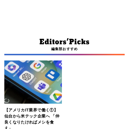
編集部おすすめ
【アメリカIT業界で働く①】
仙台から米テック企業へ 「仲
良くなりたければメシを食
え」