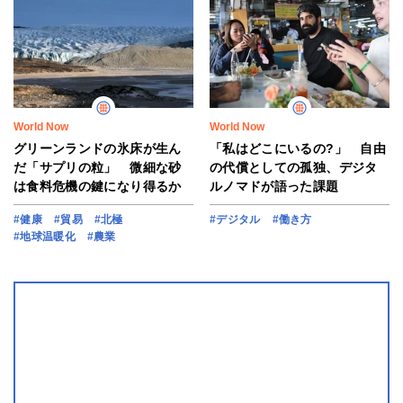
World Now
World Now
グリーンランドの氷床が生ん
「私はどこにいるの?」 自由
だ「サプリの粒」 微細な砂
の代償としての孤独、デジタ
は食料危機の鍵になり得るか
ルノマドが語った課題
#健康
#貿易
#北極
#デジタル
#働き方
#地球温暖化
#農業