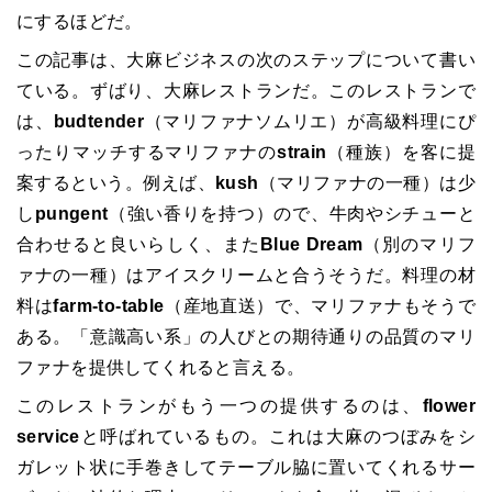
にするほどだ。
この記事は、大麻ビジネスの次のステップについて書い
ている。ずばり、大麻レストランだ。このレストランで
は、
budtender
（マリファナソムリエ）が高級料理にぴ
ったりマッチするマリファナの
strain
（種族）を客に提
案するという。例えば、
kush
（マリファナの一種）は少
し
pungent
（強い香りを持つ）ので、牛肉やシチューと
合わせると良いらしく、また
Blue Dream
（別のマリフ
ァナの一種）はアイスクリームと合うそうだ。料理の材
料は
farm-to-table
（産地直送）で、マリファナもそうで
ある。「意識高い系」の人びとの期待通りの品質のマリ
ファナを提供してくれると言える。
このレストランがもう一つの提供するのは、
flower
service
と呼ばれているもの。これは大麻のつぼみをシ
ガレット状に手巻きしてテーブル脇に置いてくれるサー