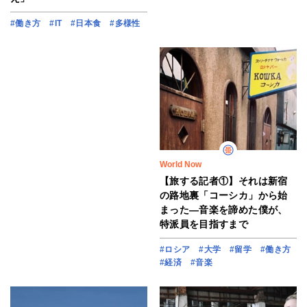
#働き方
#IT
#日本食
#多様性
World Now
【旅する記者①】それは新宿
の路地裏「コーシカ」から始
まった―音楽を諦めた僕が、
特派員を目指すまで
#ロシア
#大学
#留学
#働き方
#経済
#音楽