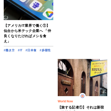
【アメリカIT業界で働く①】
仙台から米テック企業へ 「仲
良くなりたければメシを食
え」
#働き方
#IT
#日本食
#多様性
World Now
【旅する記者①】それは新宿