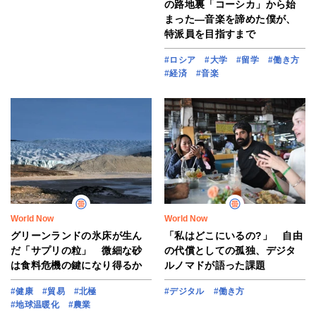
の路地裏「コーシカ」から始
まった―音楽を諦めた僕が、
特派員を目指すまで
#ロシア
#大学
#留学
#働き方
#経済
#音楽
World Now
World Now
グリーンランドの氷床が生ん
「私はどこにいるの?」 自由
だ「サプリの粒」 微細な砂
の代償としての孤独、デジタ
は食料危機の鍵になり得るか
ルノマドが語った課題
#健康
#貿易
#北極
#デジタル
#働き方
#地球温暖化
#農業