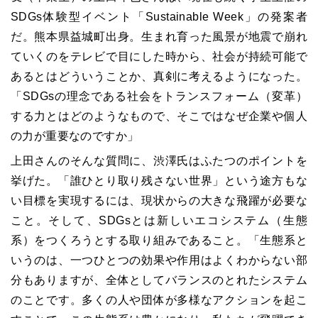
SDGs
体験型イベント「
Sustainable Week
」の発案者
だ。熊本県益城町出身。生まれ育った風景が地震で崩れ
ていくのをテレビで目にした時から、社会が持続可能で
あるとはどういうことか、真剣に考えるようになった。
「
SDGs
の理念である社会をトランスフォーム（変革）
する力とはどのようなもので、そこではなぜ企業や個人
の力が重要なのですか」
上田さんのそんな質問に、渋澤氏はふたつのポイントを
挙げた。「誰ひとり取り残さない世界」という途方もな
い目標を実現するには、現状からの大きな飛躍が必要な
こと。そして、
SDGs
とは新しいエコシステム（生態
系）をつくろうとする取り組みであること。「生態系と
いうのは、一つひとつの効果や作用はよくわからない部
分もありますが、全体としてバランスのとれたシステム
のことです。多くの人や団体が多様なアクションを起こ