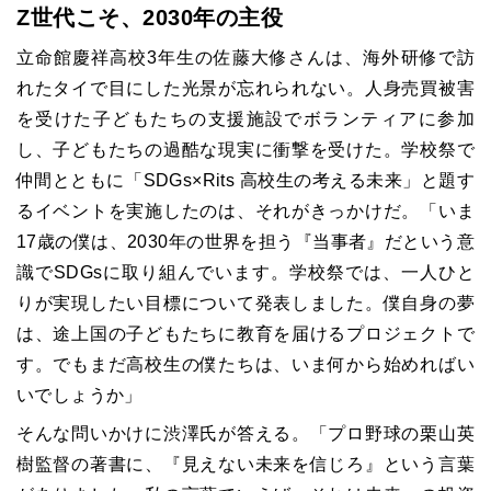
Z世代こそ、
2030
年の主役
立命館慶祥高校
3
年生の佐藤大修さんは、海外研修で訪
れたタイで目にした光景が忘れられない。人身売買被害
を受けた子どもたちの支援施設でボランティアに参加
し、子どもたちの過酷な現実に衝撃を受けた。学校祭で
仲間とともに「
SDGs
×
Rits
高校生の考える未来」と題す
るイベントを実施したのは、それがきっかけだ。「いま
17
歳の僕は、
2030
年の世界を担う『当事者』だという意
識で
SDGs
に取り組んでいます。学校祭では、一人ひと
りが実現したい目標について発表しました。僕自身の夢
は、途上国の子どもたちに教育を届けるプロジェクトで
す。でもまだ高校生の僕たちは、いま何から始めればい
いでしょうか」
そんな問いかけに渋澤氏が答える。「プロ野球の栗山英
樹監督の著書に、『見えない未来を信じろ』という言葉