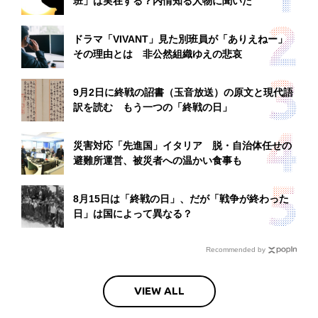
班」は実在する？内情知る人物に聞いた
ドラマ「VIVANT」見た別班員が「ありえねー」
その理由とは 非公然組織ゆえの悲哀
9月2日に終戦の詔書（玉音放送）の原文と現代語
訳を読む もう一つの「終戦の日」
災害対応「先進国」イタリア 脱・自治体任せの
避難所運営、被災者への温かい食事も
8月15日は「終戦の日」、だが「戦争が終わった
日」は国によって異なる？
Recommended by
VIEW ALL