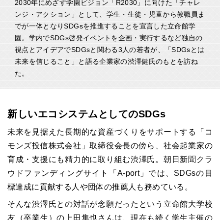
2030年にめざす学園ビジョン「R2030」に向けた「チャレ
ンジ・アクション」として、学生・生徒・児童から教職員ま
でが一体となりSDGsを推進することを宣言した立命館学
園。学内でSDGs啓発イベントを企画・実行するなど独自の
視点とアイデアでSDGsと関わる3人の若者が、「SDGsとは
未来を信じること」と語る企業家の渋澤健氏のもとを訪ね
た。
新しいエコシステムとしてのSDGs
未来を見据えた長期的な資産づくりをサポートする「コ
モンズ投信株式会社」取締役会長の傍ら、社会起業家の
育成・支援にも精力的に取り組む渋澤氏。朝日新聞クラ
ウドファンディングサイト「
A-port
」では、
SDGs
の目
標達成に貢献する人や団体の推薦人も務めている。
そんな渋澤氏との対話が念願だったという立命館大学校
友（卒業生）の上田隼也さんは、現在も続く学生主催の