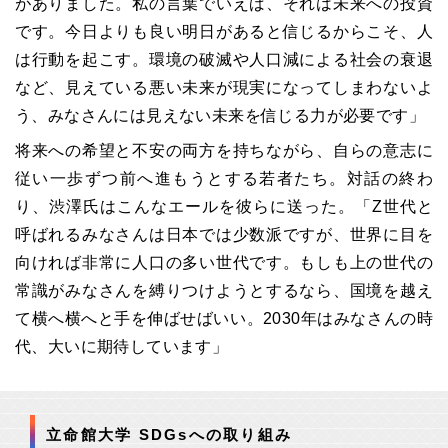
がありました。私の言葉でいえば、それは未来への投資
です。今日よりも良い明日があると信じるからこそ、人
は行動を起こす。環境の破滅や人口減による社会の衰退
など、見えている悪い未来が現実になってしまわないよ
う、みなさんには見えない未来を信じる力が必要です」
将来への希望と不安の両方を持ちながら、自らの意志に
従い一歩ずつ前へ進もうとする若者たち。対話の終わ
り、渋澤氏はこんなエールを彼らに送った。「
Z
世代と
呼ばれるみなさんは日本では少数派ですが、世界に目を
向ければ非常に人口の多い世代です。もしも上の世代の
常識がみなさんを縛りつけようとするなら、国境を越え
て横へ横へと手を伸ばせばいい。
2030
年はみなさんの時
代、大いに期待しています」
立命館大学 SDGsへの取り組み