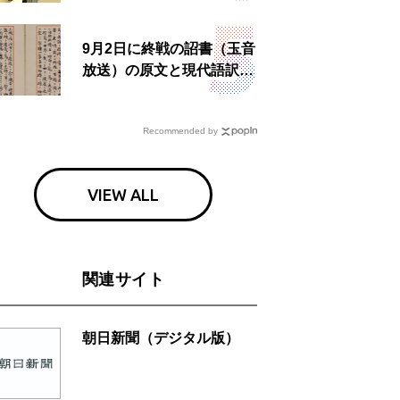
食事も
9月2日に終戦の詔書（玉音
放送）の原文と現代語訳を
読む もう一つの「終戦の
日」
Recommended by
VIEW ALL
関連サイト
朝日新聞（デジタル版）