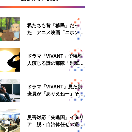
私たちも昔「移民」だっ
た アニメ映画「ニホンジ
ン」上映へ
ドラマ「VIVANT」で堺雅
人演じる謎の部隊「別班」
は実在する？内情知る人物
に聞いた
ドラマ「VIVANT」見た別
班員が「ありえねー」その
理由とは 非公然組織ゆえ
の悲哀
災害対応「先進国」イタリ
ア 脱・自治体任せの避難
所運営、被災者への温かい