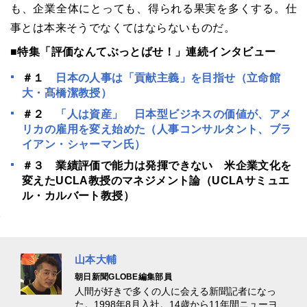
も、企業全体にとっても、得られる果実を多くする。仕
事とは本来そうでなくてはならないものだ。
■特集「評価なんてぶっとばせ！」連続インタビュー
＃１
日本の人事は「貢献主義」を目指せ（立命館
大・髙橋潔教授）
＃２
「人は資産」 日本型ビジネスの価値が、アメ
リカの雇用を変え始めた（人事コンサルタント、ブラ
イアン・シャーマン氏）
＃３ 業績評価で能力は発揮できない 米企業文化を
変えたUCLA教授のマネジメント論（UCLAサミュエ
ル・カルバート教授）
山本大輔
朝日新聞GLOBE編集部員
人間が好きで多くの人に会える新聞記者になっ
た。1998年8月入社。14歳から11年間ニューヨ