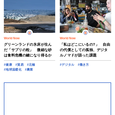
World Now
World Now
グリーンランドの氷床が生ん
「私はどこにいるの?」 自由
だ「サプリの粒」 微細な砂
の代償としての孤独、デジタ
は食料危機の鍵になり得るか
ルノマドが語った課題
#健康
#貿易
#北極
#デジタル
#働き方
#地球温暖化
#農業