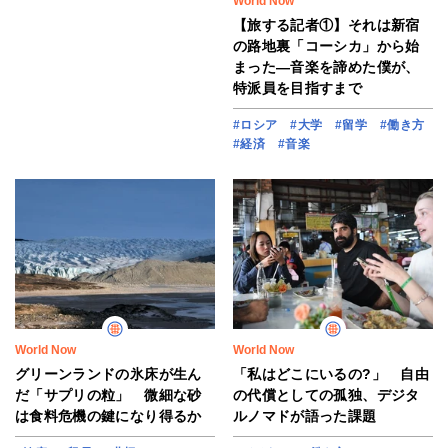
World Now
【旅する記者①】それは新宿
の路地裏「コーシカ」から始
まった―音楽を諦めた僕が、
特派員を目指すまで
#ロシア
#大学
#留学
#働き方
#経済
#音楽
World Now
World Now
グリーンランドの氷床が生ん
「私はどこにいるの?」 自由
だ「サプリの粒」 微細な砂
の代償としての孤独、デジタ
は食料危機の鍵になり得るか
ルノマドが語った課題