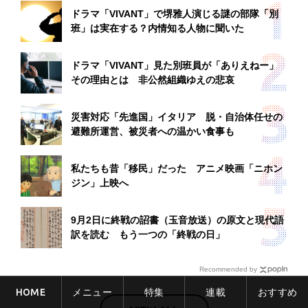
ドラマ「VIVANT」で堺雅人演じる謎の部隊「別
班」は実在する？内情知る人物に聞いた
ドラマ「VIVANT」見た別班員が「ありえねー」
その理由とは 非公然組織ゆえの悲哀
災害対応「先進国」イタリア 脱・自治体任せの
避難所運営、被災者への温かい食事も
私たちも昔「移民」だった アニメ映画「ニホン
ジン」上映へ
9月2日に終戦の詔書（玉音放送）の原文と現代語
訳を読む もう一つの「終戦の日」
Recommended by
HOME
メニュー
特集
連載
おすすめ