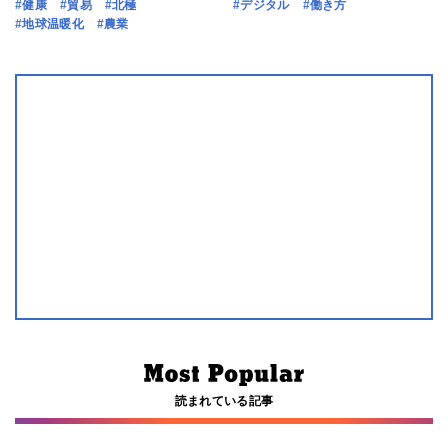
#健康
#貿易
#北極
#デジタル
#働き方
#地球温暖化
#農業
読まれている記事