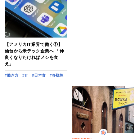
【アメリカIT業界で働く①】
仙台から米テック企業へ 「仲
良くなりたければメシを食
え」
#働き方
#IT
#日本食
#多様性