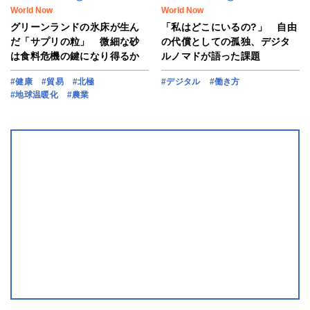
World Now
World Now
グリーンランドの氷床が生ん
「私はどこにいるの?」 自由
だ「サプリの粒」 微細な砂
の代償としての孤独、デジタ
は食料危機の鍵になり得るか
ルノマドが語った課題
#健康
#貿易
#北極
#デジタル
#働き方
#地球温暖化
#農業