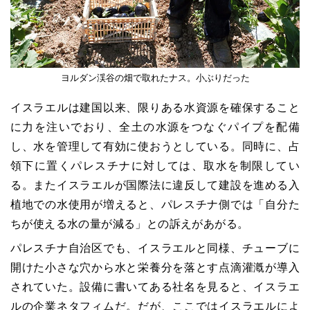
ヨルダン渓谷の畑で取れたナス。小ぶりだった
イスラエルは建国以来、限りある水資源を確保すること
に力を注いでおり、全土の水源をつなぐパイプを配備
し、水を管理して有効に使おうとしている。同時に、占
領下に置くパレスチナに対しては、取水を制限してい
る。またイスラエルが国際法に違反して建設を進める入
植地での水使用が増えると、パレスチナ側では「自分た
ちが使える水の量が減る」との訴えがあがる。
パレスチナ自治区でも、イスラエルと同様、チューブに
開けた小さな穴から水と栄養分を落とす点滴灌漑が導入
されていた。設備に書いてある社名を見ると、イスラエ
ルの企業ネタフィムだ。だが、ここではイスラエルによ