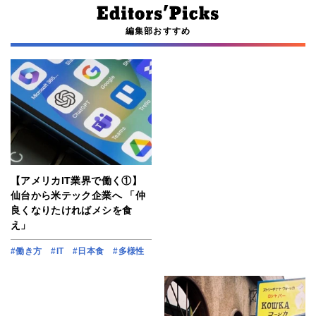
編集部おすすめ
【アメリカIT業界で働く①】
仙台から米テック企業へ 「仲
良くなりたければメシを食
え」
#働き方
#IT
#日本食
#多様性