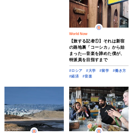
World Now
【旅する記者①】それは新宿
の路地裏「コーシカ」から始
まった―音楽を諦めた僕が、
特派員を目指すまで
#ロシア
#大学
#留学
#働き方
#経済
#音楽