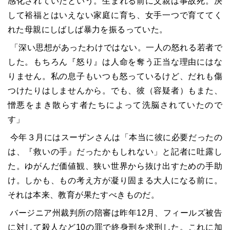
感化されていたという。生まれる前に父親は事故死。決
して裕福とはいえない家庭に育ち、女手一つで育ててく
れた母親にしばしば暴力を振るっていた。
「深い思想があったわけではない。一人の怒れる若者で
した。もちろん『怒り』は人命を奪う正当な理由にはな
りません。私の息子もいつも怒っているけど、だれも傷
つけたりはしませんから。でも、彼（容疑者）もまた、
憎悪をまき散らす者たちによって洗脳されていたので
す」
今年３月にはスーザンさんは「本当に彼に必要だったの
は、『救いの手』だったかもしれない」と記者に吐露し
た。ゆがんだ価値観、狭い世界から抜け出すための手助
け。しかも、もの考え方が凝り固まる大人になる前に。
それは本来、教育が果たすべきものだ。
バージニア州裁判所の陪審は昨年12月、フィールズ被告
に対して殺人など10の罪で終身刑を求刑した。これに加