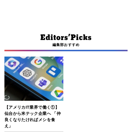
編集部おすすめ
【アメリカIT業界で働く①】
仙台から米テック企業へ 「仲
良くなりたければメシを食
え」