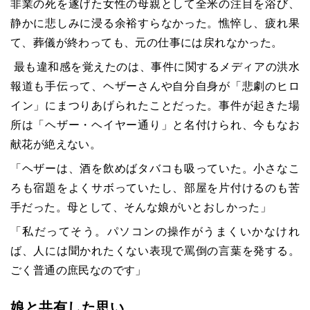
非業の死を遂げた女性の母親として全米の注目を浴び、
静かに悲しみに浸る余裕すらなかった。憔悴し、疲れ果
て、葬儀が終わっても、元の仕事には戻れなかった。
最も違和感を覚えたのは、事件に関するメディアの洪水
報道も手伝って、ヘザーさんや自分自身が「悲劇のヒロ
イン」にまつりあげられたことだった。事件が起きた場
所は「ヘザー・ヘイヤー通り」と名付けられ、今もなお
献花が絶えない。
「ヘザーは、酒を飲めばタバコも吸っていた。小さなこ
ろも宿題をよくサボっていたし、部屋を片付けるのも苦
手だった。母として、そんな娘がいとおしかった」
「私だってそう。パソコンの操作がうまくいかなけれ
ば、人には聞かれたくない表現で罵倒の言葉を発する。
ごく普通の庶民なのです」
娘と共有した思い