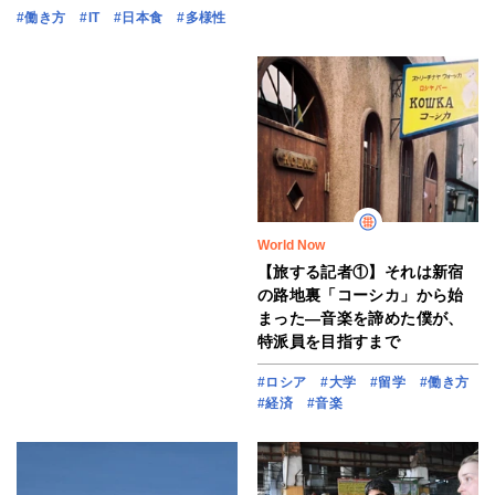
#働き方
#IT
#日本食
#多様性
World Now
【旅する記者①】それは新宿
の路地裏「コーシカ」から始
まった―音楽を諦めた僕が、
特派員を目指すまで
#ロシア
#大学
#留学
#働き方
#経済
#音楽