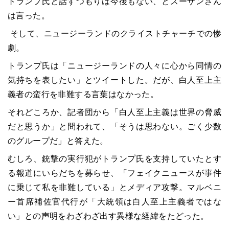
トランプ氏と話すつもりは今後もない、とスーザンさん
は言った。
そして、ニュージーランドのクライストチャーチでの惨
劇。
トランプ氏は「ニュージーランドの人々に心から同情の
気持ちを表したい」とツイートした。だが、白人至上主
義者の蛮行を非難する言葉はなかった。
それどころか、記者団から「白人至上主義は世界の脅威
だと思うか」と問われて、「そうは思わない。ごく少数
のグループだ」と答えた。
むしろ、銃撃の実行犯がトランプ氏を支持していたとす
る報道にいらだちを募らせ、「フェイクニュースが事件
に乗じて私を非難している」とメディア攻撃。マルベニ
ー首席補佐官代行が「大統領は白人至上主義者ではな
い」との声明をわざわざ出す異様な経緯をたどった。