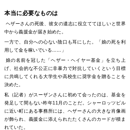
本当に必要なものは
ヘザーさんの死後、彼女の遺志に役立ててほしいと世界
中から義援金が届き始めた。
一方で、自分への心ない陰口も耳にした。「娘の死を利
用して金を稼いでいる……」
娘の名前を冠した「ヘザー・ヘイヤー基金」を立ち上
げ、社会的な不公正に非暴力で対抗していくという目標
に共鳴してくれる大学生や高校生に奨学金を贈ることを
決めた。
私（記者）がスーザンさんに初めて会ったのは、基金を
発足して間もない昨年11月のことだ。シャーロッツビル
に近い町にある事務所には、ヘザーさんの大きな肖像画
が飾られ、義援金に添えられたたくさんのカードが積ま
れていた。