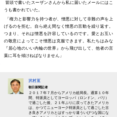
冒頭で書いたスーザンさんから私に届いたメールにはこ
うも書かれていた。
「権力と影響力を持つ者が、憎悪に対して非難の声を上
げるのを拒む。自ら絶え間なく憎悪の言動を繰り返す。
つまり、それは憎悪を許容しているのです。愛とお互い
の敬意によってこそ憎悪は克服できます。私たちはみな
『居心地のいい内輪の世界』から飛び出して、他者の言
葉に耳を傾けねばなりません」
沢村亙
朝日新聞記者
２０１７年７月からアメリカ総局長。通算１０年
間、特派員としてヨーロッパ（ロンドン、パリ）
で過ごした後、２１年ぶりに戻ってきたアメリカ
は、かつてニューヨーク特派員として過ごした古
き良きアメリカとはすっかり違ういびつな国にな