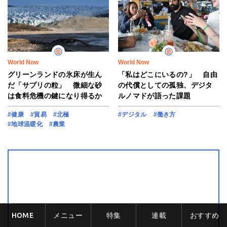
World Now
World Now
グリーンランドの氷床が生ん
「私はどこにいるの?」 自由
だ「サプリの粒」 微細な砂
の代償としての孤独、デジタ
は食料危機の鍵になり得るか
ルノマドが語った課題
#健康
#貿易
#北極
#デジタル
#働き方
#地球温暖化
#農業
HOME
メニュー
特集
連載
おすすめ