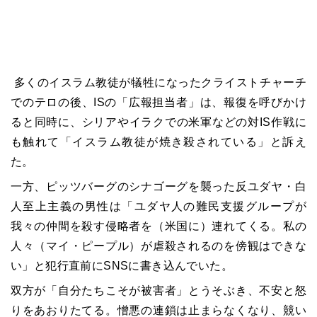
多くのイスラム教徒が犠牲になったクライストチャーチ
でのテロの後、ISの「広報担当者」は、報復を呼びかけ
ると同時に、シリアやイラクでの米軍などの対IS作戦に
も触れて「イスラム教徒が焼き殺されている」と訴え
た。
一方、ピッツバーグのシナゴーグを襲った反ユダヤ・白
人至上主義の男性は「ユダヤ人の難民支援グループが
我々の仲間を殺す侵略者を（米国に）連れてくる。私の
人々（マイ・ピープル）が虐殺されるのを傍観はできな
い」と犯行直前にSNSに書き込んでいた。
双方が「自分たちこそが被害者」とうそぶき、不安と怒
りをあおりたてる。憎悪の連鎖は止まらなくなり、競い