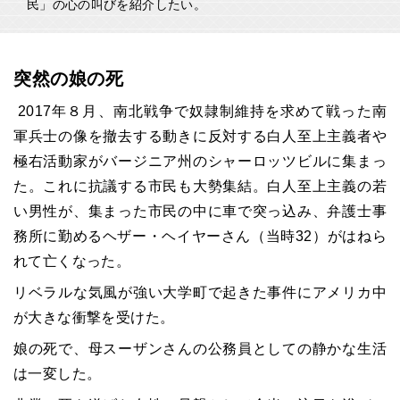
民」の心の叫びを紹介したい。
突然の娘の死
2017年８月、南北戦争で奴隷制維持を求めて戦った南
軍兵士の像を撤去する動きに反対する白人至上主義者や
極右活動家がバージニア州のシャーロッツビルに集まっ
た。これに抗議する市民も大勢集結。白人至上主義の若
い男性が、集まった市民の中に車で突っ込み、弁護士事
務所に勤めるヘザー・ヘイヤーさん（当時32）がはねら
れて亡くなった。
リベラルな気風が強い大学町で起きた事件にアメリカ中
が大きな衝撃を受けた。
娘の死で、母スーザンさんの公務員としての静かな生活
は一変した。