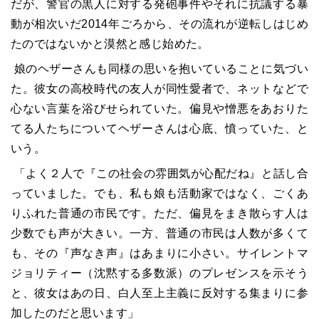
だが、警官の黒人に対する発砲事件やそれに抗議する暴
動が相次いだ2014年ごろから、その流れが逆転しはじめ
たのではないかと漠然と感じ始めた。
娘のヘザーさんも同様の思いを抱いていることに気づい
た。彼女の高校時代の友人が同性愛者で、ネットなどで
心ない言葉を浴びせられていた。偏見や憎悪をあおりた
てる人たちについてヘザーさんは心底、憤っていた、と
いう。
「よく２人で『この社会の雰囲気が心配だね』と話し合
っていました。でも、私も娘も活動家ではなく、ごくあ
りふれた普通の市民です。ただ、偏見をまき散らす人は
少数でも声が大きい。一方、普通の市民は人数が多くて
も、その『声なき声』はあまりに小さい。サイレントマ
ジョリティー（沈黙する多数派）のプレゼンスを示そう
と、彼女はあの日、白人至上主義に反対する集まりに参
加したのだと思います」