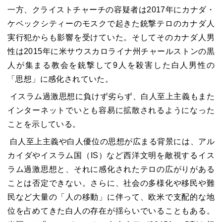
一方、クライストチャーチの容疑者は2017年にカナダ・
ケベックシティーのモスクで起きた銃撃テロのカナダ人
実行犯からも影響を受けていた。そしてそのカナダ人男
性は2015年に米サウスカロライナ州チャールストンの黒
人が集まる教会を銃撃して9人を殺害した白人男性の
「思想」に感化されていた。
イスラム過激思想に負けず劣らず、白人至上主義もまた
インターネットでいとも容易に拡散されるようになった
ことを示している。
白人至上主義や白人優位の思想が広まる背景には、アル
カイダやイスラム国（IS）など西洋文明を敵視するイス
ラム過激思想と、それに感化されたテロの広がりがある
ことは否定できない。さらに、社会の多様化や移民や難
民など大量の「人の移動」に伴って、欧米で支配的な地
位を占めてきた白人の存在が揺らいでいることもある。