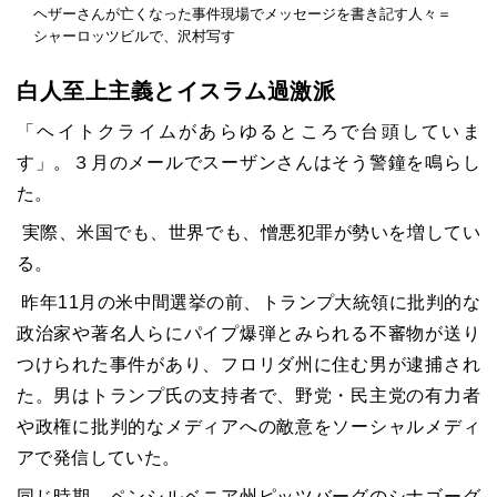
ヘザーさんが亡くなった事件現場でメッセージを書き記す人々＝
シャーロッツビルで、沢村写す
白人至上主義とイスラム過激派
「ヘイトクライムがあらゆるところで台頭していま
す」。３月のメールでスーザンさんはそう警鐘を鳴らし
た。
実際、米国でも、世界でも、憎悪犯罪が勢いを増してい
る。
昨年11月の米中間選挙の前、トランプ大統領に批判的な
政治家や著名人らにパイプ爆弾とみられる不審物が送り
つけられた事件があり、フロリダ州に住む男が逮捕され
た。男はトランプ氏の支持者で、野党・民主党の有力者
や政権に批判的なメディアへの敵意をソーシャルメディ
アで発信していた。
同じ時期、ペンシルベニア州ピッツバーグのシナゴーグ