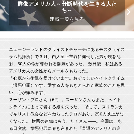
群像アメリカ人～分断時代を生きる人た
ち～
連載一覧を見る
ニュージーランドのクライストチャーチにあるモスク（イス
ラム礼拝所）で３月、白人至上主義に傾倒した男が銃を乱
射、50人の命が奪われる惨劇があった。 数日後、私はある
アメリカ人の女性からメールをもらった。
「心底から衝撃を受けています。おぞましいヘイトクライム
（憎悪犯罪）です。愛する人をもぎとられた家族のことを思
い、心が痛みます」
スーザン・ブロさん（62）。スーザンさんもまた、ヘイト
クライムによって愛する娘を失った。 そして、スリランカ
でキリスト教会などをねらったテロがあり、250人以上がな
くなった。 憎悪の連鎖はもう、たくさん――。今回は、あ
る日突然、憎悪犯罪に巻き込まれた「普通のアメリカの庶