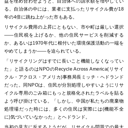
益を埋め合わせようと、自治体への請求額を増やしてい
る。自治体の中には、業者に支払ったリサイクル費が18
年の4倍に跳ね上がった市もある。
リサイクル費用の上昇にともない、市や町は厳しい選択
――住民税を上げるか、他の住民サービスを削減する
か、あるいは1970年代に根付いた環境保護活動の一端を
やめてしまうか――を迫られている。
「リサイクリングはすでに長いこと機能しなくなってい
た」と語るのはNPOのRecycle Across America(リサイ
クル・アクロス・アメリカ)事務局長ミッチ・ヘドランド
だった。同NPOは、住民が分別処理しやすいようにリサ
イクル専用のごみ箱にもっと規格化されたラベルを貼る
よう呼び掛けている。「しかし、中国が私たちの廃棄物
処理場だった時には、多くの住民は実際には(機能不全
に)気づいていなかった」とヘドランド。
当初の見方に反するようだが、リサイクル問題での最大