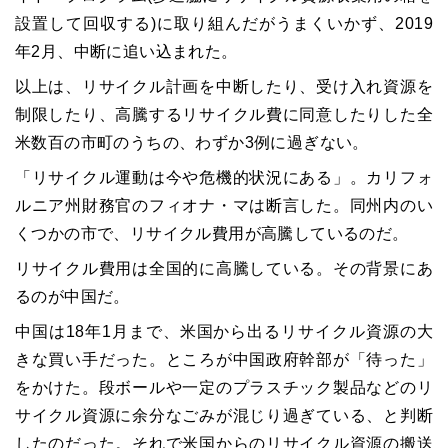
設置して回収する)に取り組んだがうまくいかず、2019
年2月、中断に追い込まれた。
以上は、リサイクル計画を中断したり、受け入れ資源を
制限したり、高騰するリサイクル費に同意したりした全
米数百の市町のうちの、わずか3例に過ぎない。
「リサイクル運動は今や危機的状況にある」。カリフォ
ルニア州財務官のフィオナ・マは断言した。同州内のい
くつかの市で、リサイクル費用が高騰しているのだ。
リサイクル費用は全国的に高騰している。その背景にあ
るのが中国だ。
中国は18年1月まで、米国から出るリサイクル資源の大
きな買い手だった。ところが中国政府幹部が「待った」
をかけた。段ボールや一定のプラスチック製品などのリ
サイクル資源に余分なごみが混じり過ぎている、と判断
したのだった。それで米国からのリサイクル資源の搬送