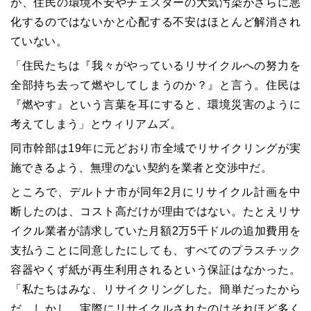
が、住民の環境不安やチェスターの大気汚染がさらに悪
化するのではないかと心配する不安はほとんど解消され
ていない。
「住民たちは『我々がやっているリサイクルへの努力を
全部持ち去って燃やしてしまうのか？』と言う。住民は
『燃やす』という言葉を耳にすると、環境災害のように
考えてしまう」とウィリアムズ。
同市幹部は19年に元どおり市全域でリサイクリングが実
施できるよう、無理のない契約を業者と交渉中だ。
ところで、デルトナ市が同年2月にリサイクル計画を中
断したのは、コスト高だけが理由ではない。たとえリサ
イクル業者が請求していた月額2万5千ドルの追加費用を
支払うことに同意したにしても、すべてのプラスチック
容器やくず紙が再生利用されるという保証はなかった。
「私たちはみな、リサイクリングした。簡単だったから
だ。しかし、実際にリサイクルされたのはそれほど多く