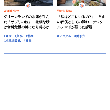
World Now
World Now
グリーンランドの氷床が生ん
「私はどこにいるの?」 自由
だ「サプリの粒」 微細な砂
の代償としての孤独、デジタ
は食料危機の鍵になり得るか
ルノマドが語った課題
#健康
#貿易
#北極
#デジタル
#働き方
#地球温暖化
#農業