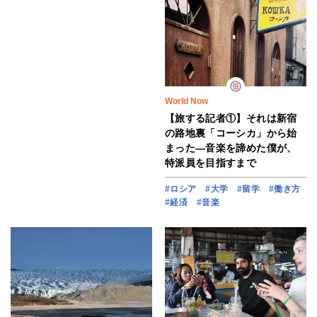
World Now
【旅する記者①】それは新宿
の路地裏「コーシカ」から始
まった―音楽を諦めた僕が、
特派員を目指すまで
#ロシア
#大学
#留学
#働き方
#経済
#音楽