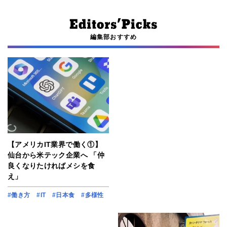
編集部おすすめ
【アメリカIT業界で働く①】
仙台から米テック企業へ 「仲
良くなりたければメシを食
え」
#働き方
#IT
#日本食
#多様性