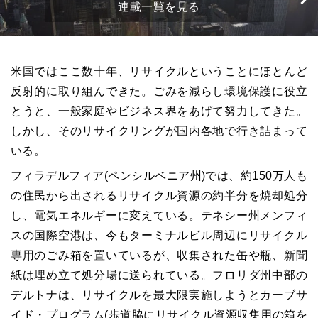
連載一覧を見る
米国ではここ数十年、リサイクルということにほとんど
反射的に取り組んできた。ごみを減らし環境保護に役立
とうと、一般家庭やビジネス界をあげて努力してきた。
しかし、そのリサイクリングが国内各地で行き詰まって
いる。
フィラデルフィア(ペンシルベニア州)では、約150万人も
の住民から出されるリサイクル資源の約半分を焼却処分
し、電気エネルギーに変えている。テネシー州メンフィ
スの国際空港は、今もターミナルビル周辺にリサイクル
専用のごみ箱を置いているが、収集された缶や瓶、新聞
紙は埋め立て処分場に送られている。フロリダ州中部の
デルトナは、リサイクルを最大限実施しようとカーブサ
イド・プログラム(歩道脇にリサイクル資源収集用の箱を