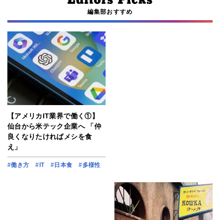
編集部おすすめ
【アメリカIT業界で働く①】
仙台から米テック企業へ 「仲
良くなりたければメシを食
え」
#働き方
#IT
#日本食
#多様性