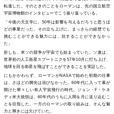
転進した。そのときのことをローマンは、先の国立航空
宇宙博物館のインタビューでこう振り返っている。
「今後の天文学に、50年は影響を与えるだろうと思うほ
どの事業だった。その立ち上げに、まっさらの経歴でも
挑むことができる魅力には、抗することができなかっ
た」
折しも、米ソの競争が宇宙でも始まっていた。ソ連は、
世界初の人工衛星スプートニクを57年10月に打ち上げ、
地球を回る衛星を飛ばすことができることを実証した。
にもかかわらず、ローマンがNASAで始めた初期の仕事
は、さほどの脚光は浴びなかった。60年代に入って幕が
開けた華々しい有人宇宙飛行の時代。ジョン・F・ケネ
ディ米大統領は、60年代のうちに人間を月に送り込むこ
とを目指した。一方のローマンの取り組みは、そんな魅
力と輝きには欠けていた。