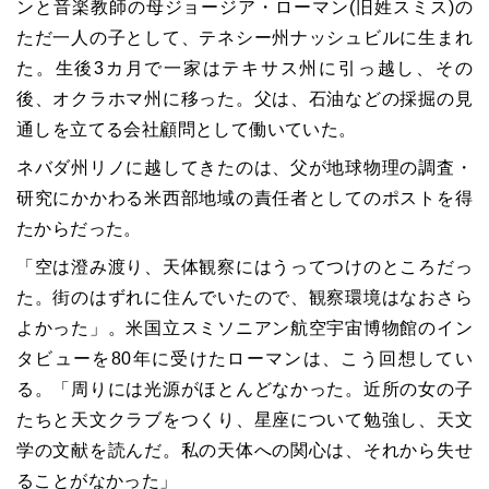
ンと音楽教師の母ジョージア・ローマン(旧姓スミス)の
ただ一人の子として、テネシー州ナッシュビルに生まれ
た。生後3カ月で一家はテキサス州に引っ越し、その
後、オクラホマ州に移った。父は、石油などの採掘の見
通しを立てる会社顧問として働いていた。
ネバダ州リノに越してきたのは、父が地球物理の調査・
研究にかかわる米西部地域の責任者としてのポストを得
たからだった。
「空は澄み渡り、天体観察にはうってつけのところだっ
た。街のはずれに住んでいたので、観察環境はなおさら
よかった」。米国立スミソニアン航空宇宙博物館のイン
タビューを80年に受けたローマンは、こう回想してい
る。「周りには光源がほとんどなかった。近所の女の子
たちと天文クラブをつくり、星座について勉強し、天文
学の文献を読んだ。私の天体への関心は、それから失せ
ることがなかった」