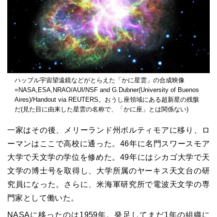
ハッブル宇宙望遠鏡などがとらえた「かに星雲」の合成映像
=NASA,ESA,NRAO/AUI/NSF and G.Dubner(University of Buenos
Aires)/Handout via REUTERS。おうし座領域にある超新星の残骸
だ(見た目に由来した星雲の名称で、「かに座」とは関係ない)
一家はその後、メリーランド州ボルティモアに移り、ロ
ーマンはここで高校に通った。46年に名門スワースモア
大学で天文学の学位を修めた。49年にはシカゴ大学で天
文学の博士号を取得し、大学所属のヤーキス天文台の研
究員になった。さらに、米海軍研究所で電波天文学の専
門家として働いた。
NASAに移ったのは1959年。発足してまだ1年の組織に