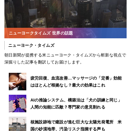
ニューヨークタイムズ 世界の話題
ニューヨーク・タイムズ
朝日新聞が提携する米ニューヨーク・タイムズから斬新な視点で
深掘りした記事を翻訳してお届けします。
疲労回復、血流改善…マッサージの「定番」効能
はほとんど根拠なし？最大の効果はこれ
AIの推論システム、構築法は「犬の訓練と同じ」
人間の知能に匹敵？専門家の意見割れる
核施設跡地で建設が進む巨大な太陽光発電所 米
国の砂漠地帯、汚染リスク指摘する声も