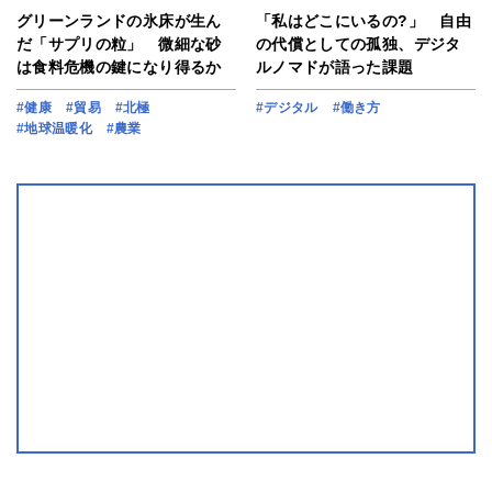
グリーンランドの氷床が生ん
「私はどこにいるの?」 自由
だ「サプリの粒」 微細な砂
の代償としての孤独、デジタ
は食料危機の鍵になり得るか
ルノマドが語った課題
#健康
#貿易
#北極
#デジタル
#働き方
#地球温暖化
#農業