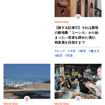
World Now
【旅する記者①】それは新宿
の路地裏「コーシカ」から始
まった―音楽を諦めた僕が、
特派員を目指すまで
#ロシア
#大学
#留学
#働き方
#経済
#音楽
World Now
World Now