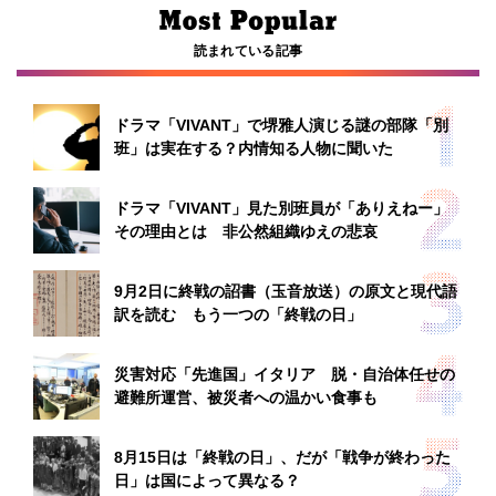
読まれている記事
ドラマ「VIVANT」で堺雅人演じる謎の部隊「別
班」は実在する？内情知る人物に聞いた
ドラマ「VIVANT」見た別班員が「ありえねー」
その理由とは 非公然組織ゆえの悲哀
9月2日に終戦の詔書（玉音放送）の原文と現代語
訳を読む もう一つの「終戦の日」
災害対応「先進国」イタリア 脱・自治体任せの
避難所運営、被災者への温かい食事も
8月15日は「終戦の日」、だが「戦争が終わった
日」は国によって異なる？