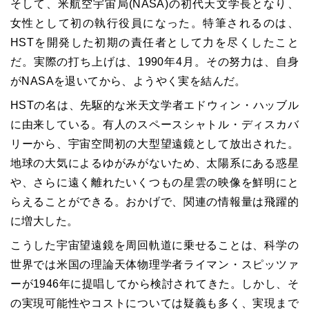
そして、米航空宇宙局(NASA)の初代天文学長となり、
女性として初の執行役員になった。特筆されるのは、
HSTを開発した初期の責任者として力を尽くしたこと
だ。実際の打ち上げは、1990年4月。その努力は、自身
がNASAを退いてから、ようやく実を結んだ。
HSTの名は、先駆的な米天文学者エドウィン・ハッブル
に由来している。有人のスペースシャトル・ディスカバ
リーから、宇宙空間初の大型望遠鏡として放出された。
地球の大気によるゆがみがないため、太陽系にある惑星
や、さらに遠く離れたいくつもの星雲の映像を鮮明にと
らえることができる。おかげで、関連の情報量は飛躍的
に増大した。
こうした宇宙望遠鏡を周回軌道に乗せることは、科学の
世界では米国の理論天体物理学者ライマン・スピッツァ
ーが1946年に提唱してから検討されてきた。しかし、そ
の実現可能性やコストについては疑義も多く、実現まで