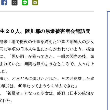
生２０人、陜川郡の原爆被害者会館訪問
の軍糧米工場で徹夜の仕事を終えた17歳の朝鮮人の少女
同じ年頃の日本人学生にからかわれないよう、横道
に、「黒い雨」が降ってきた。一瞬の閃光の後、気
まれていた。無間地獄のようなところで、人々は上
んだ。
膚が、どろどろに焼けただれた。その時崩壊した建
の破片は、40年たってようやく除去できた」
、「被爆者」となった少女は、終戦（日本の統治か
戻れた。