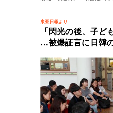
東亜日報より
「閃光の後、子ど
…被爆証言に日韓