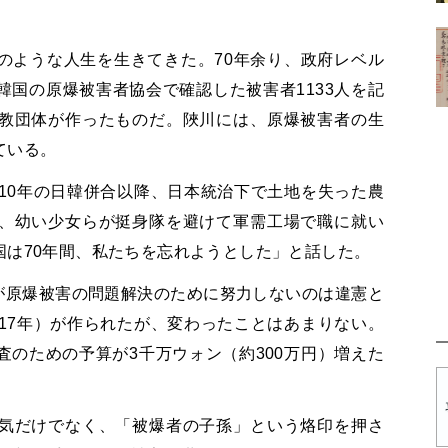
のような人生を生きてきた。70年余り、政府レベル
国の原爆被害者協会で確認した被害者1133人を記
教団体が作ったものだ。陜川には、原爆被害者の生
ている。
10年の日韓併合以降、日本統治下で土地を失った農
、幼い少女らが挺身隊を避けて軍需工場で職に就い
国は70年間、私たちを忘れようとした」と話した。
府が原爆被害の問題解決のために努力しないのは違憲と
17年）が作られたが、変わったことはあまりない。
のための予算が3千万ウォン（約300万円）増えた
気だけでなく、「被爆者の子孫」という烙印を押さ