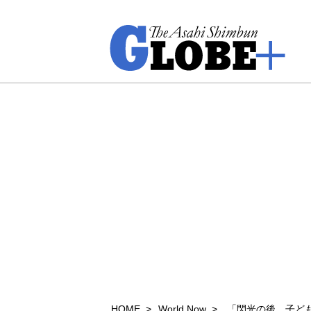
HOME
World Now
「閃光の後、子ど