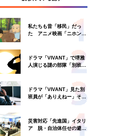
私たちも昔「移民」だっ
た アニメ映画「ニホンジ
ン」上映へ
ドラマ「VIVANT」で堺雅
人演じる謎の部隊「別班」
は実在する？内情知る人物
に聞いた
ドラマ「VIVANT」見た別
班員が「ありえねー」その
理由とは 非公然組織ゆえ
の悲哀
災害対応「先進国」イタリ
ア 脱・自治体任せの避難
所運営、被災者への温かい