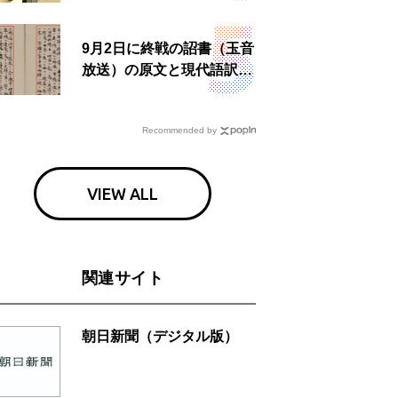
食事も
9月2日に終戦の詔書（玉音
放送）の原文と現代語訳を
読む もう一つの「終戦の
日」
Recommended by
VIEW ALL
関連サイト
朝日新聞（デジタル版）