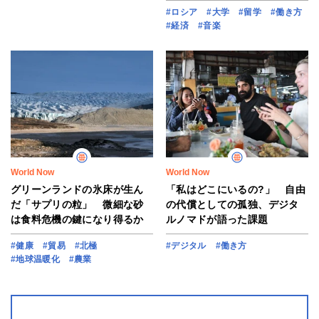
#ロシア
#大学
#留学
#働き方
#経済
#音楽
World Now
World Now
グリーンランドの氷床が生ん
「私はどこにいるの?」 自由
だ「サプリの粒」 微細な砂
の代償としての孤独、デジタ
は食料危機の鍵になり得るか
ルノマドが語った課題
#健康
#貿易
#北極
#デジタル
#働き方
#地球温暖化
#農業