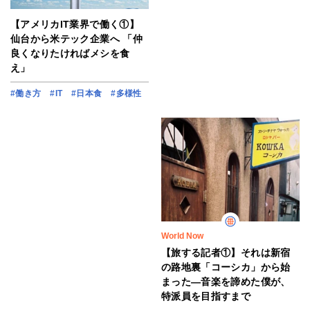
【アメリカIT業界で働く①】
仙台から米テック企業へ 「仲
良くなりたければメシを食
え」
#働き方
#IT
#日本食
#多様性
World Now
【旅する記者①】それは新宿
の路地裏「コーシカ」から始
まった―音楽を諦めた僕が、
特派員を目指すまで