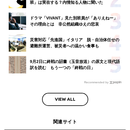
班」は実在する？内情知る人物に聞いた
ドラマ「VIVANT」見た別班員が「ありえねー」
その理由とは 非公然組織ゆえの悲哀
災害対応「先進国」イタリア 脱・自治体任せの
避難所運営、被災者への温かい食事も
9月2日に終戦の詔書（玉音放送）の原文と現代語
訳を読む もう一つの「終戦の日」
Recommended by
VIEW ALL
関連サイト