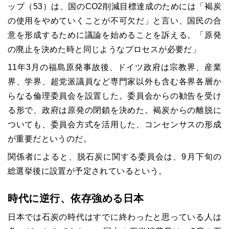
ップ（53）は、国のCO2削減目標達成のためには「褐炭
の使用をやめていくことが不可欠だ」と言い、国民の合
意を形成するために議論を始めることを訴える。「原発
の廃止を決めた時と同じようなプロセスが必要だ」
11
年3月の福島原発事故後、ドイツ政府は宗教界、産業
界、学界、超党派議員など専門家以外も含む各界各層か
らなる倫理委員会を設置した。委員会からの勧告を受け
る形で、政府は原発の閉鎖を決めた。褐炭からの離脱に
ついても、委員会方式を活用した、コンセンサスの形成
が重要だというのだ。
関係者によると、脱石炭に関する委員会は、9月下旬の
総選挙後に設置が予定されているという。
時代に逆行、依存強める日本
日本では石炭の時代はすでに終わったと思っている人は