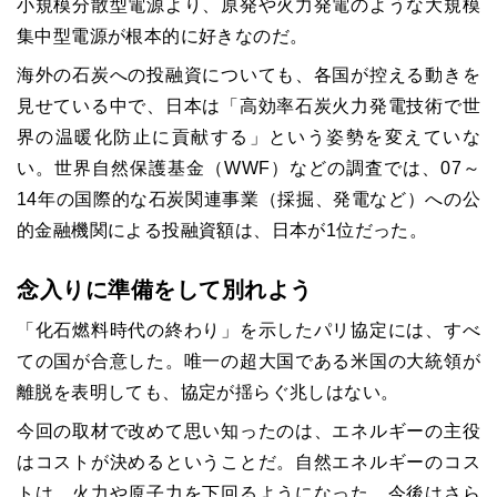
小規模分散型電源より、原発や火力発電のような大規模
集中型電源が根本的に好きなのだ。
海外の石炭への投融資についても、各国が控える動きを
見せている中で、日本は「高効率石炭火力発電技術で世
界の温暖化防止に貢献する」という姿勢を変えていな
い。世界自然保護基金（WWF）などの調査では、07～
14年の国際的な石炭関連事業（採掘、発電など）への公
的金融機関による投融資額は、日本が1位だった。
念入りに準備をして別れよう
「化石燃料時代の終わり」を示したパリ協定には、すべ
ての国が合意した。唯一の超大国である米国の大統領が
離脱を表明しても、協定が揺らぐ兆しはない。
今回の取材で改めて思い知ったのは、エネルギーの主役
はコストが決めるということだ。自然エネルギーのコス
トは、火力や原子力を下回るようになった。今後はさら