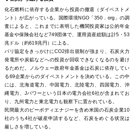
化石燃料に依存する企業から投資の撤退（ダイベストメ
ント）が広がっている。国際環境NGO「350．org」の調
査によると、これまでに表明した機関投資家は公的年金
基金や保険会社など749団体で、運用資産総額は計5・53
兆ドル（約619兆円）に上る。
パリ協定をきっかけにCO2排出規制が強まり、石炭火力
発電所や炭鉱などへの投資が回収できなくなるのを避け
るためだ。ノルウェー政府年金基金は石炭に依存してい
る69企業からのダイベストメントを決めている。この中
には、北海道電力、中国電力、北陸電力、四国電力、沖
縄電力、Jパワーという日本の電力会社6社が含まれてお
り、九州電力と東北電力も観察下に置かれている。
民間最大のピーボディエナジーを含め米国の石炭企業10
社のうち4社が破産申請するなど、石炭をめぐる状況は
厳しさを増している。