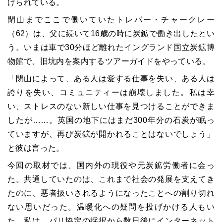
けられている。
閉山までここで働いていたトレバー・チャークレー
（62）は、父に続いて16歳の時に炭鉱で働き出したとい
う。いまは車で30分ほど離れたイングランド国立炭鉱博
物館で、旧坑内を案内するツアーガイドをやっている。
「閉山によって、ある人は愛する仕事を失い、ある人は
誇りを失い、コミュニティーは崩壊しました。私は幸
い、ストレスのない新しい仕事を見つけることができま
したが……。英国の地下にはまだ300年分の石炭が眠っ
ていますが、再び炭鉱が開かれることはないでしょう」
と彼は言った。
今回の取材では、国内外の現役や元炭鉱労働者に会っ
た。共通していたのは、これまで社会の発展を支えてき
たのに、悪者扱いされるようになったことへの割り切れ
ない思いだった。温暖化への疑問を投げかける人もい
た。私は、パリ協定の採択から数日後にインターネット