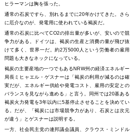
ヒラーマンは胸を張った。
通常の石炭ですら、別れるまでに20年かけてきた。さら
に厄介なのが、発電用に使われている褐炭だ。
通常の石炭に比べてCO2の排出量が多いが、安いので競
争力がある。ドイツは、褐炭の生産と消費の量が飛び抜
けて多く、世界一だ。約2万5000人という労働者の雇用
問題も大きなネックになっている。
褐炭の主要産地の一つでもあるNRW州の経済エネルギー
局長ミヒャエル・ゲスナーは「褐炭の利用が減るのは確
実だが、エネルギー供給や発電コスト、雇用の安定との
バランスを見ながら進める」と言う。同州では20基ある
褐炭火力発電を3年以内に5基停止させることを決めてい
る。だが、「褐炭には市場競争力があり、石炭とは次元
が違う」とゲスナーは説明する。
一方、社会民主党の連邦議会議員、クラウス・ミンドル