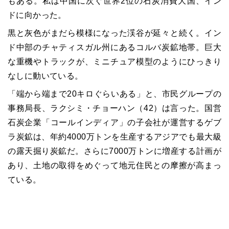
もある。私は中国に次ぐ世界2位の石炭消費大国、イン
ドに向かった。
黒と灰色がまだら模様になった渓谷が延々と続く。イン
ド中部のチャティスガル州にあるコルバ炭鉱地帯。巨大
な重機やトラックが、ミニチュア模型のようにひっきり
なしに動いている。
「端から端まで20キロぐらいある」と、市民グループの
事務局長、ラクシミ・チョーハン（42）は言った。国営
石炭企業「コールインディア」の子会社が運営するゲブ
ラ炭鉱は、年約4000万トンを生産するアジアでも最大級
の露天掘り炭鉱だ。さらに7000万トンに増産する計画が
あり、土地の取得をめぐって地元住民との摩擦が高まっ
ている。