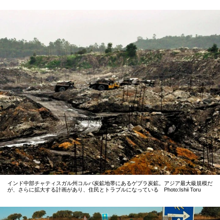
インド中部チャティスガル州コルバ炭鉱地帯にあるゲブラ炭鉱。アジア最大級規模だ
が、さらに拡大する計画があり、住民とトラブルになっている Photo:Ishii Toru