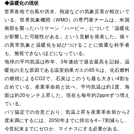
◆温暖化の現状
世界各地で台風や洪水、熱波などの気象災害が相次いで
いる。世界気象機関（WMO）の専門家チームは、米国
南部を襲ったハリケーン「ハービー」について「温暖化
が影響した可能性がある」という見解を発表した。個々
の異常気象と温暖化を結びつけることに慎重な科学者
も、無視できないほどになっている。
地球の平均気温は昨年、3年連続で過去最高を記録。温
暖化の主な原因である温室効果ガスの65％は、化石燃料
の燃焼によるCO2で、石炭はこのうち最も大きい4割を
占めている。産業革命前と比べ、平均気温は約1度、海
面は約20センチ上昇した。現在も毎年約2ppmずつ増え
ている。
パリ協定での合意どおり、気温上昇を産業革命前から2
度未満にするには、2050年までに排出を4～7割減らし、
今世紀末までにゼロか、マイナスにする必要がある。