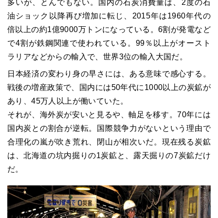
多いが、とんでもない。国内の石炭消費量は、2度の石
油ショック以降再び増加に転じ、2015年は1960年代の
倍以上の約1億9000万トンになっている。6割が発電など
で4割が鉄鋼関連で使われている。99％以上がオースト
ラリアなどからの輸入で、世界3位の輸入大国だ。
日本経済の変わり身の早さには、ある意味で感心する。
戦後の増産政策で、国内には50年代に1000以上の炭鉱が
あり、45万人以上が働いていた。
それが、海外炭が安いと見るや、軸足を移す。70年には
国内炭との割合が逆転。国際競争力がないという理由で
合理化の嵐が吹き荒れ、閉山が相次いだ。現在残る炭鉱
は、北海道の坑内掘りの1炭鉱と、露天掘りの7炭鉱だけ
だ。