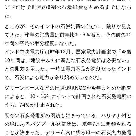
ンドだけで世界の6割の石炭消費を占めるまでになっ
た。
ところが、そのインドの石炭消費の伸びに、陰りが見え
てきた。昨年の消費量は前年比3・6％増と、その前の10
年間の平均の半分程度になった。
インド中央電力庁は昨年12月、国家電力計画案で「今後
10年間は、建設中以外に新たな石炭発電所は必要ない」
との見方を示した。一時は電力不足が深刻だったインド
で、石炭による電力が余り始めているのだ。
グリーンピースなどの国際環境NGOが今年まとめた調査
によると、10～16年にインドで計画された石炭発電所の
うち、74％が中止された。
既存の石炭発電所の閉鎖も始まっている。ハリヤナ州と
の境にあるバダプール発電所は、来年7月に閉鎖される
ことが決まった。デリー市内に残る唯一の石炭火力発電