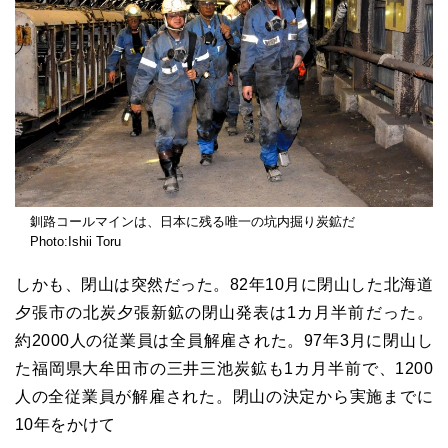
釧路コールマインは、日本に残る唯一の坑内掘り炭鉱だ
Photo:Ishii Toru
しかも、閉山は突然だった。82年10月に閉山した北海道
夕張市の北炭夕張新鉱の閉山発表は1カ月半前だった。
約2000人の従業員は全員解雇された。97年3月に閉山し
た福岡県大牟田市の三井三池炭鉱も1カ月半前で、1200
人の全従業員が解雇された。閉山の決定から実施までに
10年をかけて