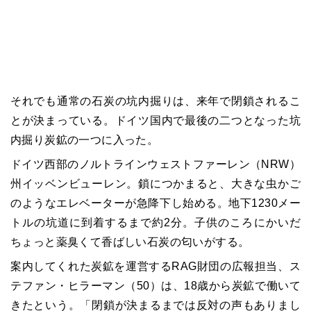
それでも通常の石炭の坑内掘りは、来年で閉鎖されるこ
とが決まっている。ドイツ国内で最後の二つとなった坑
内掘り炭鉱の一つに入った。
ドイツ西部のノルトラインウェストファーレン（NRW）
州イッベンビューレン。鎖につかまると、大きな虫かご
のようなエレベーターが急降下し始める。地下1230メー
トルの坑道に到着するまで約2分。子供のころにかいだ
ちょっと薬臭くて香ばしい石炭の匂いがする。
案内してくれた炭鉱を運営するRAG財団の広報担当、ス
テファン・ヒラーマン（50）は、18歳から炭鉱で働いて
きたという。「閉鎖が決まるまでは反対の声もありまし