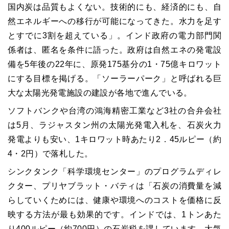
国内炭は品質もよくない。技術的にも、経済的にも、自
然エネルギーへの移行が可能になってきた。水力を足す
とすでに3割を超えている」。インド政府の電力部門関
係者は、匿名を条件に語った。政府は自然エネの発電設
備を5年後の22年に、原発175基分の1・75億キロワット
にする目標を掲げる。「ソーラーパーク」と呼ばれる巨
大な太陽光発電施設の建設が各地で進んでいる。
ソフトバンクや台湾の鴻海精密工業など3社の合弁会社
は5月、ラジャスタン州の太陽光発電入札を、石炭火力
発電よりも安い、1キロワット時あたり2．45ルピー（約
4・2円）で落札した。
シンクタンク「科学環境センター」のプログラムディレ
クター、プリヤブラット・バティは「石炭の消費量を減
らしていくためには、健康や環境へのコストを価格に反
映する方法が最も効果的です。インドでは、1トンあた
り400ルピー（約700円）の石炭税を課しています。大気