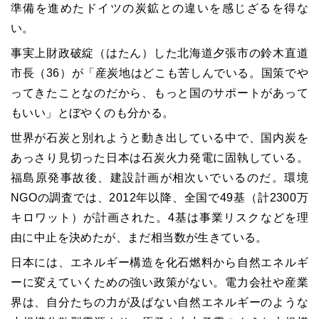
準備を進めたドイツの炭鉱との違いを感じざるを得な
い。
事実上財政破綻（はたん）した北海道夕張市の鈴木直道
市長（36）が「産炭地はどこも苦しんでいる。国策でや
ってきたことなのだから、もっと国のサポートがあって
もいい」とぼやくのも分かる。
世界が石炭と別れようと動き出している中で、国内炭を
あっさり見切った日本は石炭火力発電に固執している。
福島原発事故後、建設計画が相次いでいるのだ。環境
NGOの調査では、2012年以降、全国で49基（計2300万
キロワット）が計画された。4基は事業リスクなどを理
由に中止を決めたが、まだ相当数が生きている。
日本には、エネルギー構造を化石燃料から自然エネルギ
ーに変えていくための強い政策がない。電力会社や産業
界は、自分たちの力が及ばない自然エネルギーのような