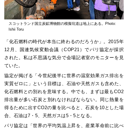
スコットランド国立炭鉱博物館の模擬坑道は地上にある。Photo:
Ishii Toru
「化石燃料の時代が本当に終わるのだろうか」。2015年
12月、国連気候変動会議（COP21）でパリ協定が採択
された。私は不思議な気分で会場記者室のモニターを見
ていた。
協定が掲げる「今世紀後半に世界の温室効果ガス排出を
実質ゼロに」という目標は、石油や天然ガスも含めた、
化石燃料との別れを意味する。中でも、まずは最もCO2
排出量が多い石炭と別れなければならない。同じ熱量を
得るために出すCO2の量を比べると、石炭を10とした場
合、石油は7・5、天然ガスは5・5となる。
パリ協定は「世界の平均気温上昇を、産業革命前に比べ