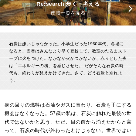
Re:search 歩く・考える
連載一覧を見る
石炭は嫌いじゃなかった。小学生だった1960年代、冬場に
なると、当番はみんなより早く登校して、教室のだるまスト
ーブに火をつけた。なかなか火がつかないが、赤々とした炎
は「エネルギーの塊」を感じさせた。 だがそんな石炭の時
代も、終わりが見えかけてきた。さて、どう石炭と別れよ
う。
身の回りの燃料は石油やガスに替わり、石炭を手にする
機会はなくなった。57歳の私は、石炭に触れた最後の世
代ではないかと思う。ただ、目の前から消えたからと言
って、石炭の時代が終わったわけじゃない。世界ではい