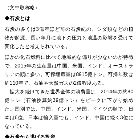
（文中敬称略）
◆石炭とは
石炭の多くは3億年ほど前の石炭紀の、シダ類などの植
物が起源。長い年月に地下の圧力と地温の影響を受けて
変化したと考えられている。
ほかの化石燃料に比べて地域的な偏りが少ないのが特徴
で、2015年の生産量は中国、米国、インド、オーストラ
リアの順に多い。可採埋蔵量は8915億トン。可採年数は
約110年で、石油や天然ガスの2倍程度ある。
拡大を続けてきた世界全体の消費量は、2014年の約80
億トン（石油換算約39億トン）をピークに下がり始め
た。国別では、中国、インド、米国、ドイツの順で、日
本は6位。日本は輸入量でも、インド、中国に続く3位に
なっている。
◆石炭から逃げる投資