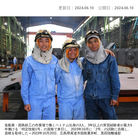
更新日：
2024.06.10
公開日：
2024.06.10
造船業・因島鉄工の作業場で働くベトナム出身の3人。3年以上の実習経験者が最大5
年働ける「特定技能1号」の資格で来日し、2023年10月に「2号」の試験に合格し、
資格を取得した＝2023年10月20日、広島県尾道市因島重井町、黒田陸離撮影