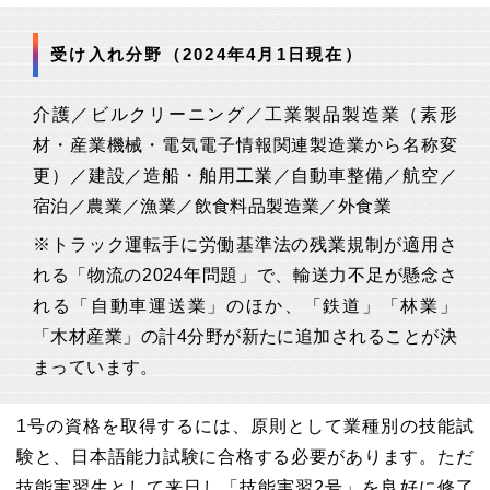
受け入れ分野（
2024年4月1日現在）
介護／ビルクリーニング／工業製品製造業（素形
材・産業機械・電気電子情報関連製造業から名称変
更）／建設／造船・舶用工業／自動車整備／航空／
宿泊／農業／漁業／飲食料品製造業／外食業
※
トラック運転手に労働基準法の残業規制が適用さ
れる「物流の2024年問題」で、輸送力不足が懸念さ
れる「自動車運送業」のほか、「鉄道」「林業」
「木材産業」の計4分野が新たに
追加されることが決
まっています。
1号の資格を取得するには、原則として業種別の技能試
験と、日本語能力試験に合格する必要があります。ただ
技能実習生として来日し「技能実習2号」を良好に修了