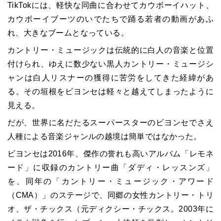
TikTokには、軽快な同曲に合わせてカウボーイハット、
カウボーイブーツのいでたちで踊る若者の動画があふ
れ、大きなブームとなっている。
カントリー・ミュージックは伝統的に白人の音楽と位置
付けられ、ゆえに数少ない黒人カントリー・ミュージシ
ャンは白人リスナーの獲得に苦労をしてきた経緯があ
る。その垣根をビヨンセは軽々と越えてしまったように
見える。
だが、世界に名だたるスーパースターのビヨンセでさえ
人種による音楽ジャンルの越境は簡単ではなかった。
ビヨンセは2016年、傑作の誉れも高いアルバム「レモネ
ード」に収録のカントリー曲「ダディ・レッスンズ」
を、同年の「カントリー・ミュージック・アワード
（CMA）」のステージで、同郷の女性カントリー・トリ
オ、ザ・チックス（元ディクシー・チックス。2003年に