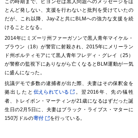
この時期まで、ビヨンセは黒人問題へのメッセージをほ
とんど発しない、支援を行わないと批判を受けていたの
だが、これ以降、Jay-Zと共にBLMへの強力な支援を続
けることとなる。
2014年にミズーリ州ファーガソンで黒人青年マイケル・
ブラウン（18）が警官に射殺され、2015年にメリーラン
ド州ボルティモアにて黒人青年フレディ・グレイ（25）
が警察の監視下にありながら亡くなるとBLM運動が一気
に盛んになった。
抗議デモで多数の逮捕者が出た際、夫妻はその保釈金を
拠出したと
伝えられている
。翌2016年、先の犠牲
者、トレイボン・マーティンが21歳になるはずだった誕
生日の2月5日に、夫妻はブラック・ライブス・マターに
150万ドルの
寄付
を行っている。