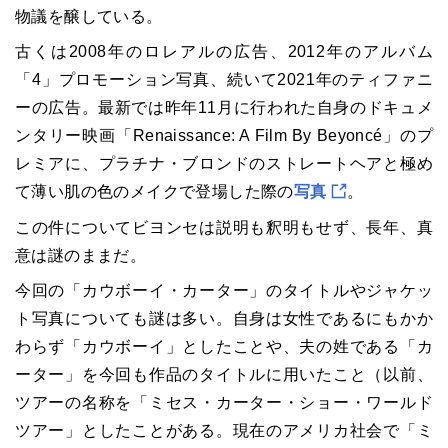
物議を醸している。
古くは2008年のロレアルの広告、2012年のアルバム
「4」プロモーション写真、続いて2021年のティファニ
ーの広告。最新では昨年11月に行われた自身のドキュメ
ンタリー映画「Renaissance: A Film By Beyoncé」のプ
レミアに、プラチナ・ブロンドのストレートヘアと極め
て薄い肌の色のメイクで登場した際の
写真
。
この件についてビヨンセは説明も釈明もせず、長年、真
意は謎のままだ。
今回の「カウボーイ・カーター」のタイトルやジャケッ
ト写真についても謎は多い。自身は女性であるにもかか
わらず「カウボーイ」としたことや、夫の姓である「カ
ーター」を今回も作品のタイトルに用いたこと（以前、
ツアーの名称を「ミセス・カーター・ショー・ワールド
ツアー」としたことがある。現在のアメリカ社会で「ミ