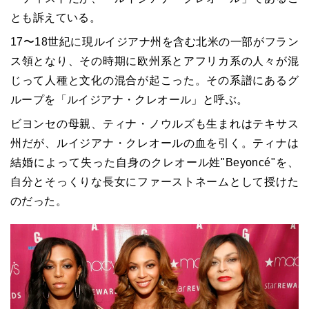
とも訴えている。
17〜18世紀に現ルイジアナ州を含む北米の一部がフラン
ス領となり、その時期に欧州系とアフリカ系の人々が混
じって人種と文化の混合が起こった。その系譜にあるグ
ループを「ルイジアナ・クレオール」と呼ぶ。
ビヨンセの母親、ティナ・ノウルズも生まれはテキサス
州だが、ルイジアナ・クレオールの血を引く。ティナは
結婚によって失った自身のクレオール姓"Beyoncé"を、
自分とそっくりな長女にファーストネームとして授けた
のだった。