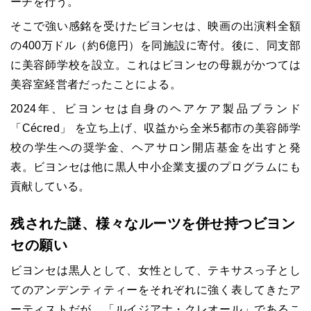
ーチを行う。
そこで強い感銘を受けたビヨンセは、映画の出演料全額
の400万ドル（約6億円）を同施設に寄付。後に、同支部
に美容師学校を設立。これはビヨンセの母親がかつては
美容室経営者だったことによる。
2024年、ビヨンセは自身のヘアケア製品ブランド
「Cécred」 を立ち上げ、収益から全米5都市の美容師学
校の学生への奨学金、ヘアサロン開店基金を出すと発
表。ビヨンセは他に黒人中小企業支援のプログラムにも
貢献している。
残された謎、様々なルーツを併せ持つビヨン
セの願い
ビヨンセは黒人として、女性として、テキサスっ子とし
てのアンデンティティーをそれぞれに強く表してきたア
ーティストだが、「ルイジアナ・クレオール」であるこ