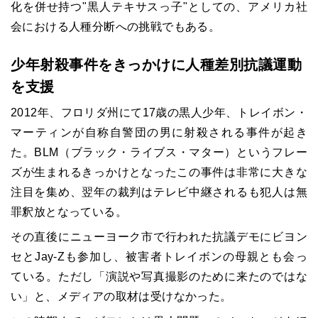
化を併せ持つ"黒人テキサスっ子"としての、アメリカ社
会における人種分断への挑戦でもある。
少年射殺事件をきっかけに人種差別抗議運動
を支援
2012年、フロリダ州にて17歳の黒人少年、トレイボン・
マーティンが自称自警団の男に射殺される事件が起き
た。BLM（ブラック・ライブス・マター）というフレー
ズが生まれるきっかけとなったこの事件は非常に大きな
注目を集め、翌年の裁判はテレビ中継されるも犯人は無
罪釈放となっている。
その直後にニューヨーク市で行われた抗議デモにビヨン
セとJay-Zも参加し、被害者トレイボンの母親とも会っ
ている。ただし「演説や写真撮影のために来たのではな
い」と、メディアの取材は受けなかった。