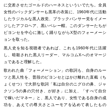
に交差させたゴールドのハーネスといういでたち。全員
女性のバックダンサーも黒革の衣装に、1960年代に活動
したラジカルな黒人政党、ブラックパンサー党をイメー
ジしたアフロヘア、黒いベレー帽。このダンサーたちが
ビヨンセを中心に激しく踊りながらX型のフォーメーシ
ョンを取った。
黒人史を知る視聴者であれば、これも1960年代に活躍
し、暗殺された黒人リーダー、マルコムXへのオマージ
ュであると理解した。
歌われた曲「フォーメーション」の歌詞も、自身のルー
ツと黒人性を、普段のビヨンセとはかけ離れた直截（ち
ょくせつ）で大胆な歌詞「私は自分のニグロの鼻、ジャ
クソン5の鼻の穴付き、が好き」に加え、「すべて自分
で稼いだマネー」と、黒人であり、女性である自身の成
功を、あえての尊大さとユーモアを込めて表したもの