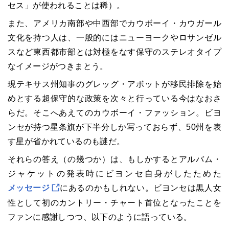
セス」が使われることは稀）。
また、アメリカ南部や中西部でカウボーイ・カウガール
文化を持つ人は、一般的にはニューヨークやロサンゼル
スなど東西都市部とは対極をなす保守の
ステレオタイプ
な
イメージがつきまとう。
現テキサス州知事のグレッグ・アボットが移民排除を始
めとする超保守的な政策を次々と行っている今はなおさ
らだ。そこへあえてのカウボーイ・ファッション。ビヨ
ンセが持つ星条旗が下半分しか写っておらず、50州を表
す星が省かれているのも謎だ。
それらの答え（の幾つか）は、もしかするとアルバム・
ジャケットの発表時にビヨンセ自身がしたためた
メッセージ
にあるのかもしれない。ビヨンセは黒人女
性として初のカントリー・チャート首位となったことを
ファンに感謝しつつ、以下のように語っている。