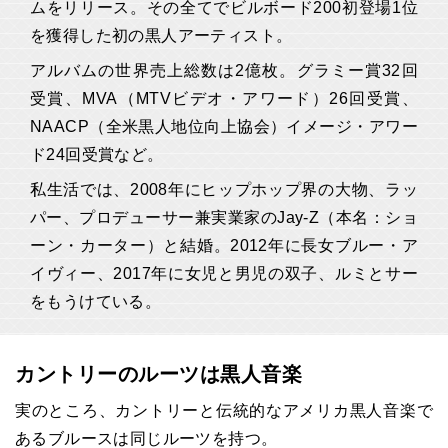
ムをリリース。その全てでビルボード200初登場1位
を獲得した初の黒人アーティスト。
アルバムの世界売上総数は2億枚。グラミー賞32回
受賞、MVA（MTVビデオ・アワード）26回受賞、
NAACP（全米黒人地位向上協会）イメージ・アワー
ド24回受賞など。
私生活では、2008年にヒップホップ界の大物、ラッ
パー、プロデューサー兼実業家のJay-Z（本名：ショ
ーン・カーター）と結婚。2012年に長女ブルー・ア
イヴィー、2017年に女児と男児の双子、ルミとサー
をもうけている。
カントリーのルーツは黒人音楽
実のところ、カントリーと伝統的なアメリカ黒人音楽で
あるブルースは同じルーツを持つ。