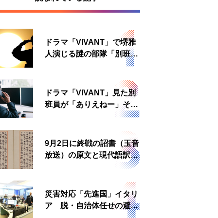
ドラマ「VIVANT」で堺雅
人演じる謎の部隊「別班」
は実在する？内情知る人物
に聞いた
ドラマ「VIVANT」見た別
班員が「ありえねー」その
理由とは 非公然組織ゆえ
の悲哀
9月2日に終戦の詔書（玉音
放送）の原文と現代語訳を
読む もう一つの「終戦の
日」
災害対応「先進国」イタリ
ア 脱・自治体任せの避難
所運営、被災者への温かい