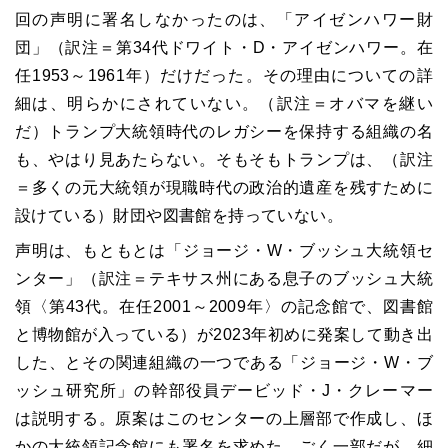
回の声明に署名しなかったのは、「アイゼンハワー財
団」（訳注＝第34代ドワイト・D・アイゼンハワー。在
任1953～1961年）だけだった。その理由についての詳
細は、明らかにされていない。（訳注＝オバマを継い
だ）トランプ大統領時代のレガシーを保持する組織の名
も、やはり見あたらない。そもそもトランプは、（訳注
＝多くの元大統領が現職時代の政治的遺産を残すために
設けている）財団や図書館を持っていない。
声明は、もともとは「ジョージ・W・ブッシュ大統領セ
ンター」（訳注＝テキサス州にある息子のブッシュ大統
領〈第43代。在任2001～2009年〉の記念館で、図書館
と博物館が入っている）が2023年初めに発案して動き出
した、とその関連組織の一つである「ジョージ・W・ブ
ッシュ研究所」の幹部役員デービッド・J・クレーマー
は説明する。原案はこのセンターの上層部で作成し、ほ
かの大統領記念館にも署名を求めた。ごく一部だが、細