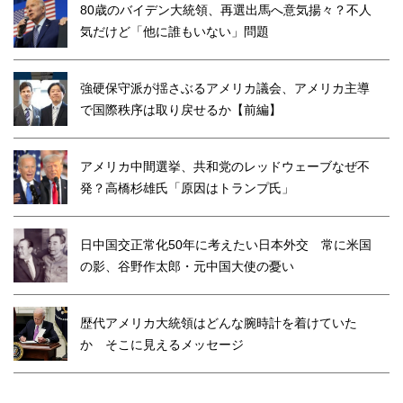
80歳のバイデン大統領、再選出馬へ意気揚々？不人
気だけど「他に誰もいない」問題
強硬保守派が揺さぶるアメリカ議会、アメリカ主導
で国際秩序は取り戻せるか【前編】
アメリカ中間選挙、共和党のレッドウェーブなぜ不
発？高橋杉雄氏「原因はトランプ氏」
日中国交正常化50年に考えたい日本外交 常に米国
の影、谷野作太郎・元中国大使の憂い
歴代アメリカ大統領はどんな腕時計を着けていた
か そこに見えるメッセージ