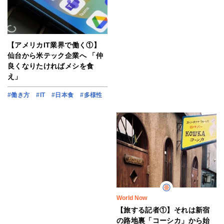
【アメリカIT業界で働く①】
仙台から米テック企業へ 「仲
良くなりたければメシを食
え」
#働き方
#IT
#日本食
#多様性
World Now
【旅する記者①】それは新宿
の路地裏「コーシカ」から始