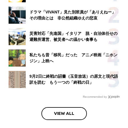
ドラマ「VIVANT」見た別班員が「ありえねー」
その理由とは 非公然組織ゆえの悲哀
災害対応「先進国」イタリア 脱・自治体任せの
避難所運営、被災者への温かい食事も
私たちも昔「移民」だった アニメ映画「ニホン
ジン」上映へ
9月2日に終戦の詔書（玉音放送）の原文と現代語
訳を読む もう一つの「終戦の日」
Recommended by
VIEW ALL