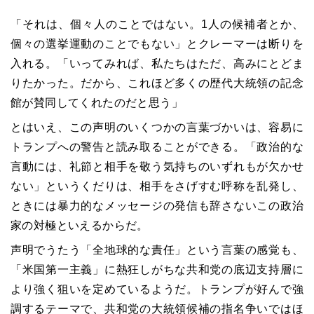
「それは、個々人のことではない。1人の候補者とか、
個々の選挙運動のことでもない」とクレーマーは断りを
入れる。「いってみれば、私たちはただ、高みにとどま
りたかった。だから、これほど多くの歴代大統領の記念
館が賛同してくれたのだと思う」
とはいえ、この声明のいくつかの言葉づかいは、容易に
トランプへの警告と読み取ることができる。「政治的な
言動には、礼節と相手を敬う気持ちのいずれもが欠かせ
ない」というくだりは、相手をさげすむ呼称を乱発し、
ときには暴力的なメッセージの発信も辞さないこの政治
家の対極といえるからだ。
声明でうたう「全地球的な責任」という言葉の感覚も、
「米国第一主義」に熱狂しがちな共和党の底辺支持層に
より強く狙いを定めているようだ。トランプが好んで強
調するテーマで、共和党の大統領候補の指名争いではほ