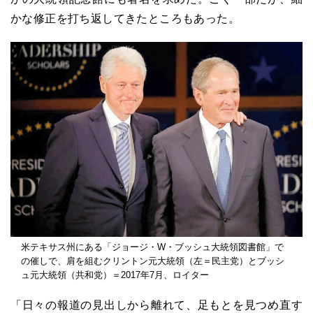
かな修正を打ち返してきたところもあった。
米テキサス州にある「ジョージ・W・ブッシュ大統領図書館」で
の催しで、肩を組むクリントン元大統領（左＝民主党）とブッシ
ュ元大統領（共和党）＝2017年7月、ロイター
「日々の報道の見出しから離れて、足もとを見つめ直す