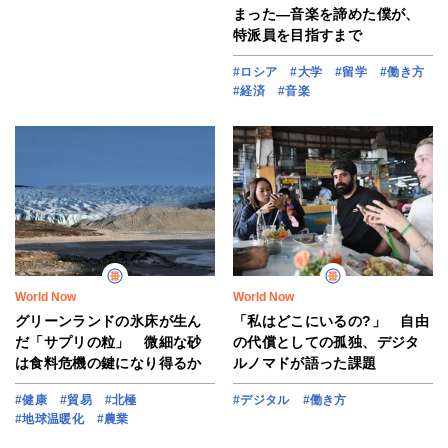
まった―音楽を諦めた僕が、
特派員を目指すまで
#ロシア
#大学
#留学
#働き方
#経済
#音楽
World Now
World Now
グリーンランドの氷床が生ん
「私はどこにいるの?」 自由
だ「サプリの粒」 微細な砂
の代償としての孤独、デジタ
は食料危機の鍵になり得るか
ルノマドが語った課題
#健康
#貿易
#北極
#デジタル
#働き方
#地球温暖化
#農業