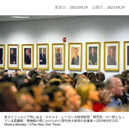
更新日：
2023.09.29
公開日：
2023.09.29
米カリフォルニア州にある「ロナルド・レーガン大統領財団・研究所」の一部となっ
ている図書館・博物館の壁にかけられた歴代米大統領の肖像画＝2015年8月11日、
Monica Almeida／©The New York Times