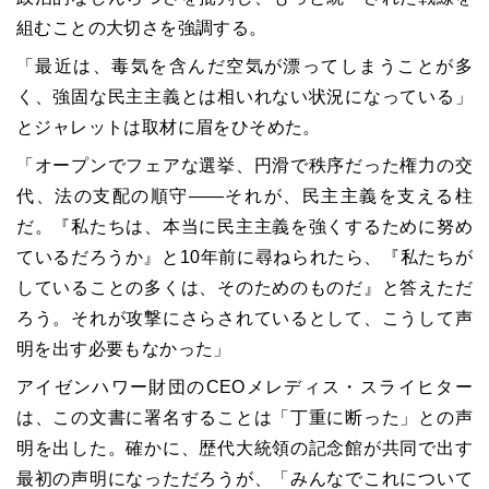
組むことの大切さを強調する。
「最近は、毒気を含んだ空気が漂ってしまうことが多
く、強固な民主主義とは相いれない状況になっている」
とジャレットは取材に眉をひそめた。
「オープンでフェアな選挙、円滑で秩序だった権力の交
代、法の支配の順守――それが、民主主義を支える柱
だ。『私たちは、本当に民主主義を強くするために努め
ているだろうか』と10年前に尋ねられたら、『私たちが
していることの多くは、そのためのものだ』と答えただ
ろう。それが攻撃にさらされているとして、こうして声
明を出す必要もなかった」
アイゼンハワー財団のCEOメレディス・スライヒター
は、この文書に署名することは「丁重に断った」との声
明を出した。確かに、歴代大統領の記念館が共同で出す
最初の声明になっただろうが、「みんなでこれについて