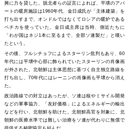
興に力を貸した。脱北者らの証言によれば、平壌のアパ
ートの暖房施設は1960年代、金日成氏が「主体建築」を
打ち出すまで、オンドルではなくてロシアの暖炉である
ペチカを使っていた。金日成主席は当時、側近たちに
「わが国はネジ1本に至るまで、全部ソ連製だ」と嘆い
たという。
その後、フルシチョフによるスターリン批判もあり、60
年代には平壌中心部に飾られていたスターリンの肖像画
が外された。北朝鮮は主体思想に基づく自主独立路線を
打ち出し、70年代にはレーニンの肖像画も平壌から消え
た。
政治路線での対立はあったが、ソ連は核やミサイル開発
などの軍事協力、「友好価格」によるエネルギーの輸出
などを行い、北朝鮮を助けた。北朝鮮高官を対象に、北
朝鮮の医療水準では難しい治療をソ連が代わりに無償で
提供する秘密協定も結んだ。