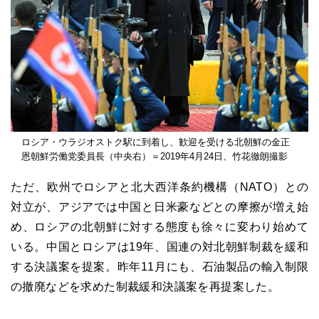
ロシア・ウラジオストク駅に到着し、歓迎を受ける北朝鮮の金正
恩朝鮮労働党委員長（中央右）＝2019年4月24日、竹花徹朗撮影
ただ、欧州でロシアと北大西洋条約機構（NATO）との
対立が、アジアでは中国と日米豪などとの摩擦が増え始
め、ロシアの北朝鮮に対する態度も徐々に変わり始めて
いる。中国とロシアは19年、国連の対北朝鮮制裁を緩和
する決議案を提案。昨年11月にも、石油製品の輸入制限
の撤廃などを求めた制裁緩和決議案を再提案した。