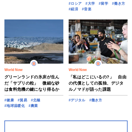
#ロシア
#大学
#留学
#働き方
#経済
#音楽
World Now
World Now
グリーンランドの氷床が生ん
「私はどこにいるの?」 自由
だ「サプリの粒」 微細な砂
の代償としての孤独、デジタ
は食料危機の鍵になり得るか
ルノマドが語った課題
#健康
#貿易
#北極
#デジタル
#働き方
#地球温暖化
#農業