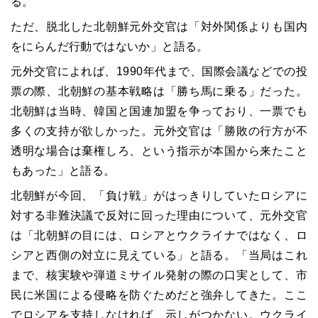
る。
ただ、脱北した北朝鮮元外交官は「対外関係よりも国内
をにらんだ行動ではないか」と語る。
元外交官によれば、1990年代まで、国際会議などでの投
票の際、北朝鮮の基本戦略は「勝ち馬に乗る」だった。
北朝鮮は当時、韓国と国連加盟を争っており、一票でも
多くの支持が欲しかった。元外交官は「勝敗の行方が不
透明な場合は棄権しろ、という指示が本国から来たこと
もあった」と語る。
北朝鮮が今回、「負け戦」がはっきりしていたロシアに
対する非難決議で反対に回った理由について、元外交官
は「北朝鮮の目には、ロシアとウクライナではなく、ロ
シアと西側の対立に見えている」と語る。「当局はこれ
まで、核実験や弾道ミサイル発射の際の口実として、市
民に米国による侵略を防ぐためだと強弁してきた。ここ
でロシアを支持しなければ、示しがつかない。ウクライ