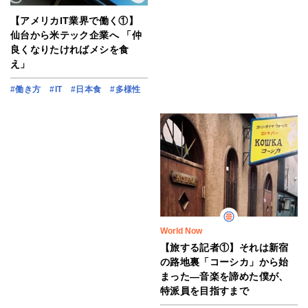
【アメリカIT業界で働く①】
仙台から米テック企業へ 「仲
良くなりたければメシを食
え」
#働き方
#IT
#日本食
#多様性
World Now
【旅する記者①】それは新宿
の路地裏「コーシカ」から始
まった―音楽を諦めた僕が、
特派員を目指すまで