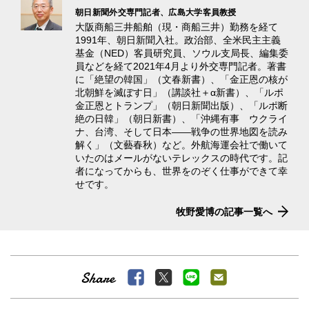
朝日新聞外交専門記者、広島大学客員教授
大阪商船三井船舶（現・商船三井）勤務を経て
1991年、朝日新聞入社。政治部、全米民主主義
基金（NED）客員研究員、ソウル支局長、編集委
員などを経て2021年4月より外交専門記者。著書
に「絶望の韓国」（文春新書）、「金正恩の核が
北朝鮮を滅ぼす日」（講談社＋α新書）、「ルポ
金正恩とトランプ」（朝日新聞出版）、「ルポ断
絶の日韓」（朝日新書）、「沖縄有事 ウクライ
ナ、台湾、そして日本――戦争の世界地図を読み
解く」（文藝春秋）など。外航海運会社で働いて
いたのはメールがないテレックスの時代です。記
者になってからも、世界をのぞく仕事ができて幸
せです。
牧野愛博の記事一覧へ