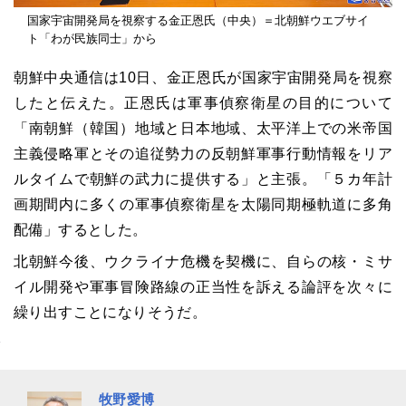
国家宇宙開発局を視察する金正恩氏（中央）＝北朝鮮ウエブサイ
ト「わが民族同士」から
朝鮮中央通信は
10
日、金正恩氏が国家宇宙開発局を視察
したと伝えた。正恩氏は軍事偵察衛星の目的について
「南朝鮮（韓国）地域と日本地域、太平洋上での米帝国
主義侵略軍とその追従勢力の反朝鮮軍事行動情報をリア
ルタイムで朝鮮の武力に提供する」と主張。「５カ年計
画期間内に多くの軍事偵察衛星を太陽同期極軌道に多角
配備」するとした。
北朝鮮今後、ウクライナ危機を契機に、自らの核・ミサ
イル開発や軍事冒険路線の正当性を訴える論評を次々に
繰り出すことになりそうだ。
牧野愛博