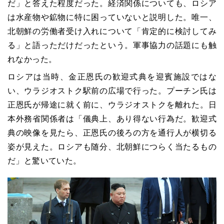
だ」と答えた程度だった。経済関係についても、ロシア
は水産物や鉱物に特に困っていないと説明した。唯一、
北朝鮮の労働者受け入れについて「肯定的に検討してみ
る」と語っただけだったという。軍事協力の話題にも触
れなかった。
ロシアは当時、金正恩氏の歓迎式典を迎賓施設ではな
い、ウラジオストク駅前の広場で行った。プーチン氏は
正恩氏が帰途に就く前に、ウラジオストクを離れた。日
本外務省関係者は「儀典上、あり得ない行為だ。歓迎式
典の映像を見たら、正恩氏の後ろの方を通行人が横切る
姿が見えた。ロシアも随分、北朝鮮につらく当たるもの
だ」と驚いていた。