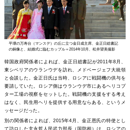
平壌の万寿台（マンスデ）の丘に立つ金日成主席、金正日総書記
の銅像と、結婚式に臨むカップル＝2014年10月、松井望美撮影
韓国政府関係者によれば、金正日総書記が2011年8月、
東シベリアのウランウデを訪れ、メドベージェフ大統領
と会談した。金正日氏は当時、ロシアに戦闘機の供与を
要請していた。ロシア側はウランウデ市にあるヘリコプ
ター工場の視察をセットした。戦闘機の支援をする考え
はなく、民生用ヘリを提供する用意ならある、というメ
ッセージだった。
別の関係者によれば、2015年4月、金正恩氏の特使とし
て訪ロした玄永哲人民武力部長（国防相）は、ロシアの