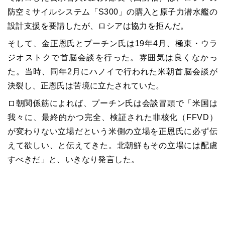
防空ミサイルシステム「S300」の購入と原子力潜水艦の
設計支援を要請したが、ロシアは協力を拒んだ。
そして、金正恩氏とプーチン氏は19年4月、極東・ウラ
ジオストクで首脳会談を行った。雰囲気は良くなかっ
た。当時、同年2月にハノイで行われた米朝首脳会談が
決裂し、正恩氏は苦境に立たされていた。
ロ朝関係筋によれば、プーチン氏は会談冒頭で「米国は
我々に、最終的かつ完全、検証された非核化（FFVD）
が変わりない立場だという米側の立場を正恩氏に必ず伝
えて欲しい、と伝えてきた。北朝鮮もその立場には配慮
すべきだ」と、いきなり発言した。