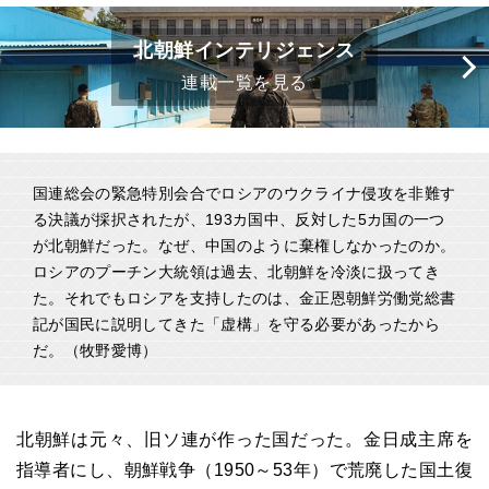
北朝鮮インテリジェンス
連載一覧を見る
国連総会の緊急特別会合でロシアのウクライナ侵攻を非難す
る決議が採択されたが、193カ国中、反対した5カ国の一つ
が北朝鮮だった。なぜ、中国のように棄権しなかったのか。
ロシアのプーチン大統領は過去、北朝鮮を冷淡に扱ってき
た。それでもロシアを支持したのは、金正恩朝鮮労働党総書
記が国民に説明してきた「虚構」を守る必要があったから
だ。（牧野愛博）
北朝鮮は元々、旧ソ連が作った国だった。金日成主席を
指導者にし、朝鮮戦争（1950～53年）で荒廃した国土復