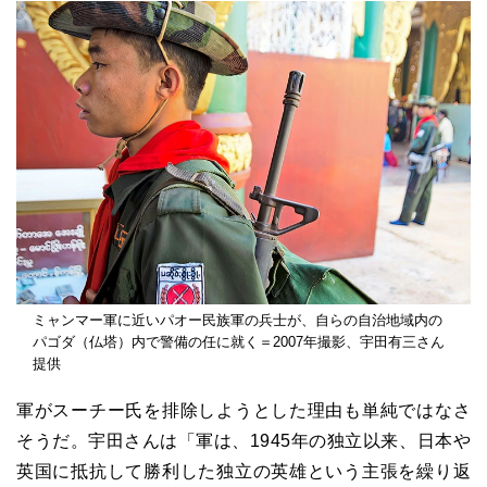
ミャンマー軍に近いパオー民族軍の兵士が、自らの自治地域内の
パゴダ（仏塔）内で警備の任に就く＝2007年撮影、宇田有三さん
提供
軍がスーチー氏を排除しようとした理由も単純ではなさ
そうだ。宇田さんは「軍は、1945年の独立以来、日本や
英国に抵抗して勝利した独立の英雄という主張を繰り返