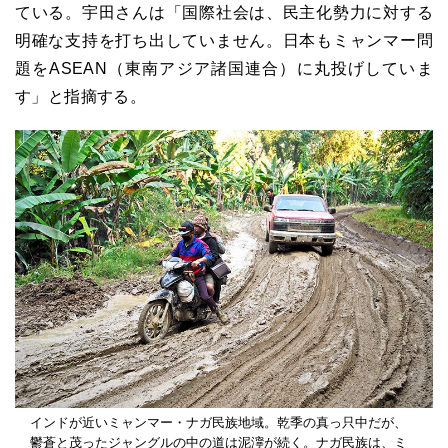
ている。宇田さんは「国際社会は、民主化勢力に対する
明確な支持を打ち出していません。日本もミャンマー問
題をASEAN（東南アジア諸国連合）に丸投げしていま
す」と指摘する。
インドが近いミャンマー・ナガ民族地域。乾季の真っ只中だが、
鬱蒼と茂ったジャングルの中の道は泥濘が続く。ナガ民族は、ミ