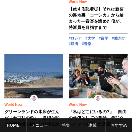
World Now
【旅する記者①】それは新宿
の路地裏「コーシカ」から始
まった―音楽を諦めた僕が、
特派員を目指すまで
#ロシア
#大学
#留学
#働き方
#経済
#音楽
World Now
World Now
グリーンランドの氷床が生ん
「私はどこにいるの?」 自由
だ「サプリの粒」 微細な砂
の代償としての孤独、デジタ
は食料危機の鍵になり得るか
ルノマドが語った課題
HOME
メニュー
特集
連載
おすすめ