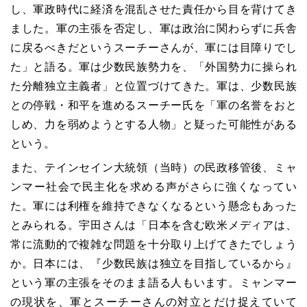
し、軍政時代に経済を混乱させた責任から目を背けてき
ました。軍の主張を否定し、軍は政治に関わらずに兵舎
に戻るべきだというスーチーさんが、軍には目障りでし
た」と語る。軍は少数民族勢力を、「外国勢力に操られ
た分離独立主義者」と位置づけてきた。軍は、少数民族
との停戦・和平を進めるスーチー氏を「軍の名誉をおと
しめ、力を弱めようとする人物」と疑った可能性がある
という。
また、テインセイン大統領（当時）の民政移管後、ミャ
ンマー社会で民主化を求める声がさらに強くなってい
た。軍には利権を維持できなくなるという懸念もあった
とみられる。宇田さんは「日本を含む欧米メディアは、
常に流動的で複雑な問題を十分取り上げてきたでしょう
か。日本には、『少数民族は独立を目指しているから』
という軍の主張をそのまま語る人もいます。ミャンマー
の現状を、軍とスーチーさんの対立とだけ捉えていて