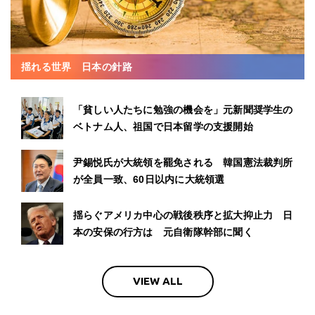
揺れる世界 日本の針路
「貧しい人たちに勉強の機会を」元新聞奨学生の
ベトナム人、祖国で日本留学の支援開始
尹錫悦氏が大統領を罷免される 韓国憲法裁判所
が全員一致、60日以内に大統領選
揺らぐアメリカ中心の戦後秩序と拡大抑止力 日
本の安保の行方は 元自衛隊幹部に聞く
VIEW ALL