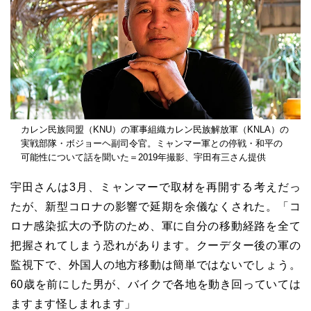
カレン民族同盟（KNU）の軍事組織カレン民族解放軍（KNLA）の
実戦部隊・ボジョーヘ副司令官。ミャンマー軍との停戦・和平の
可能性について話を聞いた＝2019年撮影、宇田有三さん提供
宇田さんは3月、ミャンマーで取材を再開する考えだっ
たが、新型コロナの影響で延期を余儀なくされた。「コ
ロナ感染拡大の予防のため、軍に自分の移動経路を全て
把握されてしまう恐れがあります。クーデター後の軍の
監視下で、外国人の地方移動は簡単ではないでしょう。
60歳を前にした男が、バイクで各地を動き回っていては
ますます怪しまれます」