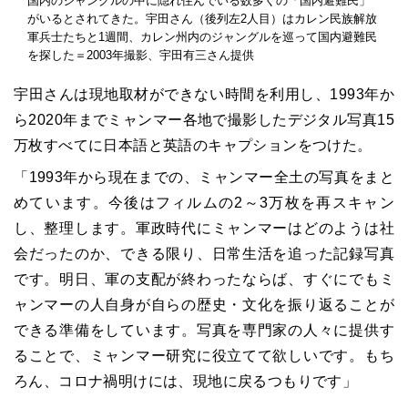
国内のジャングルの中に隠れ住んでいる数多くの「国内避難民」
がいるとされてきた。宇田さん（後列左2人目）はカレン民族解放
軍兵士たちと1週間、カレン州内のジャングルを巡って国内避難民
を探した＝2003年撮影、宇田有三さん提供
宇田さんは現地取材ができない時間を利用し、1993年か
ら2020年までミャンマー各地で撮影したデジタル写真15
万枚すべてに日本語と英語のキャプションをつけた。
「1993年から現在までの、ミャンマー全土の写真をまと
めています。今後はフィルムの2～3万枚を再スキャン
し、整理します。軍政時代にミャンマーはどのようは社
会だったのか、できる限り、日常生活を追った記録写真
です。明日、軍の支配が終わったならば、すぐにでもミ
ャンマーの人自身が自らの歴史・文化を振り返ることが
できる準備をしています。写真を専門家の人々に提供す
ることで、ミャンマー研究に役立てて欲しいです。もち
ろん、コロナ禍明けには、現地に戻るつもりです」