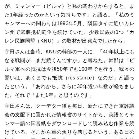
が、ミャンマー（ビルマ）と私の関わりからすると、ま
た1年経ったのかという気持ちです」と語る。「私のミ
ャンマーへの関わりは1993年5月、隣国タイに近いカレ
ン州で武装抵抗闘争を続けていた、少数民族の1つ『カ
レン民族同盟（KNU）』の取材が出発点でしたから」
宇田さんは当時、KNUの幹部の一人に、「40年以上にも
なる戦闘が、まだ続くんですか」と尋ねた。幹部は「ビ
ルマ軍への抵抗は今後50年でも100年でも行う。我々の
闘いは、あくまでも抵抗（resistance）なのだ」と語っ
たという。「あれから、さらに30年近い年数が経ちまし
た。それで『また1年』と思うのです」
宇田さんは、クーデター後も毎日、新たにできた軍評議
会の支配下に置かれた情報省のサイトから、英語とミャ
ンマー語の国営紙をダウンロードして読み込む作業を続
けている。そこから軍の焦りを感じるという。ある日の