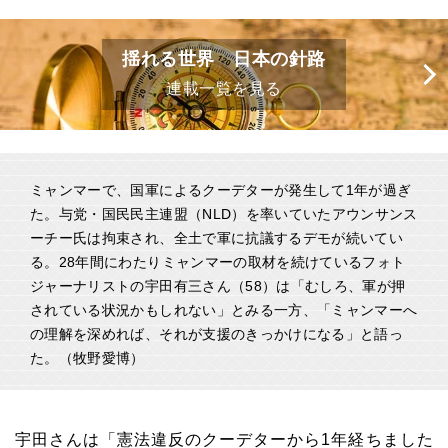
揺れる世界 日本の針路
連載一覧を見る
ミャンマーで、国軍によるクーデターが発生して1年が過ぎ
た。与党・国民民主連盟（NLD）を率いていたアウンサンス
ーチー氏は拘束され、全土で軍に抗議するデモが続いてい
る。28年間にわたりミャンマーの取材を続けているフォト
ジャーナリストの宇田有三さん（58）は「むしろ、軍が押
されている状況かもしれない」とみる一方、「ミャンマーへ
の理解を深めれば、それが支援のきっかけになる」と語っ
た。（牧野愛博）
宇田さんは「憲法違反のクーデターから1年経ちました