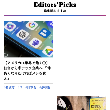
編集部おすすめ
【アメリカIT業界で働く①】
仙台から米テック企業へ 「仲
良くなりたければメシを食
え」
#働き方
#IT
#日本食
#多様性