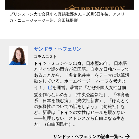
プリンストン大で会見する真鍋淑郎さん＝10月5日午後、アメリ
カ・ニュージャージー州、合田禄撮影
サンドラ・ヘフェリン
コラムニスト
ドイツ・ミュンヘン出身。日本歴26年。 日本語
とドイツ語の両方が母国語。自身が日独ハーフで
あることから、「多文化共生」をテーマに執筆活
動をしている。ホームページ
「ハーフを考えよ
う！」
を運営。著書に「なぜ外国人女性は前
髪を作らないのか」（中央公論新社）、「体育会
系 日本を蝕む病」（光文社新書）、「ほんとう
の多様性についての話をしよう」（旬報社）な
ど。新著は「ドイツの女性はヒールを履かない
――無理しない、ストレスから自由になる生き
方」（自由国民社）。
サンドラ・ヘフェリンの記事一覧へ