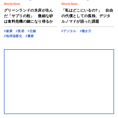
World Now
World Now
グリーンランドの氷床が生ん
「私はどこにいるの?」 自由
だ「サプリの粒」 微細な砂
の代償としての孤独、デジタ
は食料危機の鍵になり得るか
ルノマドが語った課題
#健康
#貿易
#北極
#デジタル
#働き方
#地球温暖化
#農業