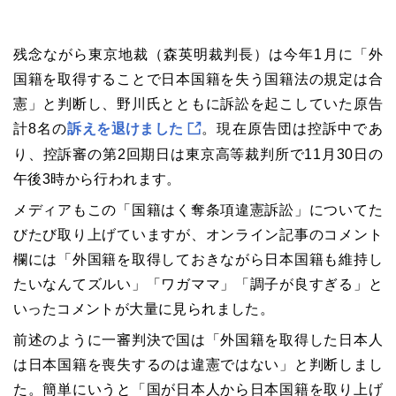
残念ながら東京地裁（森英明裁判長）は今年1月に「外
国籍を取得することで日本国籍を失う国籍法の規定は合
憲」と判断し、野川氏とともに訴訟を起こしていた原告
計8名の
訴えを退けました
。現在原告団は控訴中であ
り、控訴審の第2回期日は東京高等裁判所で11月30日の
午後3時から行われます。
メディアもこの「国籍はく奪条項違憲訴訟」についてた
びたび取り上げていますが、オンライン記事のコメント
欄には「外国籍を取得しておきながら日本国籍も維持し
たいなんてズルい」「ワガママ」「調子が良すぎる」と
いったコメントが大量に見られました。
前述のように一審判決で国は「外国籍を取得した日本人
は日本国籍を喪失するのは違憲ではない」と判断しまし
た。簡単にいうと「国が日本人から日本国籍を取り上げ