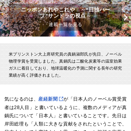
ニッポンあれやこれや ～“日独ハー
フ”サンドラの視点～
連載一覧を見る
米プリンストン大上席研究員の真鍋淑郎氏が先日、ノーベル
物理学賞を受賞しました。真鍋氏は二酸化炭素等の温室効果
ガスに着目しており、地球温暖化の予測に関する長年の研究
業績が高く評価されました。
気になるのは、
産経新聞
が「日本人のノーベル賞受賞
者は28人目」と書いているように、複数のメディアが真
鍋氏について「日本人」と書いていることです。先日は
岸田総理も「人類に大きな貢献をされたということで、