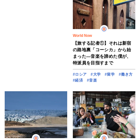
World Now
【旅する記者①】それは新宿
の路地裏「コーシカ」から始
まった―音楽を諦めた僕が、
特派員を目指すまで
#ロシア
#大学
#留学
#働き方
#経済
#音楽