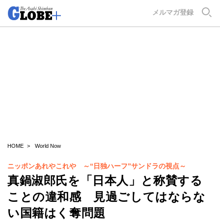
GLOBE+
メルマガ登録
HOME
World Now
ニッポンあれやこれや ～“日独ハーフ”サンドラの視点～
真鍋淑郎氏を「日本人」と称賛する
ことの違和感 見過ごしてはならな
い国籍はく奪問題