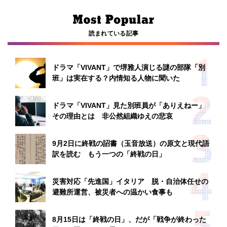
読まれている記事
ドラマ「VIVANT」で堺雅人演じる謎の部隊「別
班」は実在する？内情知る人物に聞いた
ドラマ「VIVANT」見た別班員が「ありえねー」
その理由とは 非公然組織ゆえの悲哀
9月2日に終戦の詔書（玉音放送）の原文と現代語
訳を読む もう一つの「終戦の日」
災害対応「先進国」イタリア 脱・自治体任せの
避難所運営、被災者への温かい食事も
8月15日は「終戦の日」、だが「戦争が終わった