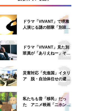
ドラマ「VIVANT」で堺雅
人演じる謎の部隊「別班」
は実在する？内情知る人物
に聞いた
ドラマ「VIVANT」見た別
班員が「ありえねー」その
理由とは 非公然組織ゆえ
の悲哀
災害対応「先進国」イタリ
ア 脱・自治体任せの避難
所運営、被災者への温かい
食事も
私たちも昔「移民」だっ
た アニメ映画「ニホンジ
ン」上映へ