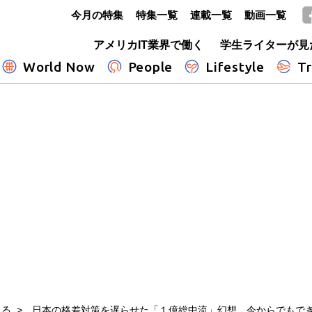
今月の特集
特集一覧
連載一覧
動画一覧
GLOBE+
アメリカIT業界で働く
学生ライターが見
World Now
People
Lifestyle
Tr
える
日本の格差対策を遅らせた「１億総中流」幻想 今からでもで