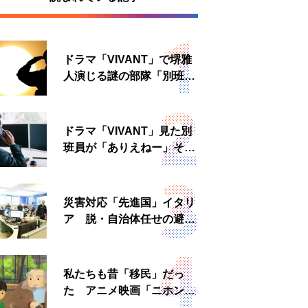
ドラマ「VIVANT」で堺雅
人演じる謎の部隊「別班」
は実在する？内情知る人物
に聞いた
ドラマ「VIVANT」見た別
班員が「ありえねー」その
理由とは 非公然組織ゆえ
の悲哀
災害対応「先進国」イタリ
ア 脱・自治体任せの避難
所運営、被災者への温かい
食事も
私たちも昔「移民」だっ
た アニメ映画「ニホンジ
ン」上映へ