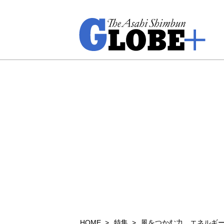
HOME
特集
風をつかむ力 エネルギ