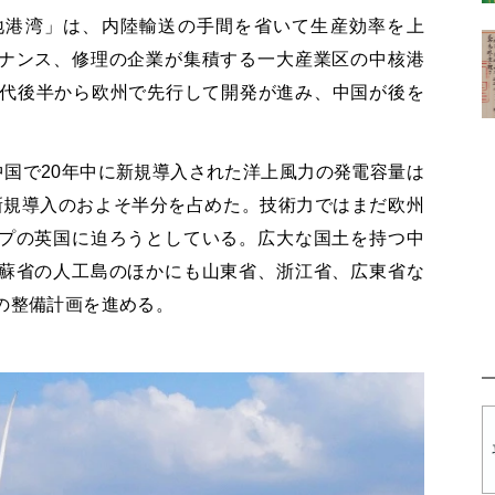
地港湾」は、内陸輸送の手間を省いて生産効率を上
ナンス、修理の企業が集積する一大産業区の中核港
年代後半から欧州で先行して開発が進み、中国が後を
、中国で20年中に新規導入された洋上風力の発電容量は
新規導入のおよそ半分を占めた。技術力ではまだ欧州
プの英国に迫ろうとしている。広大な国土を持つ中
蘇省の人工島のほかにも山東省、浙江省、広東省な
の整備計画を進める。