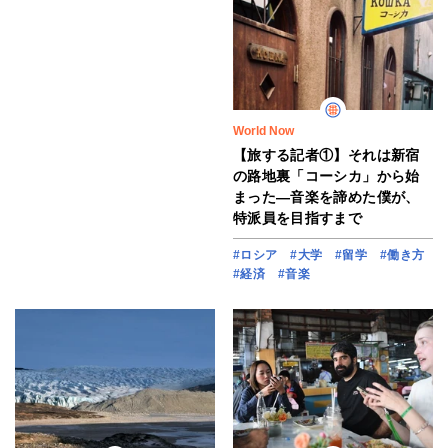
World Now
【旅する記者①】それは新宿
の路地裏「コーシカ」から始
まった―音楽を諦めた僕が、
特派員を目指すまで
#ロシア
#大学
#留学
#働き方
#経済
#音楽