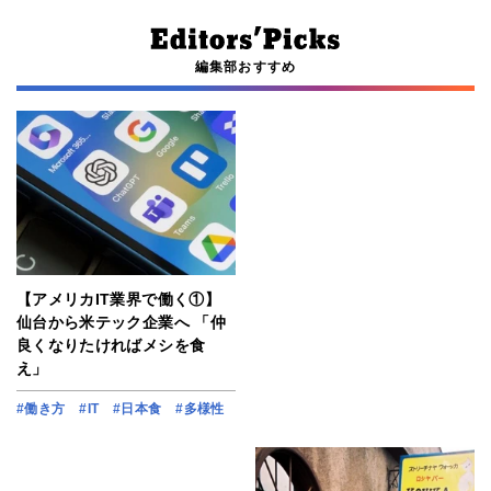
編集部おすすめ
【アメリカIT業界で働く①】
仙台から米テック企業へ 「仲
良くなりたければメシを食
え」
#働き方
#IT
#日本食
#多様性