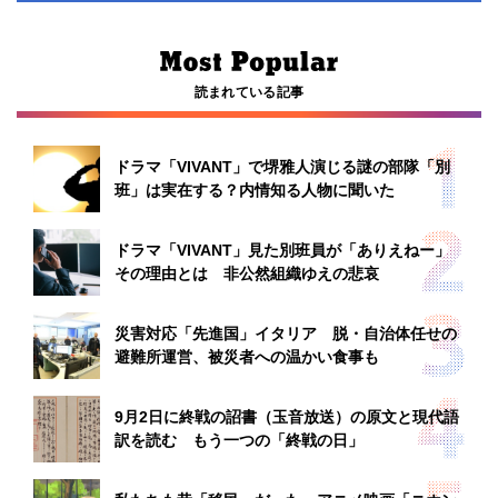
読まれている記事
ドラマ「VIVANT」で堺雅人演じる謎の部隊「別
班」は実在する？内情知る人物に聞いた
ドラマ「VIVANT」見た別班員が「ありえねー」
その理由とは 非公然組織ゆえの悲哀
災害対応「先進国」イタリア 脱・自治体任せの
避難所運営、被災者への温かい食事も
9月2日に終戦の詔書（玉音放送）の原文と現代語
訳を読む もう一つの「終戦の日」