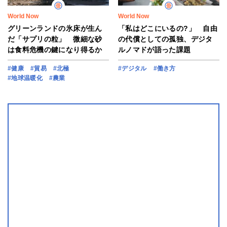
World Now
World Now
グリーンランドの氷床が生ん
「私はどこにいるの?」 自由
だ「サプリの粒」 微細な砂
の代償としての孤独、デジタ
は食料危機の鍵になり得るか
ルノマドが語った課題
#健康
#貿易
#北極
#デジタル
#働き方
#地球温暖化
#農業