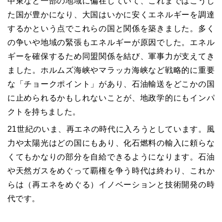
中東など一部の地域に偏在していて、これまではこうし
た国が豊かになり、大国はいかに安くエネルギーを調達
するかという点でこれらの国と関係を築きました。多く
の争いや地域の緊張もエネルギーが原因でした。エネル
ギーを確保するため同盟関係を結び、軍事力が支えてき
ました。ホルムズ海峡やマラッカ海峡など戦略的に重要
な「チョークポイント」があり、石油輸送をどこかの国
に止められるかもしれないことが、地政学的にもインパ
クトを持ちました。
21世紀のいま、再エネの時代に入ろうとしています。風
力や太陽光はどの国にもあり、化石燃料の輸入に頼らな
くてもかなりの部分を自給できるようになります。石油
や天然ガスをめぐって覇権を争う時代は終わり、これか
らは（再エネをめぐる）イノベーションと技術開発の時
代です。