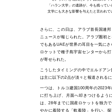
「ハラン大学」の遺跡が、今も残ってい
文学にも大きな影響を与えたと言われて
さらに、この日は、アラブ首長国連邦
ニュースが報じられた。アラブ圏初と
でもあるUAEが世界の耳目を一気にさ
ロケットで種子島宇宙センターから打
が寄せられた。
こうしたタイミングの中でエルドアン氏
は主に以下の2点が淡々と報道される
一つは、トルコ建国100周年の202
に打ち上げ、月面へ叩きつけるよう
は、28年までに国産ロケットを独力
やかに着陸する「軟着陸」を行い、探