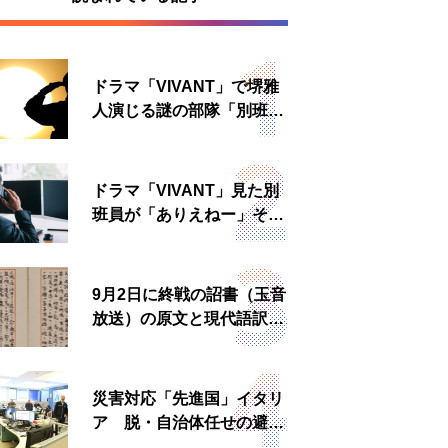
ドラマ「VIVANT」で堺雅
人演じる謎の部隊「別班」
は実在する？内情知る人物
に聞いた
ドラマ「VIVANT」見た別
班員が「ありえねー」その
理由とは 非公然組織ゆえ
の悲哀
9月2日に終戦の詔書（玉音
放送）の原文と現代語訳を
読む もう一つの「終戦の
日」
災害対応「先進国」イタリ
ア 脱・自治体任せの避難
所運営、被災者への温かい