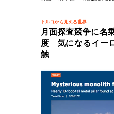
トルコから見える世界
月面探査競争に名
度 気になるイー
触