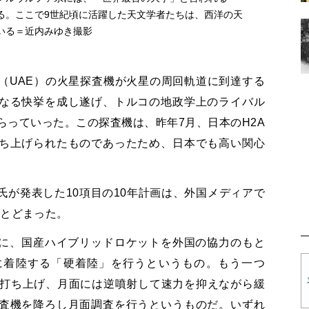
る。ここで9世紀頃に活躍した天文学者たちは、西洋の天
いる＝近内みゆき撮影
（UAE）の火星探査機が火星の周回軌道に到達する
なる快挙を成し遂げ、トルコの地政学上のライバル
らっていった。この探査機は、昨年7月、日本のH2A
ち上げられたものであったため、日本でも高い関心
が発表した10項目の10年計画は、外国メディアで
にとどまった。
3年に、国産ハイブリッドロケットを外国の協力のもと
に着陸する「硬着陸」を行うというもの。もう一つ
で打ち上げ、月面には逆噴射して速力を抑えながら緩
査機を降ろし月面調査を行うというものだ。いずれ