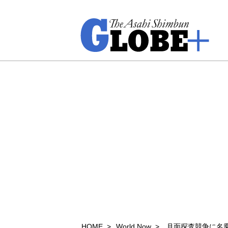
HOME
World Now
月面探査競争に名