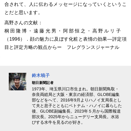
合されて、人に伝わるメッセージになっていくというこ
とだと思います。
高野さんの文献：
桐田隆博・遠藤光男・阿部恒之・高野ルリ子
（1996）．顔の魅力に及ぼす化粧と表情の効果―評定項
目と評定方略の観点からー フレグランスジャーナル
鈴木暁子
朝日新聞記者
1973年、埼玉県川口市生まれ。朝日新聞鳥取・
奈良両総局と大阪・東京の経済部、GLOBE編集
部などをへて、2016年9月よりハノイ支局長とし
て夫と息子とともにベトナム・ハノイに暮らした
後、GLOBE副編集長。2023年５月から国際報道
部次長。2025年からニューデリー支局長。水浴
びする水牛を見るのが好き。