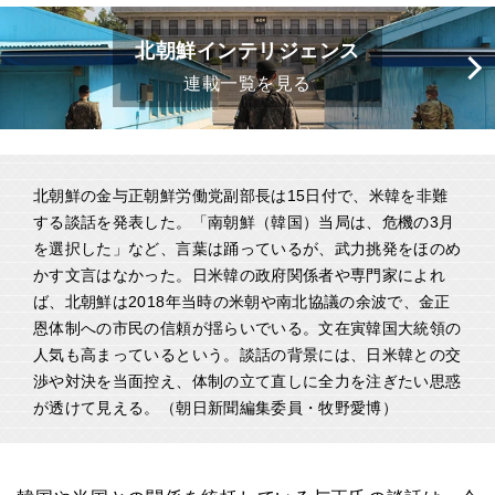
北朝鮮インテリジェンス
連載一覧を見る
北朝鮮の金与正朝鮮労働党副部長は15日付で、米韓を非難
する談話を発表した。「南朝鮮（韓国）当局は、危機の3月
を選択した」など、言葉は踊っているが、武力挑発をほのめ
かす文言はなかった。日米韓の政府関係者や専門家によれ
ば、北朝鮮は2018年当時の米朝や南北協議の余波で、金正
恩体制への市民の信頼が揺らいでいる。文在寅韓国大統領の
人気も高まっているという。談話の背景には、日米韓との交
渉や対決を当面控え、体制の立て直しに全力を注ぎたい思惑
が透けて見える。（朝日新聞編集委員・牧野愛博）