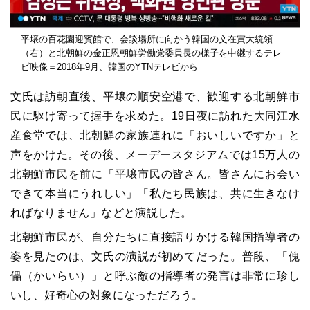
平壌の百花園迎賓館で、会談場所に向かう韓国の文在寅大統領
（右）と北朝鮮の金正恩朝鮮労働党委員長の様子を中継するテレ
ビ映像＝2018年9月、韓国のYTNテレビから
文氏は訪朝直後、平壌の順安空港で、歓迎する北朝鮮市
民に駆け寄って握手を求めた。19日夜に訪れた大同江水
産食堂では、北朝鮮の家族連れに「おいしいですか」と
声をかけた。その後、メーデースタジアムでは15万人の
北朝鮮市民を前に「平壌市民の皆さん。皆さんにお会い
できて本当にうれしい」「私たち民族は、共に生きなけ
ればなりません」などと演説した。
北朝鮮市民が、自分たちに直接語りかける韓国指導者の
姿を見たのは、文氏の演説が初めてだった。普段、「傀
儡（かいらい）」と呼ぶ敵の指導者の発言は非常に珍し
いし、好奇心の対象になっただろう。