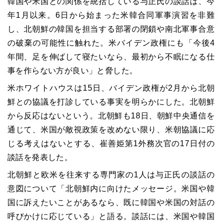
韓国や米国との関係を統括している与正氏の談話は、今
年1月以来。6日から始まった米韓合同軍事演習を非難
し、北朝鮮の韓国を担当する部署の閉鎖や南北軍事合意
の破棄の可能性に触れた。米バイデン政権にも「今後4
年間、足を伸ばして寝たいなら、最初から不眠になる仕
事を作らない方が良い」と脅した。
米ホワイトハウスは15日、バイデン政権が2月から北朝
鮮との協議を打診している事実を明らかにした。北朝鮮
から反応はないという。北朝鮮も18日、朝鮮中央通信を
通じて、米国が敵視政策を改めない限り、米朝協議に応
じる考えはないとする、崔善姫第1外務次官の17日付の
談話を発表した。
北朝鮮と欧米を往来する専門家の1人は与正氏の談話の
意図について「北朝鮮内に向けたメッセージ。米国や韓
国に訴えたいことがあるなら、既に韓国や米国の対話の
呼びかけに応じている」と語る。談話には、米国や韓国