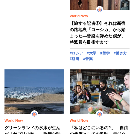
World Now
【旅する記者①】それは新宿
の路地裏「コーシカ」から始
まった―音楽を諦めた僕が、
特派員を目指すまで
#ロシア
#大学
#留学
#働き方
#経済
#音楽
World Now
World Now
グリーンランドの氷床が生ん
「私はどこにいるの?」 自由
だ「サプリの粒」 微細な砂
の代償としての孤独、デジタ