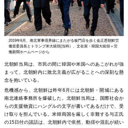
2019年6月、南北軍事境界線にまたがる板門店を歩く金正恩朝鮮労
働党委員長とトランプ米大統領(当時）、文在寅・韓国大統領＝労
働新聞ホームページから
北朝鮮当局は、市民の間に韓国や米国へのあこがれが強
まって、北朝鮮内に敗北主義が広がることへの深刻な懸
念を抱いている。
危機感から、北朝鮮は昨年6月には北朝鮮・開城にある
南北連絡事務所を爆破した。北朝鮮当局は、国際社会か
らの支援物資にハングルの文字が書いてあるだけで、受
け取りを拒んでいる。米韓両国を厳しく非難する与正氏
の15日付の談話は、北朝鮮内で依然、動揺や混乱が続い