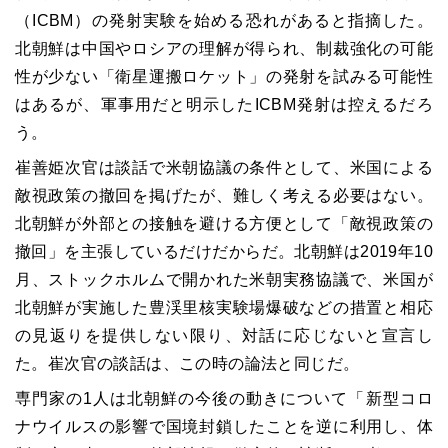
（ICBM）の発射実験を始める恐れがあると指摘した。
北朝鮮は中国やロシアの理解が得られ、制裁強化の可能
性が少ない「衛星運搬ロケット」の発射を試みる可能性
はあるが、軍事用だと明示したICBM発射は控えるだろ
う。
崔善姫次官は談話で米朝協議の条件として、米国による
敵視政策の撤回を掲げたが、難しく考える必要はない。
北朝鮮が外部との接触を避ける方便として「敵視政策の
撤回」を主張しているだけだからだ。北朝鮮は2019年10
月、ストックホルムで開かれた米朝実務協議で、米国が
北朝鮮が実施した豊渓里核実験場爆破などの措置と相応
の見返りを提供しない限り、対話に応じないと宣言し
た。崔次官の談話は、この時の論法と同じだ。
専門家の1人は北朝鮮の今後の動きについて「新型コロ
ナウイルスの影響で国境封鎖したことを逆に利用し、体