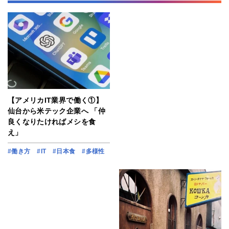
【アメリカIT業界で働く①】
仙台から米テック企業へ 「仲
良くなりたければメシを食
え」
#働き方
#IT
#日本食
#多様性