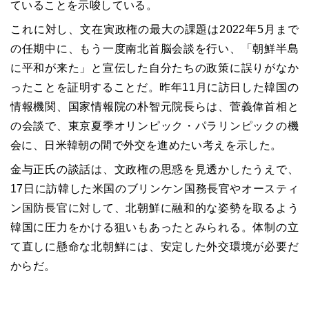
ていることを示唆している。
これに対し、文在寅政権の最大の課題は2022年5月まで
の任期中に、もう一度南北首脳会談を行い、「朝鮮半島
に平和が来た」と宣伝した自分たちの政策に誤りがなか
ったことを証明することだ。昨年11月に訪日した韓国の
情報機関、国家情報院の朴智元院長らは、菅義偉首相と
の会談で、東京夏季オリンピック・パラリンピックの機
会に、日米韓朝の間で外交を進めたい考えを示した。
金与正氏の談話は、文政権の思惑を見透かしたうえで、
17日に訪韓した米国のブリンケン国務長官やオースティ
ン国防長官に対して、北朝鮮に融和的な姿勢を取るよう
韓国に圧力をかける狙いもあったとみられる。体制の立
て直しに懸命な北朝鮮には、安定した外交環境が必要だ
からだ。