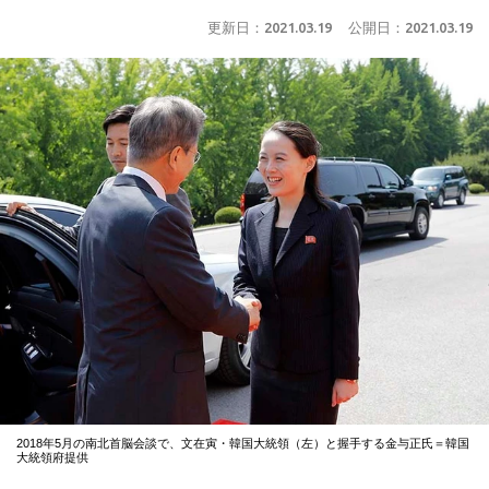
更新日：
2021.03.19
公開日：
2021.03.19
2018年5月の南北首脳会談で、文在寅・韓国大統領（左）と握手する金与正氏＝韓国
大統領府提供