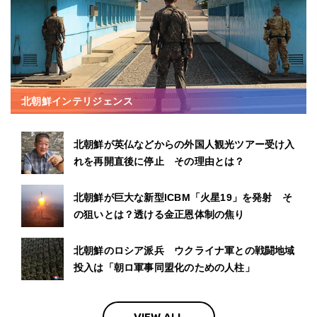
北朝鮮インテリジェンス
北朝鮮が英仏などからの外国人観光ツアー受け入
れを再開直後に停止 その理由とは？
北朝鮮が巨大な新型ICBM「火星19」を発射 そ
の狙いとは？透ける金正恩体制の焦り
北朝鮮のロシア派兵 ウクライナ軍との戦闘地域
投入は「朝ロ軍事同盟化のための人柱」
VIEW ALL