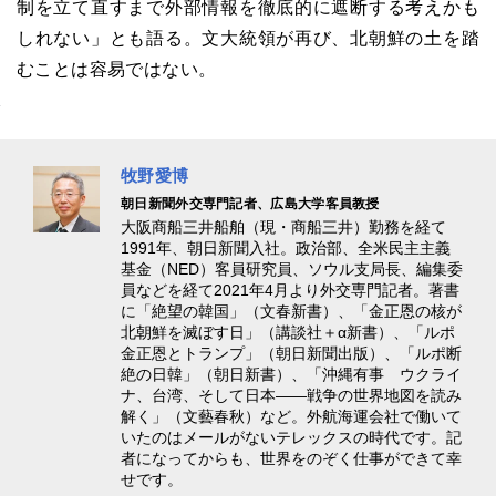
制を立て直すまで外部情報を徹底的に遮断する考えかも
しれない」とも語る。文大統領が再び、北朝鮮の土を踏
むことは容易ではない。
牧野愛博
朝日新聞外交専門記者、広島大学客員教授
大阪商船三井船舶（現・商船三井）勤務を経て
1991年、朝日新聞入社。政治部、全米民主主義
基金（NED）客員研究員、ソウル支局長、編集委
員などを経て2021年4月より外交専門記者。著書
に「絶望の韓国」（文春新書）、「金正恩の核が
北朝鮮を滅ぼす日」（講談社＋α新書）、「ルポ
金正恩とトランプ」（朝日新聞出版）、「ルポ断
絶の日韓」（朝日新書）、「沖縄有事 ウクライ
ナ、台湾、そして日本――戦争の世界地図を読み
解く」（文藝春秋）など。外航海運会社で働いて
いたのはメールがないテレックスの時代です。記
者になってからも、世界をのぞく仕事ができて幸
せです。