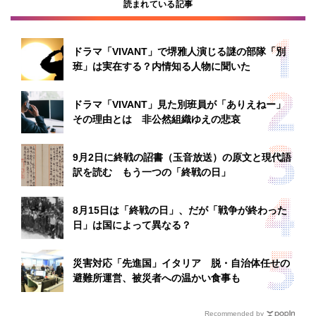
読まれている記事
ドラマ「VIVANT」で堺雅人演じる謎の部隊「別
班」は実在する？内情知る人物に聞いた
ドラマ「VIVANT」見た別班員が「ありえねー」
その理由とは 非公然組織ゆえの悲哀
9月2日に終戦の詔書（玉音放送）の原文と現代語
訳を読む もう一つの「終戦の日」
8月15日は「終戦の日」、だが「戦争が終わった
日」は国によって異なる？
災害対応「先進国」イタリア 脱・自治体任せの
避難所運営、被災者への温かい食事も
Recommended by