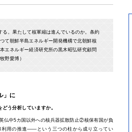
する。果たして核軍縮は進んでいるのか。条約
つて朝鮮半島エネルギー開発機構で北朝鮮核
本エネルギー経済研究所の黒木昭弘研究顧問
牧野愛博）
ル」に
をどう分析していますか。
米ロ英仏中5カ国以外への核兵器拡散防止②核保有国が負
和利用の推進――という三つの柱から成り立ってい