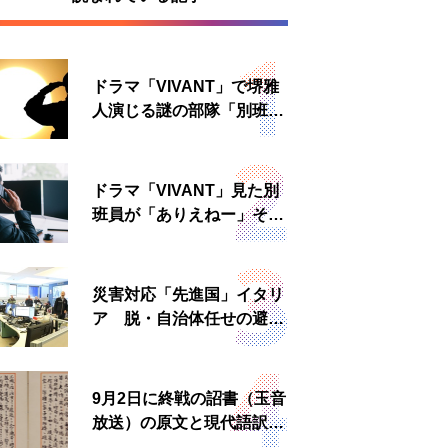
ドラマ「VIVANT」で堺雅
人演じる謎の部隊「別班」
は実在する？内情知る人物
に聞いた
ドラマ「VIVANT」見た別
班員が「ありえねー」その
理由とは 非公然組織ゆえ
の悲哀
災害対応「先進国」イタリ
ア 脱・自治体任せの避難
所運営、被災者への温かい
食事も
9月2日に終戦の詔書（玉音
放送）の原文と現代語訳を
読む もう一つの「終戦の