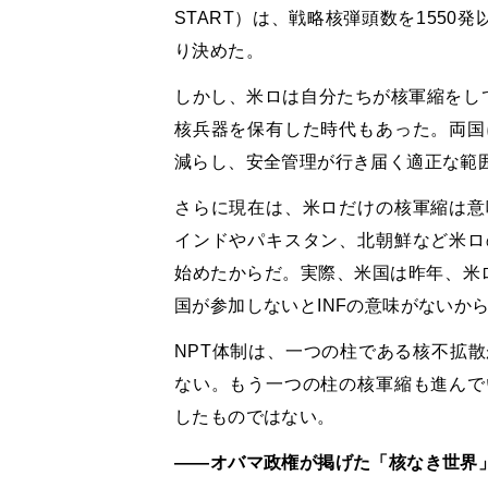
START）は、戦略核弾頭数を1550
り決めた。
しかし、米ロは自分たちが核軍縮をし
核兵器を保有した時代もあった。両国
減らし、安全管理が行き届く適正な範
さらに現在は、米ロだけの核軍縮は意
インドやパキスタン、北朝鮮など米ロ
始めたからだ。実際、米国は昨年、米ロ
国が参加しないとINFの意味がないか
NPT体制は、一つの柱である核不拡
ない。もう一つの柱の核軍縮も進んで
したものではない。
――オバマ政権が掲げた「核なき世界