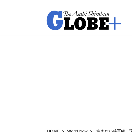
HOME
World Now
進まない核軍縮、