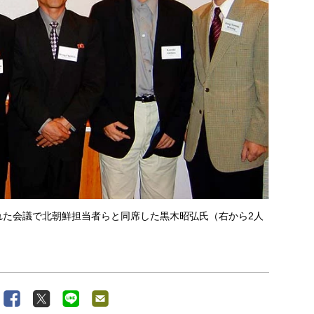
われた会議で北朝鮮担当者らと同席した黒木昭弘氏（右から2人