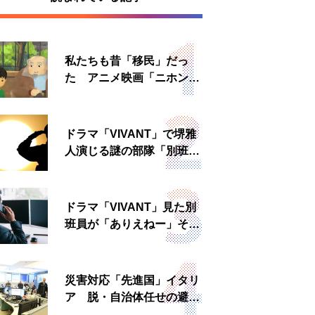
私たちも昔「移民」だっ
た アニメ映画「ニホンジ
ン」上映へ
ドラマ「VIVANT」で堺雅
人演じる謎の部隊「別班」
は実在する？内情知る人物
に聞いた
ドラマ「VIVANT」見た別
班員が「ありえねー」その
理由とは 非公然組織ゆえ
の悲哀
災害対応「先進国」イタリ
ア 脱・自治体任せの避難
所運営、被災者への温かい