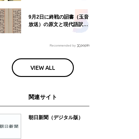
食事も
9月2日に終戦の詔書（玉音
放送）の原文と現代語訳を
読む もう一つの「終戦の
日」
Recommended by
VIEW ALL
関連サイト
朝日新聞（デジタル版）