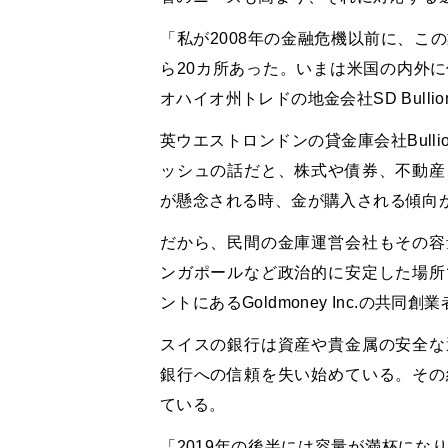
「私が2008年の金融危機以前に、こ
ら20カ所あった。いまは米国の内外
オハイオ州トレドの地金会社SD Bull
英ウエストロンドンの貸金庫会社Bulli
ッシュの話だと、株式や債券、不動産
が懸念される時、金が購入される傾向
だから、民間の金庫運営会社もその容
ンガポールなど政治的に安定した場所
ントにあるGoldmoney Inc.の
スイスの銀行は資産や貴金属の安全な
銀行への信頼を失い始めている。その
ている。
「2019年の後半には容量が満杯にな