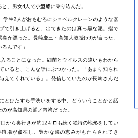
ると、男女4人で小型船に乗り込んだ。
、学生2人がおもむろにショベルクレーンのような器
プで引き上げると、出てきたのは真っ黒な泥。指で
臭が漂った。長﨑慶三・高知大教授(59)が言った。
いるんです」
に入ることになった。細菌とウイルスの違いもわから
ていると、こんな話にぶつかった。「あまり知られ
与えてくれている」。発信していたのが長﨑さんだ
にとひたすら手洗いをする中、どういうことかと話
たのが高知県の浦ノ内湾だった。
湾口から奥行きが約12キロも続く独特の地形をしてい
養殖場が点在し、豊かな海の恵みがもたらされてき