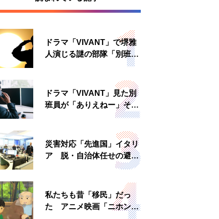
ドラマ「VIVANT」で堺雅
人演じる謎の部隊「別班」
は実在する？内情知る人物
に聞いた
ドラマ「VIVANT」見た別
班員が「ありえねー」その
理由とは 非公然組織ゆえ
の悲哀
災害対応「先進国」イタリ
ア 脱・自治体任せの避難
所運営、被災者への温かい
食事も
私たちも昔「移民」だっ
た アニメ映画「ニホンジ
ン」上映へ