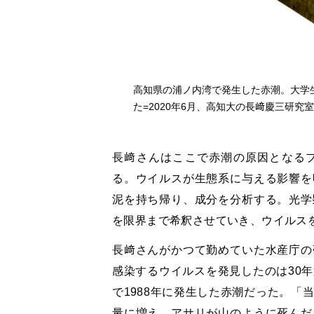
高知県の浦ノ内湾で発生した赤潮。大学
た=2020年6月、高知大の長﨑慶三研究
長﨑さんはここで赤潮の原因となる
る。ウイルスが生態系に与える影響を
泥を持ち帰り、成分を分析する。光学
を限界まで希釈させていき、ウイルス
長﨑さんがかつて勤めていた水産庁の
感染するウイルスを発見したのは30
で1988年に発生した赤潮だった。「
量に増え、アサリが山のように死んだ