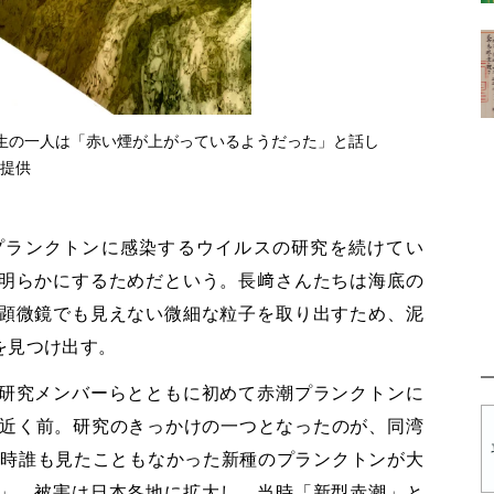
生の一人は「赤い煙が上がっているようだった」と話し
室提供
プランクトンに感染するウイルスの研究を続けてい
明らかにするためだという。長﨑さんたちは海底の
顕微鏡でも見えない微細な粒子を取り出すため、泥
を見つけ出す。
研究メンバーらとともに初めて赤潮プランクトンに
年近く前。研究のきっかけの一つとなったのが、同湾
当時誰も見たこともなかった新種のプランクトンが大
」。被害は日本各地に拡大し、当時「新型赤潮」と