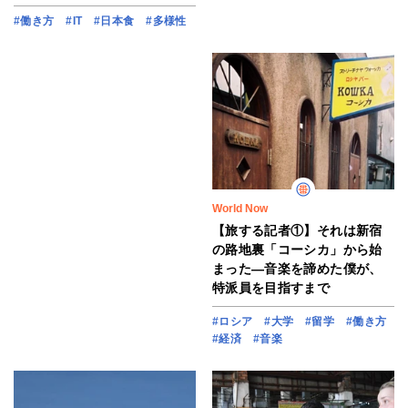
#働き方
#IT
#日本食
#多様性
World Now
【旅する記者①】それは新宿
の路地裏「コーシカ」から始
まった―音楽を諦めた僕が、
特派員を目指すまで
#ロシア
#大学
#留学
#働き方
#経済
#音楽