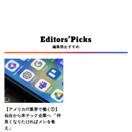
編集部おすすめ
【アメリカIT業界で働く①】
仙台から米テック企業へ 「仲
良くなりたければメシを食
え」