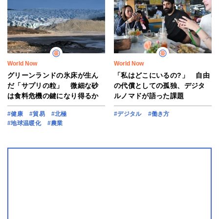
World Now
World Now
グリーンランドの氷床が生ん
「私はどこにいるの?」 自由
だ「サプリの粒」 微細な砂
の代償としての孤独、デジタ
は食料危機の鍵になり得るか
ルノマドが語った課題
#健康
#貿易
#北極
#デジタル
#働き方
#地球温暖化
#農業