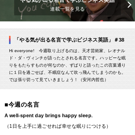
やる気が出る名言で学ぶビジネス英語
連載一覧を見る
「やる気が出る名言で学ぶビジネス英語」＃38
Hi everyone! 今週取り上げるのは、天才芸術家、レオナル
ド・ダ・ヴィンチが語ったとされる名言です。ハッピーな眠
りをもたらすものが何なのか、ずばりと語ったこの言葉通り
に１日を過ごせば、不眠症なんて吹っ飛んでしまうのかも。
では張り切って見ていきましょう！（安河内哲也）
■今週の名言
A well-spent day brings happy sleep.
（1日を上手に過ごせれば幸せな眠りにつける）