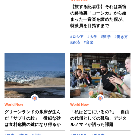
【旅する記者①】それは新宿
の路地裏「コーシカ」から始
まった―音楽を諦めた僕が、
特派員を目指すまで
#ロシア
#大学
#留学
#働き方
#経済
#音楽
World Now
World Now
グリーンランドの氷床が生ん
「私はどこにいるの?」 自由
だ「サプリの粒」 微細な砂
の代償としての孤独、デジタ
は食料危機の鍵になり得るか
ルノマドが語った課題