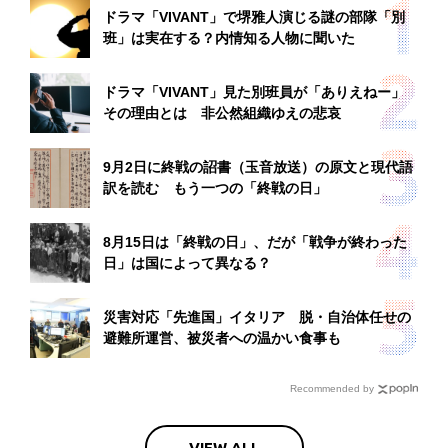
ドラマ「VIVANT」で堺雅人演じる謎の部隊「別
班」は実在する？内情知る人物に聞いた
ドラマ「VIVANT」見た別班員が「ありえねー」
その理由とは 非公然組織ゆえの悲哀
9月2日に終戦の詔書（玉音放送）の原文と現代語
訳を読む もう一つの「終戦の日」
8月15日は「終戦の日」、だが「戦争が終わった
日」は国によって異なる？
災害対応「先進国」イタリア 脱・自治体任せの
避難所運営、被災者への温かい食事も
Recommended by
VIEW ALL