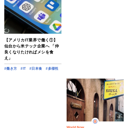
【アメリカIT業界で働く①】
仙台から米テック企業へ 「仲
良くなりたければメシを食
え」
#働き方
#IT
#日本食
#多様性
World Now