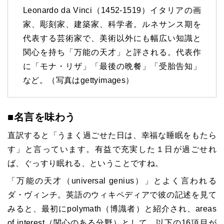
Leonardo da Vinci（1452-1519）イタリアの画
家、彫刻家、建築家、科学者。ルネサンス期を
代表する芸術家で、美術以外にも幅広い知識と
関心を持ち「万能の天才」と評される。代表作
に「モナ・リザ」「最後の晩餐」「受胎告知」
など。（写真はgettyimages）
■名言を味わう
直訳すると「うまく過ごせた日は、幸福な睡眠をもたら
す」と言っています。有益で充実した１日が過ごせれ
ば、ぐっすり眠れる、ということですね。
「万能の天才（universal genius）」とよく言われる
ダ・ヴィンチ。英語のウィキペディアで彼の記述を見て
みると、最初にpolymath（博識者）と紹介され、areas
of interest（関心のある分野）として、以下の16項目が