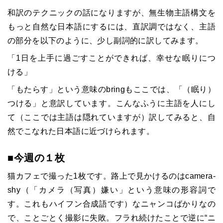
和訳のテクニックの話になりますが、無生物主語構文を
もっと自然な日本語にするには、直訳調ではなく、主語
の部分を以下のように、少し副詞的に訳してみます。
「1日を上手に過ごすことができれば、幸せな眠りにつ
ける」
「もたらす」という意味のbringもここでは、「（眠り）
つける」と意訳しています。こんなふうに主語を人にし
て（ここでは主語は隠れていますが）訳してみると、自
然でこなれた日本語に近づけられます。
■今週の１枚
猫カフェで撮った1枚です。路上で見かけるのはcamera-
shy（「カメラ（写真）嫌い」という意味の形容詞で
す。これもハイフン合成語です）なニャンコばかりなの
で、ことごとく撮影に失敗。フラれ続けたことで逆に“ニ