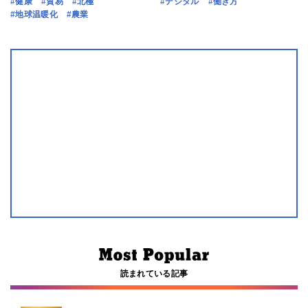
#健康
#貿易
#北極
#デジタル
#働き方
#地球温暖化
#農業
読まれている記事