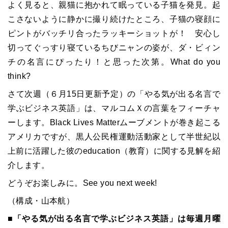
よく見ると、親猫に抱かれて眠っている子猫を発見。起
こさないように静かに撮り続けたところ、子猫の寝顔に
ピントがバッチリ合ったラッキーショットが！ 安心し
切ってぐっすり寝ているちびニャンの姿が、ダ・ビィン
チの名言にぴったり！と思った次第。What do you
think?
さて次週（６月15日更新予定）の「やる気が出る名言で
学ぶビジネス英語」は、マルコムＸの言葉をフィーチャ
ーします。Black Lives Matterムーブメントが巻き起こる
アメリカですが、黒人公民権運動活動家として半世紀以
上前に活躍した彼のeducation（教育）に関する見解を紹
介します。
どうぞお楽しみに。See you next week!
（構成・山本航）
■「やる気が出る名言で学ぶビジネス英語」は毎週月曜