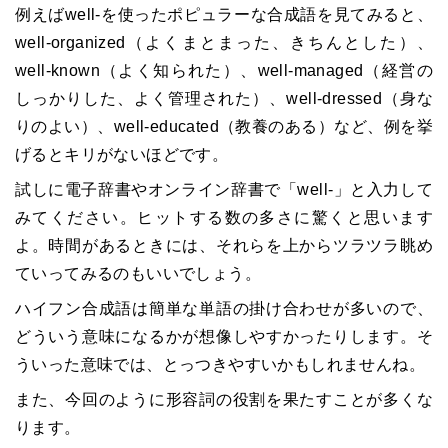
例えばwell-を使ったポピュラーな合成語を見てみると、
well-organized（よくまとまった、きちんとした）、
well-known（よく知られた）、well-managed（経営の
しっかりした、よく管理された）、well-dressed（身な
りのよい）、well-educated（教養のある）など、例を挙
げるとキリがないほどです。
試しに電子辞書やオンライン辞書で「well-」と入力して
みてください。ヒットする数の多さに驚くと思います
よ。時間があるときには、それらを上からツラツラ眺め
ていってみるのもいいでしょう。
ハイフン合成語は簡単な単語の掛け合わせが多いので、
どういう意味になるかが想像しやすかったりします。そ
ういった意味では、とっつきやすいかもしれませんね。
また、今回のように形容詞の役割を果たすことが多くな
ります。