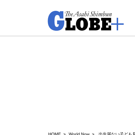
HOME
World Now
出生届ない子ども