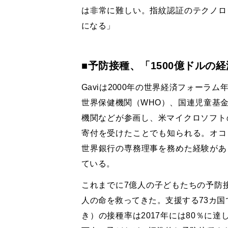
は非常に難しい。指紋認証のテクノロ
になる」
■予防接種、「
1500
億ドルの経
Gavi
は
2000
年の世界経済フォーラム
世界保健機関（
WHO
）、国連児童基
機関などが参画し、米マイクロソフト
寄付を受けたことでも知られる。オコ
世界銀行の専務理事を務めた経験があ
ている。
これまでに
7
億人の子どもたちの予防
人の命を救ってきた。支援する
73
カ国
き）の接種率は
2017
年には
80
％に達