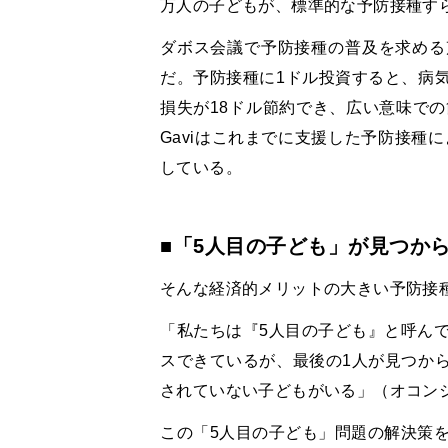
万人の子どもが、標準的な予防接種す
ダボス会議で予防接種の普及を求める
だ。予防接種に
1
ドル投資すると、病
損失が
18
ドル節約でき、広い意味での
Gavi
はこれまでに支援した予防接種に
している。
■「
5
人目の子ども」が見つか
そんな経済的メリットの大きい予防接
「私たちは『
5
人目の子ども』と呼ん
スできているが、最後の
1
人が見つか
されていない子どもがいる」（オコン
この「
5
人目の子ども」問題の解決策