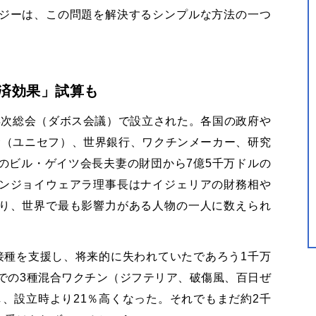
ジーは、この問題を解決するシンプルな方法の一つ
済効果」試算も
年次総会（ダボス会議）で設立された。各国の政府や
金（ユニセフ）、世界銀行、ワクチンメーカー、研究
のビル・ゲイツ会長夫妻の財団から
7
億
5
千万ドルの
ンジョイウェアラ理事長はナイジェリアの財務相や
り、世界で最も影響力がある人物の一人に数えられ
接種を支援し、将来的に失われていたであろう
1
千万
での
3
種混合ワクチン（ジフテリア、破傷風、百日ぜ
し、設立時より
21
％高くなった。それでもまだ約
2
千