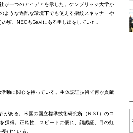
社が一つのアイデアを示した。ケンブリッジ大学か
のような過酷な環境下でも使える指紋スキャナーや
その頃、
NEC
も
Gavi
にある申し出をしていた。
の活動に関心を持っている。生体認証技術で何か貢献
評がある。米国の国立標準技術研究所（
NIST
）のコ
を獲得。正確性、スピードに優れ、顔認証、目の虹
を受けている。