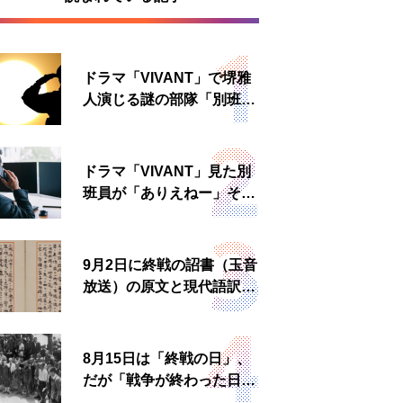
ドラマ「VIVANT」で堺雅
人演じる謎の部隊「別班」
は実在する？内情知る人物
に聞いた
ドラマ「VIVANT」見た別
班員が「ありえねー」その
理由とは 非公然組織ゆえ
の悲哀
9月2日に終戦の詔書（玉音
放送）の原文と現代語訳を
読む もう一つの「終戦の
日」
8月15日は「終戦の日」、
だが「戦争が終わった日」
は国によって異なる？