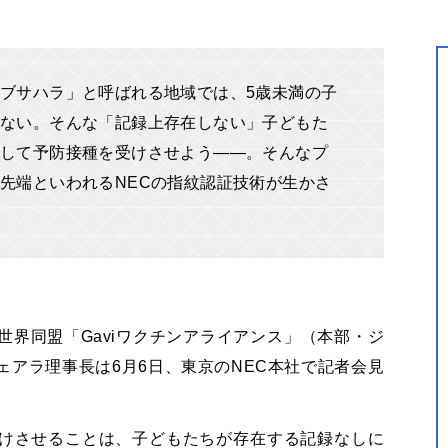
ブサハラ」と呼ばれる地域では、5歳未満の子
ない。そんな「記録上存在しない」子どもた
して予防接種を受けさせよう――。そんなプ
先端といわれるNECの指紋認証技術が生かさ
世界同盟「
Gavi
ワクチンアライアンス」（本部・ジ
ェアラ理事長は
6
月
6
日、東京の
NEC
本社で記者会見
けさせることは、子どもたちが存在する記録なしに