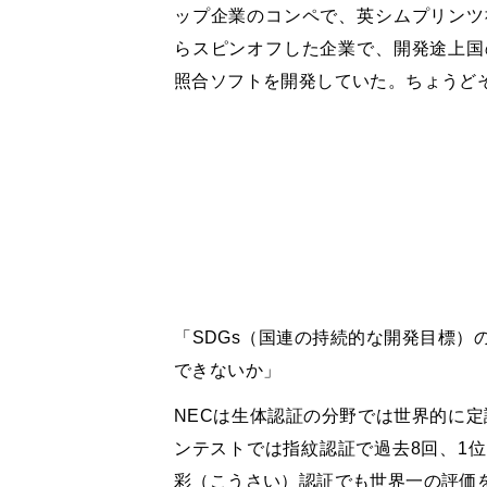
ップ企業のコンペで、英シムプリンツ
らスピンオフした企業で、開発途上国
照合ソフトを開発していた。ちょうど
「
SDGs
（国連の持続的な開発目標）
できないか」
NEC
は生体認証の分野では世界的に定
ンテストでは指紋認証で過去
8
回、
1
位
彩（こうさい）認証でも世界一の評価