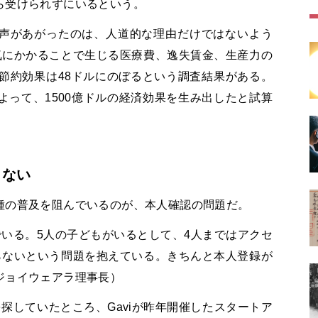
ら受けられずにいるという。
声があがったのは、人道的な理由だけではないよう
気にかかることで生じる医療費、逸失賃金、生産力の
節約効果は
48
ドルにのぼるという調査結果がある。
よって、
1500
億ドルの経済効果を生み出したと試算
らない
種の普及を阻んでいるのが、本人確認の問題だ。
でいる。
5
人の子どもがいるとして、
4
人まではアクセ
らないという問題を抱えている。きちんと本人登録が
ジョ
イウェアラ
理事長）
を探していたところ、
Gavi
が昨年開催したスタートア