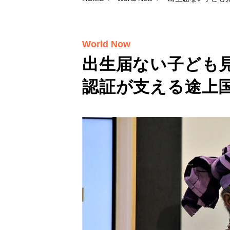
World Now
出生届ない子ども
認証が支える途上