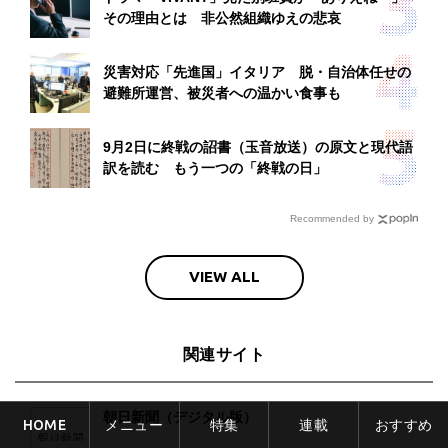
その理由とは 非公然組織ゆえの悲哀
災害対応「先進国」イタリア 脱・自治体任せの
避難所運営、被災者への温かい食事も
9月2日に終戦の詔書（玉音放送）の原文と現代語
訳を読む もう一つの「終戦の日」
Recommended by
VIEW ALL
関連サイト
朝日新聞（デジタル版）
HOME
メニュー
特集
連載
おすすめ