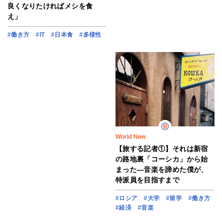
良くなりたければメシを食
え」
#働き方
#IT
#日本食
#多様性
World Now
【旅する記者①】それは新宿
の路地裏「コーシカ」から始
まった―音楽を諦めた僕が、
特派員を目指すまで
#ロシア
#大学
#留学
#働き方
#経済
#音楽