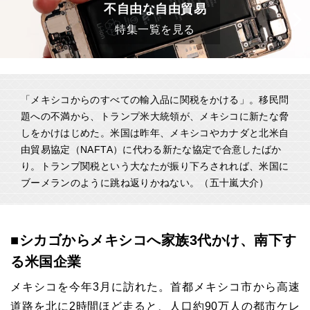
不自由な自由貿易
特集一覧を見る
「メキシコからのすべての輸入品に関税をかける」。移民問
題への不満から、トランプ米大統領が、メキシコに新たな脅
しをかけはじめた。米国は昨年、メキシコやカナダと北米自
由貿易協定（NAFTA）に代わる新たな協定で合意したばか
り。トランプ関税という大なたが振り下ろされれば、米国に
ブーメランのように跳ね返りかねない。（五十嵐大介）
■シカゴからメキシコへ家族3代かけ、南下す
る米国企業
メキシコを今年3月に訪れた。首都メキシコ市から高速
道路を北に2時間ほど走ると、人口約90万人の都市ケレ