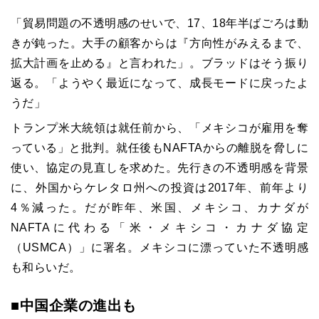
「貿易問題の不透明感のせいで、17、18年半ばごろは動
きが鈍った。大手の顧客からは『方向性がみえるまで、
拡大計画を止める』と言われた」。ブラッドはそう振り
返る。「ようやく最近になって、成長モードに戻ったよ
うだ」
トランプ米大統領は就任前から、「メキシコが雇用を奪
っている」と批判。就任後もNAFTAからの離脱を脅しに
使い、協定の見直しを求めた。先行きの不透明感を背景
に、外国からケレタロ州への投資は2017年、前年より
4％減った。だが昨年、米国、メキシコ、カナダが
NAFTAに代わる「米・メキシコ・カナダ協定
（USMCA）」に署名。メキシコに漂っていた不透明感
も和らいだ。
■中国企業の進出も