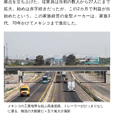
拠点を立ち上げた。従業員は当初の数人から27人にまで
拡大。始めは赤字続きだったが、この2カ月で利益が出
始めたという。この家族経営の金型メーカーは、家族3
代、70年かけてメキシコまで進出した。
メキシコの工業地帯を結ぶ高速道路。トレーラーがひっきりなし
に通る、物流の大動脈だ＝五十嵐大介撮影