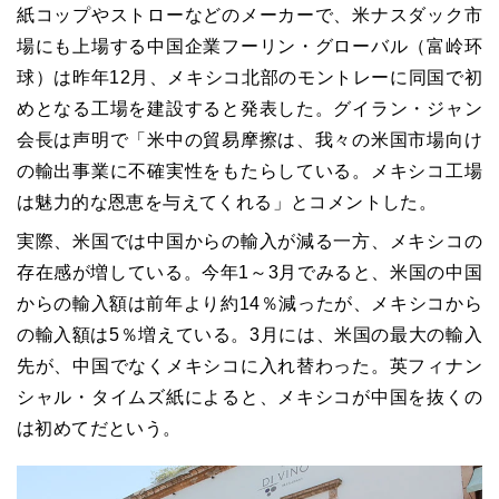
紙コップやストローなどのメーカーで、米ナスダック市
場にも上場する中国企業フーリン・グローバル（富岭环
球）は昨年12月、メキシコ北部のモントレーに同国で初
めとなる工場を建設すると発表した。グイラン・ジャン
会長は声明で「米中の貿易摩擦は、我々の米国市場向け
の輸出事業に不確実性をもたらしている。メキシコ工場
は魅力的な恩恵を与えてくれる」とコメントした。
実際、米国では中国からの輸入が減る一方、メキシコの
存在感が増している。今年1～3月でみると、米国の中国
からの輸入額は前年より約14％減ったが、メキシコから
の輸入額は5％増えている。3月には、米国の最大の輸入
先が、中国でなくメキシコに入れ替わった。英フィナン
シャル・タイムズ紙によると、メキシコが中国を抜くの
は初めてだという。