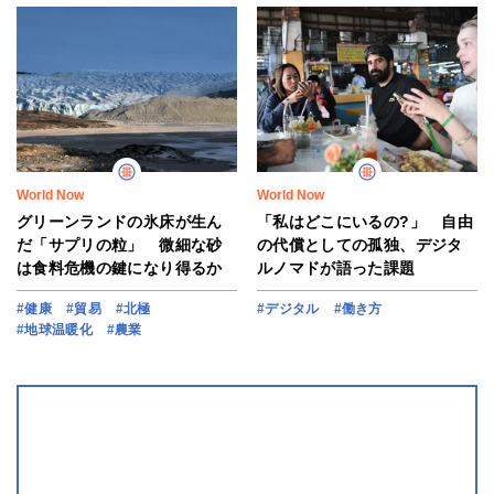
World Now
World Now
グリーンランドの氷床が生ん
「私はどこにいるの?」 自由
だ「サプリの粒」 微細な砂
の代償としての孤独、デジタ
は食料危機の鍵になり得るか
ルノマドが語った課題
#健康
#貿易
#北極
#デジタル
#働き方
#地球温暖化
#農業