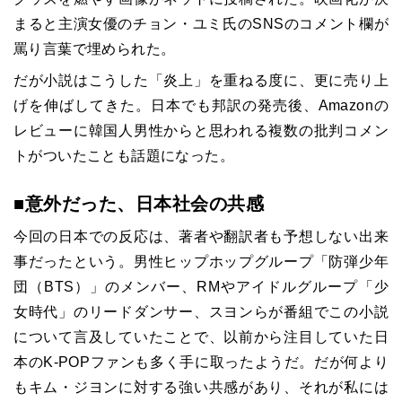
まると主演女優のチョン・ユミ氏の
SNS
のコメント欄が
罵り言葉で埋められた。
だが小説はこうした「炎上」を重ねる度に、更に売り上
げを伸ばしてきた。日本でも邦訳の発売後、
Amazon
の
レビューに韓国人男性からと思われる複数の批判コメン
トがついたことも話題になった。
■意外だった、日本社会の共感
今回の日本での反応は、著者や翻訳者も予想しない出来
事だったという。男性ヒップホップグループ「防弾少年
団（BTS）」のメンバー、RMやアイドルグループ「少
女時代」のリードダンサー、スヨンらが番組でこの小説
について言及していたことで、以前から注目していた日
本のK-POPファンも多く手に取ったようだ。だが何より
もキム・ジヨンに対する強い共感があり、それが私には