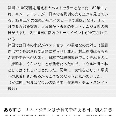
韓国で100万部を超える大ベストセラーとなった「82年生ま
れ、キム・ジヨン」が、日本でも異例の売り上げを見せてい
る。12月上旬の発売からハイスピードで重版となり、１カ
月で５万部を突破。大反響から著者のチョ・ナムジュ氏の来
日が決まり、2月19日に都内でトークイベントが予定されて
いる。
韓国では日本の小説がベストセラーの常連なのに対し（話題
作はすぐ翻訳されて店頭にずらりと並ぶ。村上春樹はもちろ
ん東野圭吾らが人気）、日本では韓国関連でよく売れるのは
「嫌韓本」くらいなことが残念だったので、ソウル出身の私
としてはうれしいことだった。同時に、女性をとりまく環境
への息苦しさがあるからこそなのだろうと気がめいった。
（安仁周、写真はソウルの街角で＝崔承燾＜チェ・スンド＞
撮影）
あらすじ
キム・ジヨンは子育て中のある日、別人に憑