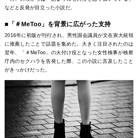
などと反発が目立った小説だ。
■「＃
MeToo
」を背景に広がった支持
2016
年に初版が刊行され、男性国会議員が文在寅大統領
に推薦したことで話題を集めた。大きく注目されたのは
翌年、「＃
MeToo
」の火付け役となった女性検事が検察
庁内のセクハラを告発した際、この小説に言及したこと
がきっかけだった。