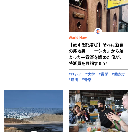
World Now
【旅する記者①】それは新宿
の路地裏「コーシカ」から始
まった―音楽を諦めた僕が、
特派員を目指すまで
#ロシア
#大学
#留学
#働き方
#経済
#音楽