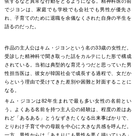
依するなど異常な行動をとるようになる。精神科医の前
でジヨンは、家庭でも学校でも会社でも男性が優先さ
れ、子育てのために退職を余儀なくされた自身の半生を
語るのだった。
作品の主人公はキム・ジヨンという名の
33
歳の女性だ。
受診した精神科で聞き取った話をカルテにした形で構成
されている。当初は典型的な育児うつだと思っていた男
性担当医は、彼女が韓国社会で成長する過程で、女だか
らという理由で受けてきた差別や困難と対面することに
なる。
キム・ジヨンは
82
年生まれで最も多い女性の名前とい
う。よくある名前を持つ主人公の経験は、程度の差はあ
れど「あるある」とうなずきたくなる出来事ばかりで、
とりわけ子育て中の母親を中心に大きな共感を呼んだ。
一方、男性からは「あまりにも男性を悪く描いている」