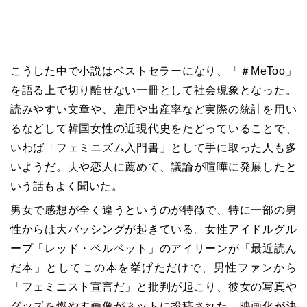
こうした中で小説はベストセラーになり、「＃
MeToo
」
を語る上で切り離せない一冊として社会現象となった。
読みやすい文章や、雇用や出産率など実際の統計を用い
るなどして韓国女性の近現代史をたどっていることで、
いわば「フェミニズム入門書」として手に取った人も多
いようだ。夫や恋人に薦めて、議論が喧嘩に発展したと
いう話もよく聞いた。
男女で感想が全く違うというのが特徴で、特に一部の男
性からは大バッシングが起きている。女性アイドルグル
ープ「レッド・ベルベット」のアイリーンが「最近読ん
だ本」としてこの本を挙げただけで、男性ファンから
「フェミニスト宣言だ」と批判が起こり、彼女の写真や
グッズを燃やす画像がネットに投稿された。映画化が決