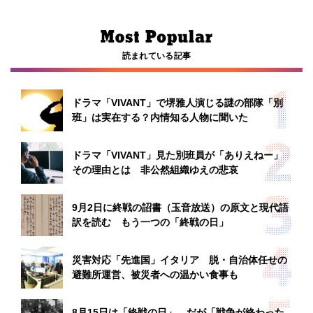
読まれている記事
ドラマ「VIVANT」で堺雅人演じる謎の部隊「別
班」は実在する？内情知る人物に聞いた
ドラマ「VIVANT」見た別班員が「ありえねー」
その理由とは 非公然組織ゆえの悲哀
9月2日に終戦の詔書（玉音放送）の原文と現代語
訳を読む もう一つの「終戦の日」
災害対応「先進国」イタリア 脱・自治体任せの
避難所運営、被災者への温かい食事も
8月15日は「終戦の日」、だが「戦争が終わった