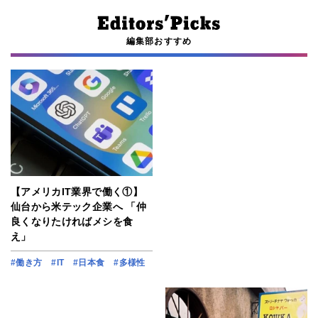
編集部おすすめ
【アメリカIT業界で働く①】
仙台から米テック企業へ 「仲
良くなりたければメシを食
え」
#働き方
#IT
#日本食
#多様性