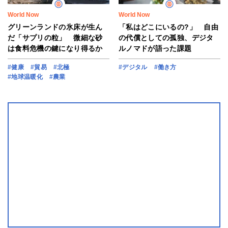
World Now
World Now
グリーンランドの氷床が生ん
「私はどこにいるの?」 自由
だ「サプリの粒」 微細な砂
の代償としての孤独、デジタ
は食料危機の鍵になり得るか
ルノマドが語った課題
#健康
#貿易
#北極
#デジタル
#働き方
#地球温暖化
#農業