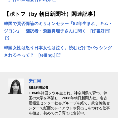
【ポトフ（by
朝日新聞社
）関連記事】
韓国で賛否両論のミリオンセラー「82年生まれ、キム・
ジヨン」 翻訳者・斎藤真理子さんに聞く [好書好日]
韓国女性は怒り日本女性は泣く。読むだけでバッシング
される本って？ [telling,]
安仁周
朝日新聞記者
1984年韓国ソウル生まれ。神奈川県で育つ。韓
国の大学を卒業し、2008年朝日新聞入社。名古
屋報道センター社会グループを経て、統合編集セ
ンターで紙面のレイアウトや見出しをつける仕事
を担当。初めての子育てに奮闘中。