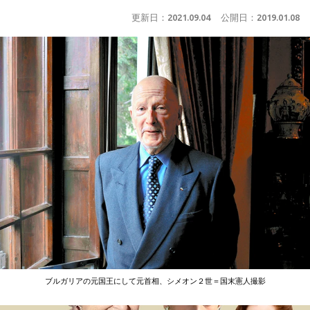
更新日：
2021.09.04
公開日：
2019.01.08
ブルガリアの元国王にして元首相、シメオン２世＝国末憲人撮影