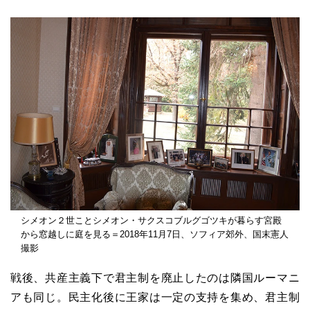
シメオン２世ことシメオン・サクスコブルグゴツキが暮らす宮殿
から窓越しに庭を見る＝2018年11月7日、ソフィア郊外、国末憲人
撮影
戦後、共産主義下で君主制を廃止したのは隣国ルーマニ
アも同じ。民主化後に王家は一定の支持を集め、君主制