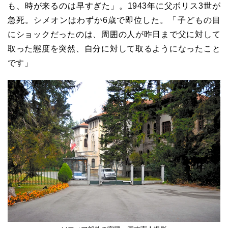
も、時が来るのは早すぎた」。
1943
年に父ボリス
3
世が
急死。シメオンはわずか
6
歳で即位した。「子どもの目
にショックだったのは、周囲の人が昨日まで父に対して
取った態度を突然、自分に対して取るようになったこと
です」