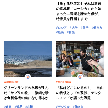
【旅する記者①】それは新宿
の路地裏「コーシカ」から始
まった―音楽を諦めた僕が、
特派員を目指すまで
#ロシア
#大学
#留学
#働き方
#経済
#音楽
World Now
World Now
グリーンランドの氷床が生ん
「私はどこにいるの?」 自由
だ「サプリの粒」 微細な砂
の代償としての孤独、デジタ
は食料危機の鍵になり得るか
ルノマドが語った課題
#健康
#貿易
#北極
#デジタル
#働き方