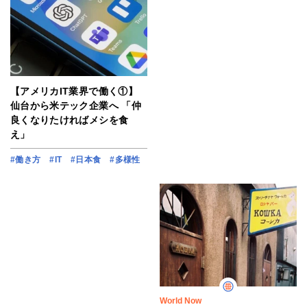
【アメリカIT業界で働く①】
仙台から米テック企業へ 「仲
良くなりたければメシを食
え」
#働き方
#IT
#日本食
#多様性
World Now