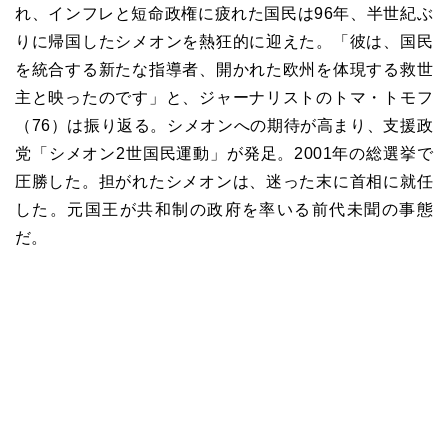
れ、インフレと短命政権に疲れた国民は
96
年、半世紀ぶ
りに帰国したシメオンを熱狂的に迎えた。「彼は、国民
を統合する新たな指導者、開かれた欧州を体現する救世
主と映ったのです」と、ジャーナリストのトマ・トモフ
（
76
）は振り返る。シメオンへの期待が高まり、支援政
党「シメオン
2
世国民運動」が発足。
2001
年の総選挙で
圧勝した。担がれたシメオンは、迷った末に首相に就任
した。元国王が共和制の政府を率いる前代未聞の事態
だ。