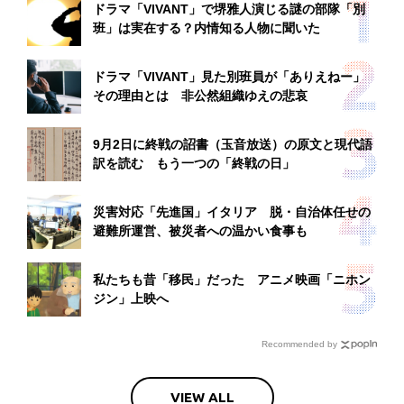
ドラマ「VIVANT」で堺雅人演じる謎の部隊「別
班」は実在する？内情知る人物に聞いた
ドラマ「VIVANT」見た別班員が「ありえねー」
その理由とは 非公然組織ゆえの悲哀
9月2日に終戦の詔書（玉音放送）の原文と現代語
訳を読む もう一つの「終戦の日」
災害対応「先進国」イタリア 脱・自治体任せの
避難所運営、被災者への温かい食事も
私たちも昔「移民」だった アニメ映画「ニホン
ジン」上映へ
Recommended by
VIEW ALL