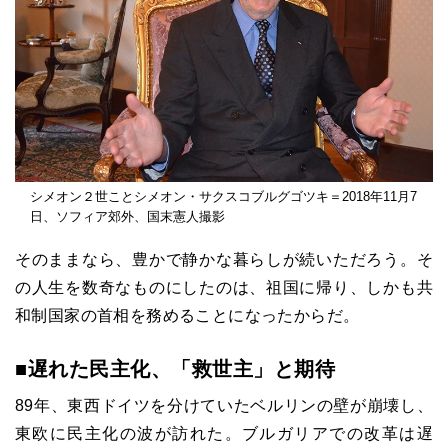
シメオン２世ことシメオン・サクスコブルグゴツキ＝2018年11月7
日、ソフィア郊外、国末憲人撮影
そのままなら、豊かで静かな暮らしが続いただろう。そ
の人生を数奇なものにしたのは、祖国に帰り、しかも共
和制国家の首相を務めることになったからだ。
■遅れた民主化、「救世主」と期待
89
年、東西ドイツを分けていたベルリンの壁が崩壊し、
東欧に民主化の波が訪れた。ブルガリアでの改革は遅