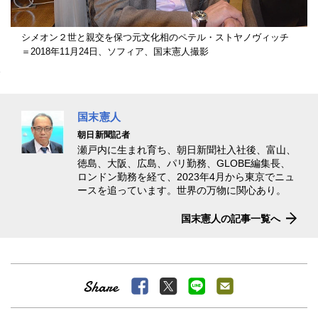
シメオン２世と親交を保つ元文化相のペテル・ストヤノヴィッチ
＝2018年11月24日、ソフィア、国末憲人撮影
国末憲人
朝日新聞記者
瀬戸内に生まれ育ち、朝日新聞社入社後、富山、
徳島、大阪、広島、パリ勤務、GLOBE編集長、
ロンドン勤務を経て、2023年4月から東京でニュ
ースを追っています。世界の万物に関心あり。
国末憲人の記事一覧へ