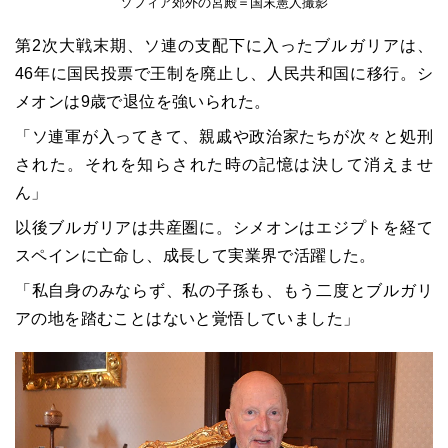
ソフィア郊外の宮殿＝国末憲人撮影
第
2
次大戦末期、ソ連の支配下に入ったブルガリアは、
46
年に国民投票で王制を廃止し、人民共和国に移行。シ
メオンは
9
歳で退位を強いられた。
「ソ連軍が入ってきて、親戚や政治家たちが次々と処刑
された。それを知らされた時の記憶は決して消えませ
ん」
以後ブルガリアは共産圏に。シメオンはエジプトを経て
スペインに亡命し、成長して実業界で活躍した。
「私自身のみならず、私の子孫も、もう二度とブルガリ
アの地を踏むことはないと覚悟していました」