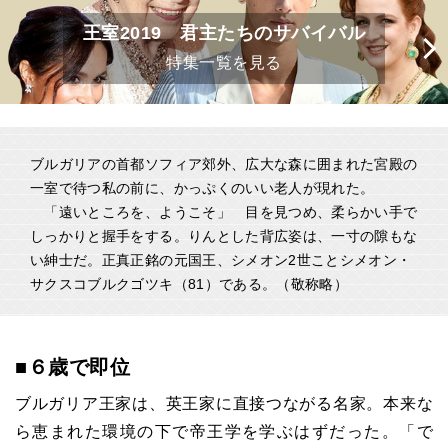
王室2019 君主たちのサバイバル
特集一覧を見る
ブルガリアの首都ソフィア郊外、広大な森に囲まれた宮殿の
一室で待つ私の前に、かっぷくのいい老人が現れた。
「遠いところを、ようこそ」 目を見つめ、柔らかい手で
しっかりと握手をする。りんとした背広姿は、一寸の隙もな
い紳士だ。正真正銘の元国王、シメオン2世ことシメオン・
サクスコブルクゴツキ（81）である。（敬称略）
■６歳で即位
ブルガリア王家は、英王家に直接つながる名家。本来な
ら恵まれた環境の下で帝王学を学ぶはずだった。「で