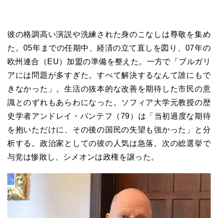
彼の格調高い演説や洗練された身のこなしは尊敬を集め
た。
05
年までの任期中、経済の立て直しを図り、
07
年の
欧州連合（
EU
）加盟の準備を整えた。一方で「ブルガリ
アには問題が多すぎた。すべて解決するなんて誰にもで
きなかった」。生活の抜本的な改善を期待した市民の意
識とのずれもあらわになった。ソフィア大学元教授の歴
史学者アンドレイ・パンテフ（
79
）は「当初過度な期待
を抱いただけに、その後の国民の失望も強かった」と分
析する。政治家としての彼の人気は急落。次の総選挙で
与党は惨敗し、シメオンは政権を譲った。