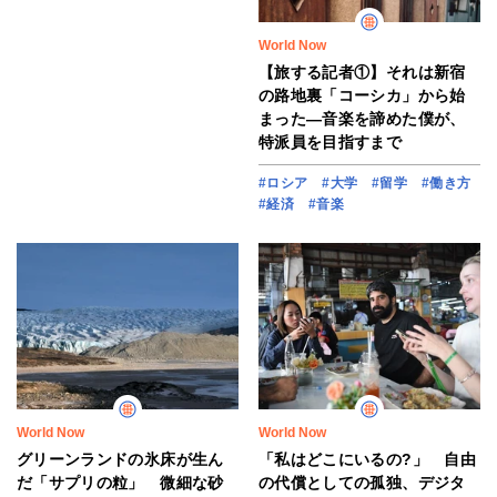
World Now
【旅する記者①】それは新宿
の路地裏「コーシカ」から始
まった―音楽を諦めた僕が、
特派員を目指すまで
#ロシア
#大学
#留学
#働き方
#経済
#音楽
World Now
World Now
グリーンランドの氷床が生ん
「私はどこにいるの?」 自由
だ「サプリの粒」 微細な砂
の代償としての孤独、デジタ