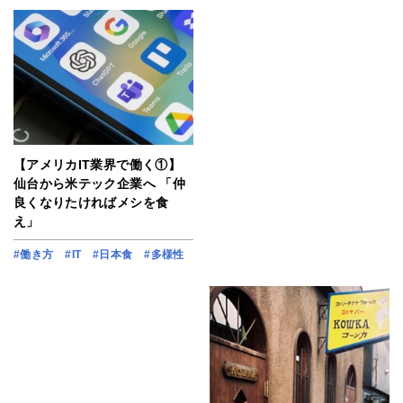
【アメリカIT業界で働く①】
仙台から米テック企業へ 「仲
良くなりたければメシを食
え」
#働き方
#IT
#日本食
#多様性