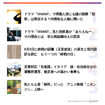
ドラマ「VIVANT」で堺雅人演じる謎の部隊「別
班」は実在する？内情知る人物に聞いた
ドラマ「VIVANT」見た別班員が「ありえねー」
その理由とは 非公然組織ゆえの悲哀
9月2日に終戦の詔書（玉音放送）の原文と現代語
訳を読む もう一つの「終戦の日」
災害対応「先進国」イタリア 脱・自治体任せの
避難所運営、被災者への温かい食事も
私たちも昔「移民」だった アニメ映画「ニホン
ジン」上映へ
Recommended by