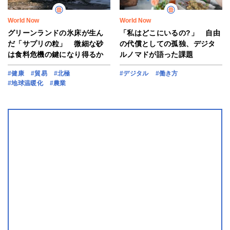
World Now
World Now
グリーンランドの氷床が生ん
「私はどこにいるの?」 自由
だ「サプリの粒」 微細な砂
の代償としての孤独、デジタ
は食料危機の鍵になり得るか
ルノマドが語った課題
#健康
#貿易
#北極
#デジタル
#働き方
#地球温暖化
#農業