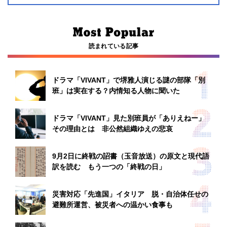
読まれている記事
ドラマ「VIVANT」で堺雅人演じる謎の部隊「別
班」は実在する？内情知る人物に聞いた
ドラマ「VIVANT」見た別班員が「ありえねー」
その理由とは 非公然組織ゆえの悲哀
9月2日に終戦の詔書（玉音放送）の原文と現代語
訳を読む もう一つの「終戦の日」
災害対応「先進国」イタリア 脱・自治体任せの
避難所運営、被災者への温かい食事も