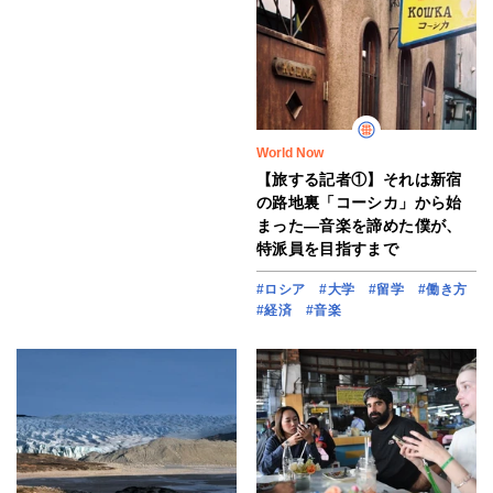
World Now
【旅する記者①】それは新宿
の路地裏「コーシカ」から始
まった―音楽を諦めた僕が、
特派員を目指すまで
#ロシア
#大学
#留学
#働き方
#経済
#音楽