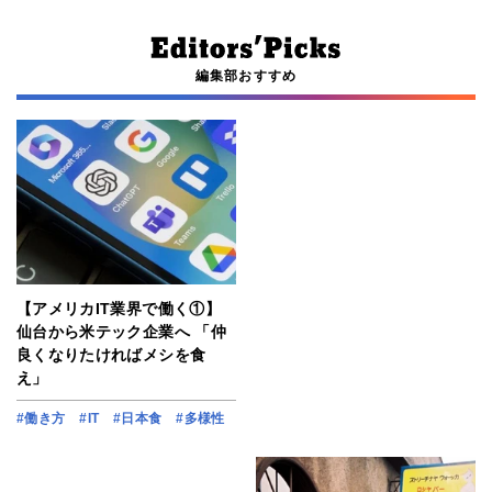
編集部おすすめ
【アメリカIT業界で働く①】
仙台から米テック企業へ 「仲
良くなりたければメシを食
え」
#働き方
#IT
#日本食
#多様性