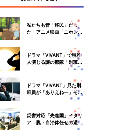
私たちも昔「移民」だっ
た アニメ映画「ニホンジ
ン」上映へ
ドラマ「VIVANT」で堺雅
人演じる謎の部隊「別班」
は実在する？内情知る人物
に聞いた
ドラマ「VIVANT」見た別
班員が「ありえねー」その
理由とは 非公然組織ゆえ
の悲哀
災害対応「先進国」イタリ
ア 脱・自治体任せの避難
所運営、被災者への温かい