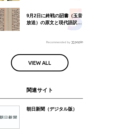
食事も
9月2日に終戦の詔書（玉音
放送）の原文と現代語訳を
読む もう一つの「終戦の
日」
Recommended by
VIEW ALL
関連サイト
朝日新聞（デジタル版）