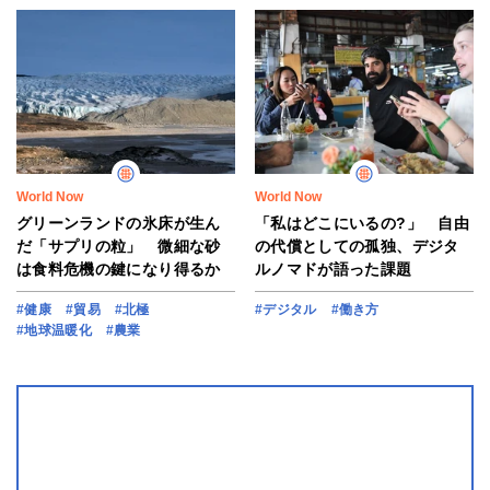
World Now
World Now
グリーンランドの氷床が生ん
「私はどこにいるの?」 自由
だ「サプリの粒」 微細な砂
の代償としての孤独、デジタ
は食料危機の鍵になり得るか
ルノマドが語った課題
#健康
#貿易
#北極
#デジタル
#働き方
#地球温暖化
#農業