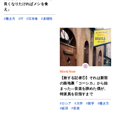
良くなりたければメシを食
え」
#働き方
#IT
#日本食
#多様性
World Now
【旅する記者①】それは新宿
の路地裏「コーシカ」から始
まった―音楽を諦めた僕が、
特派員を目指すまで
#ロシア
#大学
#留学
#働き方
#経済
#音楽