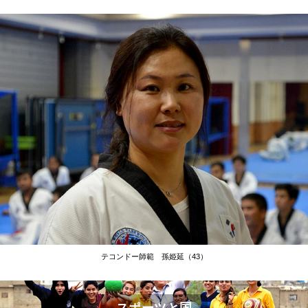
テコンドー師範 孫姫延（43）