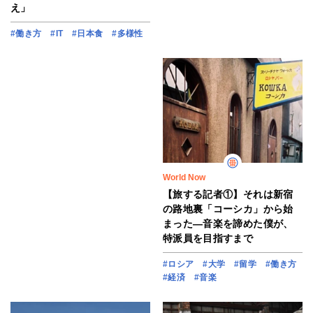
え」
#働き方
#IT
#日本食
#多様性
World Now
【旅する記者①】それは新宿
の路地裏「コーシカ」から始
まった―音楽を諦めた僕が、
特派員を目指すまで
#ロシア
#大学
#留学
#働き方
#経済
#音楽