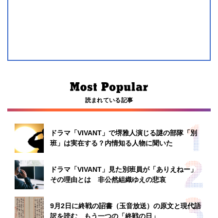
読まれている記事
ドラマ「VIVANT」で堺雅人演じる謎の部隊「別
班」は実在する？内情知る人物に聞いた
ドラマ「VIVANT」見た別班員が「ありえねー」
その理由とは 非公然組織ゆえの悲哀
9月2日に終戦の詔書（玉音放送）の原文と現代語
訳を読む もう一つの「終戦の日」