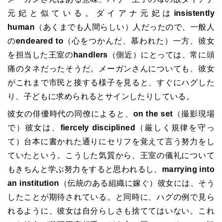
元妃と似ている。ダイアナ元妃は
insistently
human
（あくまでも人間らしい）人だったので、一般人
の
endeared to
（心をつかんだ、慕われた）一方、彼女
を担当した王室の
handlers
（側近）にとっては、常に頭
痛のタネだったそうだ。メーガンさんについても、彼女
がこれまで市民と接する様子を見ると、すぐにハグした
り、子どもに求められるとサインしたりしている。
彼女の俳優時代の同僚によると、
on the set
（撮影現場
で）彼女は、
fiercely disciplined
（厳しく規律を守っ
て）台本に書かれた通りにセリフを覚えて言う努力をし
ていたという。こうした気質から、王室の儀礼について
もきちんと学ぶ努力をすると思われるし、
marrying into
an institution
（伝統のある組織に嫁ぐ）彼女には、そう
したことが期待されている。と同時に、ハグの例で見ら
れるように、彼女は自分らしさも捨ててはいない。これ