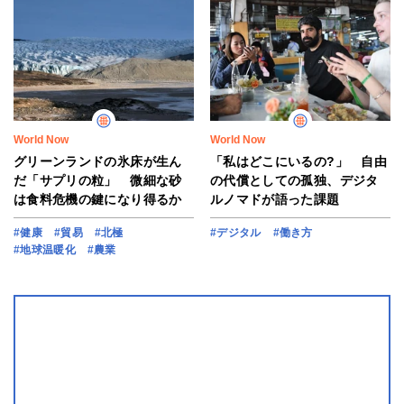
World Now
World Now
グリーンランドの氷床が生ん
「私はどこにいるの?」 自由
だ「サプリの粒」 微細な砂
の代償としての孤独、デジタ
は食料危機の鍵になり得るか
ルノマドが語った課題
#健康
#貿易
#北極
#デジタル
#働き方
#地球温暖化
#農業