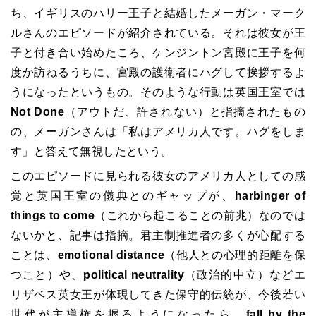
ち、イギリスのハリー王子と結婚したメーガン・マーク
ルさんのエピソードが紹介されている。それは彼女が王
子と付き合い始めたころ、ケンジントン宮殿に王子を何
度か訪ねるうちに、宮殿の護衛者にハグして挨拶するよ
うになったというもの。そのような行動は英国王室では
Not Done
（アウトだ、許されない）と指摘されたもの
の、メーガンさんは「私はアメリカ人です。ハグをしま
す」と答えて無視したという。
このエピソードに見られる彼女のアメリカ人としての感
覚と英国王室の儀典とのギャップが、
harbinger of
things to come
（これから起こることの前兆）なのでは
ないかと、記事は指摘。君主制推進者の多くが心配する
ことは、
emotional distance
（他人との心理的距離を保
つこと）や、
political neutrality
（政治的中立）などエ
リザベス英女王が体現してきた保守的伝統が、今後若い
世代が主導権を握るようになったら、
fall by the