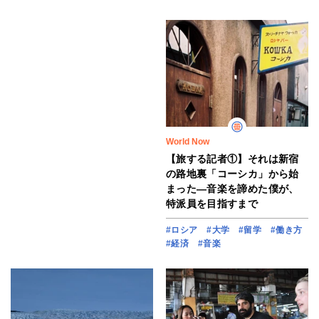
World Now
【旅する記者①】それは新宿
の路地裏「コーシカ」から始
まった―音楽を諦めた僕が、
特派員を目指すまで
#ロシア
#大学
#留学
#働き方
#経済
#音楽