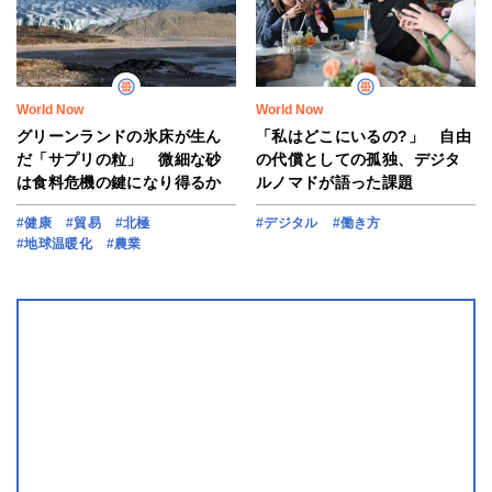
World Now
World Now
グリーンランドの氷床が生ん
「私はどこにいるの?」 自由
だ「サプリの粒」 微細な砂
の代償としての孤独、デジタ
は食料危機の鍵になり得るか
ルノマドが語った課題
#健康
#貿易
#北極
#デジタル
#働き方
#地球温暖化
#農業