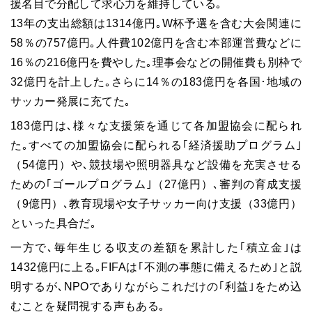
援名目で分配して求心力を維持している｡
13年の支出総額は1314億円｡W杯予選を含む大会関連に
58％の757億円｡人件費102億円を含む本部運営費などに
16％の216億円を費やした｡理事会などの開催費も別枠で
32億円を計上した｡さらに14％の183億円を各国･地域の
サッカー発展に充てた｡
183億円は､様々な支援策を通じて各加盟協会に配られ
た｡すべての加盟協会に配られる｢経済援助プログラム｣
（54億円）や､競技場や照明器具など設備を充実させる
ための｢ゴールプログラム｣（27億円）､審判の育成支援
（9億円）､教育現場や女子サッカー向け支援（33億円）
といった具合だ｡
一方で､毎年生じる収支の差額を累計した｢積立金｣は
1432億円に上る｡FIFAは｢不測の事態に備えるため｣と説
明するが､NPOでありながらこれだけの｢利益｣をため込
むことを疑問視する声もある｡