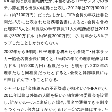
IOC会長は原則無報酬だが､本部があるローザンヌでのホ
テル滞在費や出張の経費は公表し､2012年は70万9000ド
ル（約7100万円）だった｡しかし､FIFA会長の年収は非公
開だ｡3月に公表された財務報告書によると､会長を含め
た理事25人と､局長級の幹部職員11人の報酬総額は2013
年で3630万ドル（約36億3000万円）で､前年から8％ア
ップしたことしか分からない｡
2002年から9年間､FIFA理事を務めた小倉純二･日本サッ
カー協会名誉会長に聞くと､｢当時の年間の理事報酬は10
万ドル（約1000万円）程度だった｣と明かす｡2013年の
理事たちも同程度だったとすると､会長と幹部職員には
相当はずんでいることになる｡
シャペレは｢金銭絡みの不正疑惑が相次いだFIFAだが､
2011年以降は外部の人間を招いた独立統治委員会を設置
し､誰かがルールに違反した場合､匿名で通報できる制度
もつくった｡努力はうかがえる｣と一定の評価はする｡た