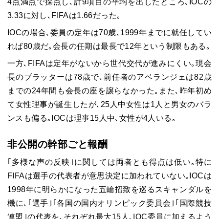
4点満点で採点し､計9項目の平均を出したところ､IOCの
3.33に対し､FIFAは1.66だった｡
IOCの場合､委員の定年は70歳､1999年までに就任してい
れば80歳だ｡会長の任期は最長で12年という制限もある｡
一方､FIFAは定年がないから世代交代が進みにくい｡現会
長のブラッターは78歳で､前任者のアベランジェは82歳
までの24年間も会長の座を譲らなかった｡また､昨年初め
て女性理事が誕生したが､25人中女性は1人と男女のバラ
ンスも偏る｡IOCは理事15人中､女性が4人いる｡
非公開の幹部ごと報酬
｢多様な声の反映｣に関しては両者とも得点は低い｡特に
FIFAは選手の代表者が意思決定に加われていない｡IOCは
1998年に明らかになった五輪招致を巡るスキャンダルを
機に､｢選手｣｢各国の国内オリンピック委員会｣｢国際競技
連盟｣の代表を､それぞれ最大15人､IOC委員に加えるよう