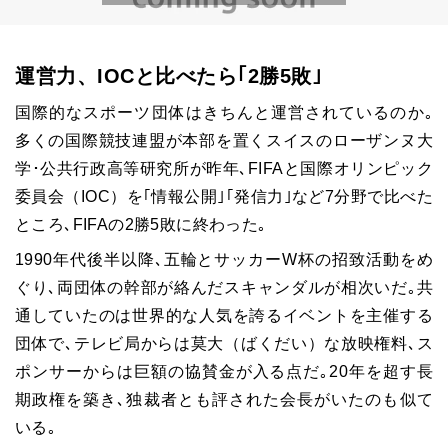
運営力、IOCと比べたら｢2勝5敗｣
国際的なスポーツ団体はきちんと運営されているのか｡
多くの国際競技連盟が本部を置くスイスのローザンヌ大
学･公共行政高等研究所が昨年､FIFAと国際オリンピック
委員会（IOC）を｢情報公開｣｢発信力｣など7分野で比べた
ところ､FIFAの2勝5敗に終わった｡
1990年代後半以降､五輪とサッカーW杯の招致活動をめ
ぐり､両団体の幹部が絡んだスキャンダルが相次いだ｡共
通していたのは世界的な人気を誇るイベントを主催する
団体で､テレビ局からは莫大（ばくだい）な放映権料､ス
ポンサーからは巨額の協賛金が入る点だ｡20年を超す長
期政権を築き､独裁者とも評された会長がいたのも似て
いる｡