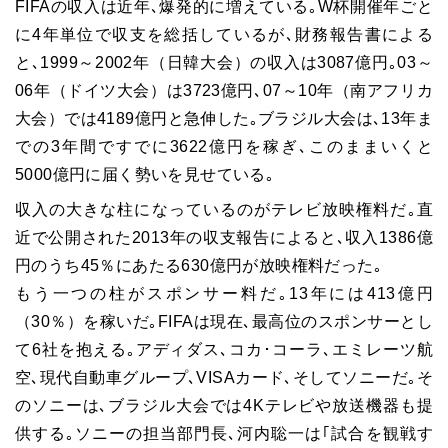
FIFAの収入は近年､爆発的に増えている｡W杯開催年ごと
に4年単位で収支を総括しているが､財務報告書による
と､1999～2002年（日韓大会）の収入は3087億円｡03～
06年（ドイツ大会）は3723億円､07～10年（南アフリカ
大会）では4189億円と急伸した｡ブラジル大会は､13年ま
での3年間ですでに3622億円を稼ぎ､このままいくと
5000億円に届く勢いを見せている｡
収入の大きな柱になっているのがテレビ放映権料だ｡直
近で公開された2013年の収支報告によると､収入1386億
円のうち45％にあたる630億円が放映権料だった｡
もう一つの柱がスポンサー料だ｡13年には413億円
（30％）を稼いだ｡FIFAは現在､最高位のスポンサーとし
て6社を抱える｡アディダス､コカ･コーラ､エミレーツ航
空､現代自動車グループ､VISAカード､そしてソニーだ｡そ
のソニーは､ブラジル大会では4Kテレビや放送機器も提
供する｡ソニーの担当部門長､河内聡一は｢試合を観戦す