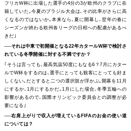
フリカW杯に出場した選手の4分の3が欧州のクラブに在
籍していた｡今夏のブラジル大会は､その比率がさらに高
くなるのではないか｡本来なら､夏に開幕し､翌年の春に
シーズンが終わる欧州各リーグの日程への配慮があるべ
きだ｣
──それは中東で初開催となる22年カタールW杯で検討さ
れている冬季開催に対する不満ですか？
｢そうは言っても､最高気温50度にもなる6？7月にカター
ルでW杯をするのは､選手にとっても観客にとっても好ま
しくない｡だとすると二つの選択肢が浮かぶ｡開幕を11月
にするか､1月にするかだ｡1月にした場合､冬季五輪への
影響があるので､国際オリンピック委員会との調整が必
要になる｣
──右肩上がりで収入が増えているFIFAのお金の使い道
については？