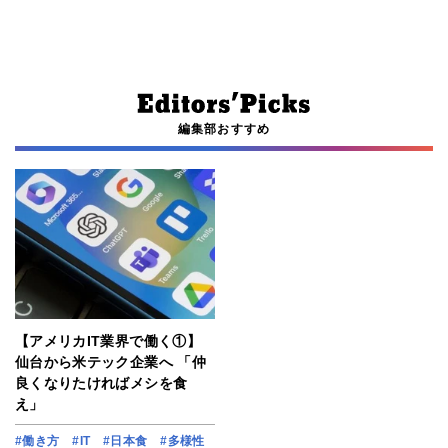
編集部おすすめ
【アメリカIT業界で働く①】
仙台から米テック企業へ 「仲
良くなりたければメシを食
え」
#働き方
#IT
#日本食
#多様性