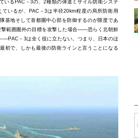
ているPAC－3の、2種類の弾道ミサイル防衛システ
ているが、PAC－3は半径20km程度の局所防衛用
衛隊基地そして首都圏中心部を防御するのが限度であ
迎撃範囲圏外の目標を攻撃した場合——恐らく北朝鮮
—PAC－3は全く役に立たない。つまり、日本のほ
が最初で、しかも最後の防衛ラインと言うことになる