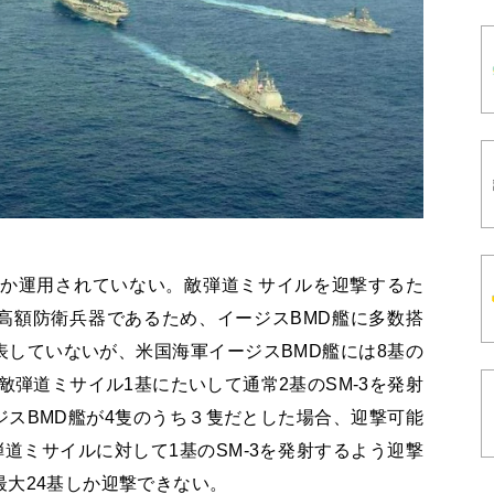
しか運用されていない。敵弾道ミサイルを迎撃するた
高額防衛兵器であるため、イージスBMD艦に多数搭
していないが、米国海軍イージスBMD艦には8基の
敵弾道ミサイル1基にたいして通常2基のSM-3を発射
スBMD艦が4隻のうち３隻だとした場合、迎撃可能
弾道ミサイルに対して1基のSM-3を発射するよう迎撃
大24基しか迎撃できない。