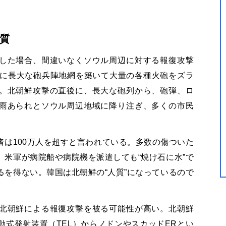
質
した場合、間違いなくソウル周辺に対する報復攻撃
近に長大な砲兵陣地網を築いて大量の各種火砲をズラ
。北朝鮮攻撃の直後に、長大な砲列から、砲弾、ロ
雨あられとソウル周辺地域に降り注ぎ、多くの市民
は100万人を超すと言われている。多数の傷ついた
米軍が病院船や病院機を派遣しても“焼け石に水”で
を得ない。韓国は北朝鮮の“人質”になっているので
北朝鮮による報復攻撃を被る可能性が高い。北朝鮮
式発射装置（TEL）からノドンやスカッドERとい