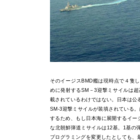
そのイージスBMD艦は現時点で４隻
めに発射するSM－3迎撃ミサイルは超
載されているわけではない。日本は公表
SM-3迎撃ミサイルが装填されている。
するため、もし日本海に展開するイージ
な北朝鮮弾道ミサイルは12基。1基の
プログラミングを変更したとしても、最