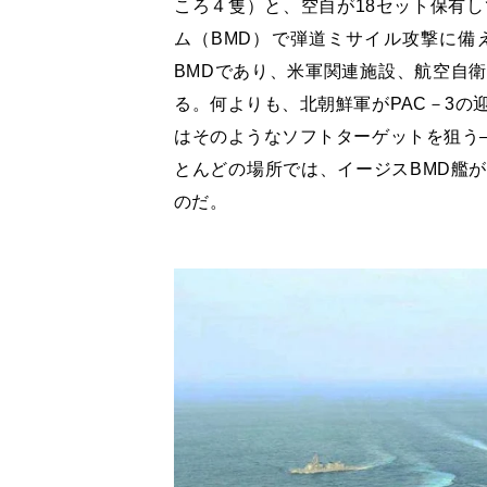
ころ４隻）と、空自が18セット保有し
ム（BMD）で弾道ミサイル攻撃に備え
BMDであり、米軍関連施設、航空自
る。何よりも、北朝鮮軍がPAC－3の
はそのようなソフトターゲットを狙う—
とんどの場所では、イージスBMD艦
のだ。