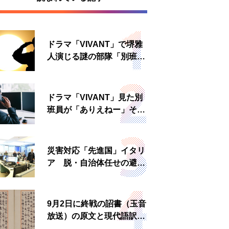
ドラマ「VIVANT」で堺雅
人演じる謎の部隊「別班」
は実在する？内情知る人物
に聞いた
ドラマ「VIVANT」見た別
班員が「ありえねー」その
理由とは 非公然組織ゆえ
の悲哀
災害対応「先進国」イタリ
ア 脱・自治体任せの避難
所運営、被災者への温かい
食事も
9月2日に終戦の詔書（玉音
放送）の原文と現代語訳を
読む もう一つの「終戦の